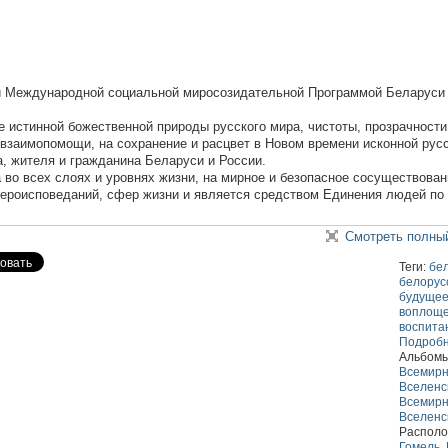
й Международной социальной миросозидательной Программой Беларуси
 истинной божественной природы русского мира, чистоты, прозрачности
 взаимопомощи, на сохранение и расцвет в Новом времени исконной рус
а, жителя и гражданина Беларуси и России.
 во всех слоях и уровнях жизни, на мирное и безопасное сосуществован
 вероисповеданий, сфер жизни и является средством Единения людей по
Смотреть полны
Теги:
бе
белорус
будуще
воплощ
воспита
Подроб
Альбомы
Всемир
Вселенс
Всемир
Вселенс
Располо
Гомель, 