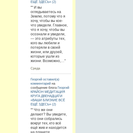
ЕЩЁ ЗДЕСЬ» (2)
"" И вы
оглядываетесь на
Землю, потому что я
хочу, чтобы вы кое-
что увидели. Главное,
что я хочу, чтобы вы
осознали и увидели,
— это атрибуты тех,
кого вы любили и
потеряли в своей
жизни, или друзей,
которые ушли из
жизни. Возможно,…"
Среда
Георгий
оставил(а)
комментарий
на
сообщение блога
Георгий
КРАЙОН МЕДИТАЦИЯ
КРУГА ДВЕНАДЦАТИ
«ВАШИ БЛИЗКИЕ ВСЁ
ЕЩЁ ЗДЕСЬ» (2)
"" Что же они
делают? Вы увидите,
что они собрались
вокруг тех, кто всё
ещё жив и находится
на планете.