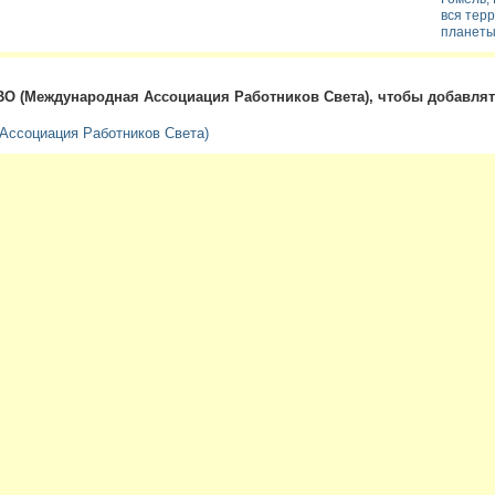
вся тер
планеты
О (Международная Ассоциация Работников Света), чтобы добавля
ссоциация Работников Света)