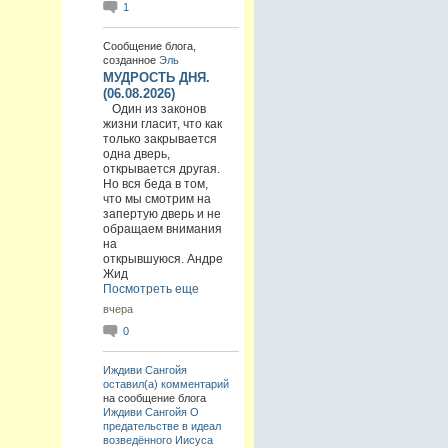
1
Сообщение блога,
созданное
Эль
МУДРОСТЬ ДНЯ.
(06.08.2026)
Один из законов
жизни гласит, что как
только закрывается
одна дверь,
открывается другая.
Но вся беда в том,
что мы смотрим на
запертую дверь и не
обращаем внимания
на
открывшуюся. Андре
Жид
Посмотреть еще
вчера
0
Иждиви Сангойя
оставил(а) комментарий
на сообщение блога
Иждиви Сангойя
О
предательстве в идеал
возведённого Иисуса