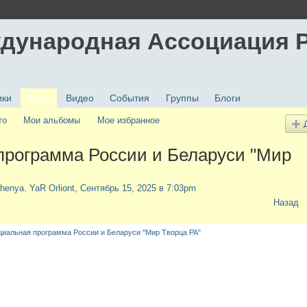
дународная Ассоциация 
ики
Фото
Видео
События
Группы
Блоги
то
Мои альбомы
Мое избранное
программа России и Беларуси "Мир
henya. YaR Orliont
, Сентябрь 15, 2025 в 7:03pm
Назад