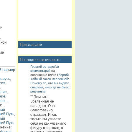
 и
,
ской
Приглашаем
ие
Последняя активность
Георгий
оставил(а)
й размер
комментарий
на
сообщение блога
Георгий
ларусь
,
Тайный закон Вселенной:
сия
,
Почему то, что вы видите
снаружи, никогда не было
е
,
реальным
ение
,
ние
,
"" Помните:
нее…
Вселенная не
:
нападает. Она
ный
благоговейно
кий Путь
,
отражает. И как
ный
только вы узнаете
кий Путь
себя не как уязвимую
жение:
фигуру в зеркале, а
Москва,