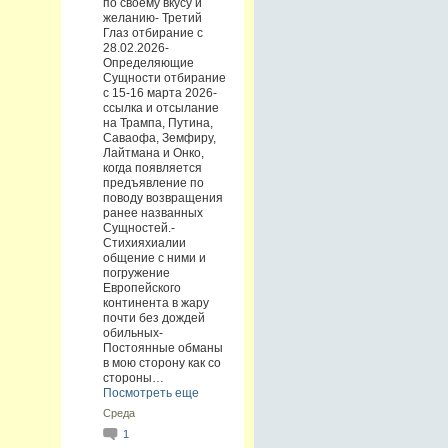
по своему вкусу и
желанию- Третий
Глаз отбирание с
28.02.2026-
Определяющие
Сущности отбирание
с 15-16 марта 2026-
ссылка и отсылание
на Трампа, Путина,
Саваофа, Земфиру,
Лайтмана и Онко,
когда появляется
предъявление по
поводу возвращения
ранее названных
Сущностей.-
Стихияхиалии
общение с ними и
погружение
Европейского
континента в жару
почти без дождей
обильных-
Постоянные обманы
в мою сторону как со
стороны…
Посмотреть еще
Среда
1