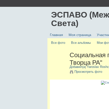
ЭСПАВО (Меж
Света)
Главная
Моя страница
Участн
Все фото
Все альбомы
Мои фо
Социальная 
Творца РА"
Добавил(а)
Yaroslav Roshc
Просмотреть фото