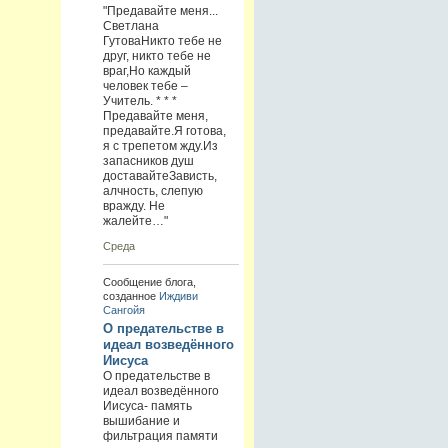
"Предавайте меня...
Светлана
ГутоваНикто тебе не
друг, никто тебе не
враг,Но каждый
человек тебе –
Учитель. * * *
Предавайте меня,
предавайте.Я готова,
я с трепетом жду.Из
запасников душ
доставайтеЗависть,
алчность, слепую
вражду. Не
жалейте…"
Среда
Сообщение блога,
созданное
Иждиви
Сангойя
О предательстве в
идеал возведённого
Иисуса
О предательстве в
идеал возведённого
Иисуса- память
вышибание и
фильтрация памяти