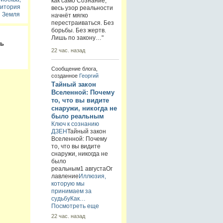
как само Сознание,
ритория
весь узор реальности
 Земля
начнёт мягко
перестраиваться. Без
борьбы. Без жертв.
Лишь по закону…"
ть
22 час. назад
Сообщение блога,
созданное
Георгий
Тайный закон
Вселенной: Почему
то, что вы видите
снаружи, никогда не
было реальным
Ключ к сознанию
ДЗЕН
Тайный закон
Вселенной: Почему
то, что вы видите
снаружи, никогда не
было
реальным1 августаОг
лавление
Иллюзия,
которую мы
принимаем за
судьбу
Как…
Посмотреть еще
22 час. назад