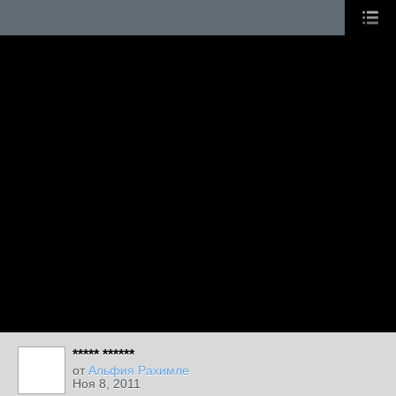
***** ******
от
Альфия Рахимле
Ноя 8, 2011