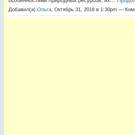
особенностями природных ресурсов, их…
Продо
Добавил(а)
Ольга
, Октябрь 31, 2016 в 1:30pm — Ко