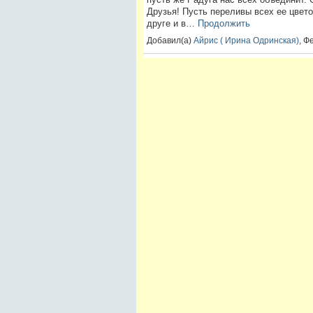
Друзья! Пусть переливы всех ее цветов
друге и в…
Продолжить
Добавил(а)
Айрис ( Ирина Одринская)
, Ф