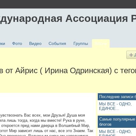
дународная Ассоциация 
ики
Фото
Видео
События
Группы
Блоги
в от Айрис ( Ирина Одринская) с тег
Последние записи 
МЫ ВСЕ - ОДНО,
ЕДИНОЕ...
увствознать Вас всех, мои Друзья! Душа моя
Самые популярные 
а лишь тогда, когда мы вместе! Рука в руке,
блогов
да откроется пред нами дверца в Волшебный Мир,
этот Мир зависит лишь от нас, все это Знаем. Так
МЫ ВСЕ - ОДНО,
 Она прекрасна, Радужным сияньем наполнимся