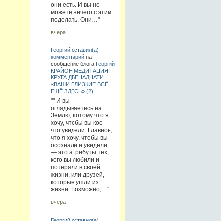
они есть. И вы не
можете ничего с этим
поделать. Они…"
вчера
Георгий
оставил(а)
комментарий
на
сообщение блога
Георгий
КРАЙОН МЕДИТАЦИЯ
КРУГА ДВЕНАДЦАТИ
«ВАШИ БЛИЗКИЕ ВСЁ
ЕЩЁ ЗДЕСЬ» (2)
"" И вы
оглядываетесь на
Землю, потому что я
хочу, чтобы вы кое-
что увидели. Главное,
что я хочу, чтобы вы
осознали и увидели,
— это атрибуты тех,
кого вы любили и
потеряли в своей
жизни, или друзей,
которые ушли из
жизни. Возможно,…"
вчера
Георгий
оставил(а)