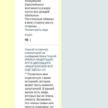
погружение
Европейского
континента в жару
почти без дождей
обильных-
Постоянные обманы
в мою сторону как со
стороны…
Посмотреть еще
вчера
1
Георгий
оставил(а)
комментарий
на
сообщение блога
Георгий
КРАЙОН МЕДИТАЦИЯ
КРУГА ДВЕНАДЦАТИ
«ВАШИ БЛИЗКИЕ ВСЁ
ЕЩЁ ЗДЕСЬ» (2)
"" Позвольте мне
поделиться с вами
историей, которая
может быть немного
запутанной. В вашей
жизни есть люди,
которых вы не очень
любите. Возможно,
это члены семьи или
просто знакомые, но