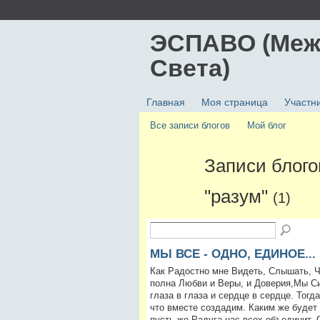
ЭСПАВО (Меж
Света)
Главная
Моя страница
Участн
Все записи блогов
Мой блог
Записи блого
"разум"
(1)
МЫ ВСЕ - ОДНО, ЕДИНОЕ...
Как Радостно мне Видеть, Слышать, Ч
полна Любви и Веры, и Доверия,Мы Сил
глаза в глаза и сердце в сердце. Тог
что вместе создадим. Каким же будет 
пусть же Радуга нас всех объединит.