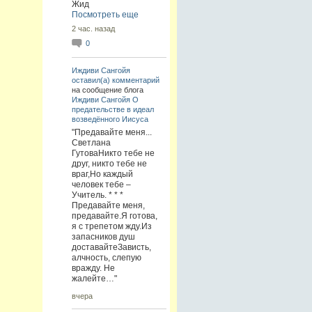
Жид
Посмотреть еще
2 час. назад
0
Иждиви Сангойя
оставил(а) комментарий
на сообщение блога
Иждиви Сангойя
О
предательстве в идеал
возведённого Иисуса
"Предавайте меня...
Светлана
ГутоваНикто тебе не
друг, никто тебе не
враг,Но каждый
человек тебе –
Учитель. * * *
Предавайте меня,
предавайте.Я готова,
я с трепетом жду.Из
запасников душ
доставайтеЗависть,
алчность, слепую
вражду. Не
жалейте…"
вчера