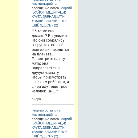
комментарий
на
сообщение блога
Георгий
КРАЙОН МЕДИТАЦИЯ
КРУГА ДВЕНАДЦАТИ
«ВАШИ БЛИЗКИЕ ВСЁ
ЕЩЁ ЗДЕСЬ» (2)
"" Что же они
делают? Вы увидите,
что они собрались
вокруг тех, кто всё
ещё жив и находится
на планете.
Посмотрите на эту
мать: она
направляется в
другую комнату,
чтобы присмотреть
за своим ребёнком, и
с ней идут ещё трое
человек. Вы…"
вчера
Георгий
оставил(а)
комментарий
на
сообщение блога
Георгий
КРАЙОН МЕДИТАЦИЯ
КРУГА ДВЕНАДЦАТИ
«ВАШИ БЛИЗКИЕ ВСЁ
ЕЩЁ ЗДЕСЬ» (2)