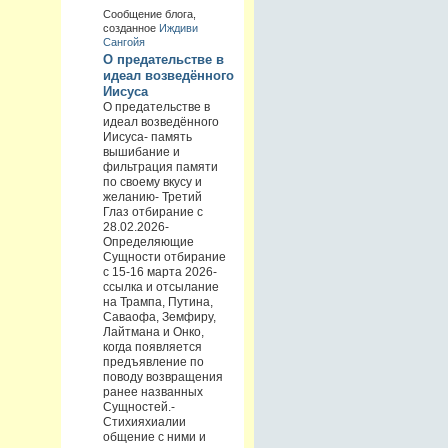
Сообщение блога,
созданное
Иждиви
Сангойя
О предательстве в
идеал возведённого
Иисуса
О предательстве в
идеал возведённого
Иисуса- память
вышибание и
фильтрация памяти
по своему вкусу и
желанию- Третий
Глаз отбирание с
28.02.2026-
Определяющие
Сущности отбирание
с 15-16 марта 2026-
ссылка и отсылание
на Трампа, Путина,
Саваофа, Земфиру,
Лайтмана и Онко,
когда появляется
предъявление по
поводу возвращения
ранее названных
Сущностей.-
Стихияхиалии
общение с ними и