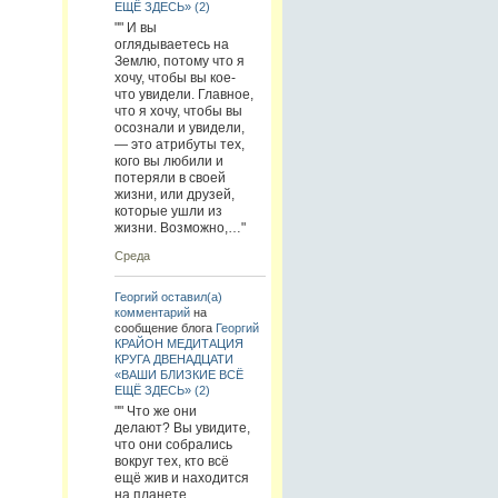
ЕЩЁ ЗДЕСЬ» (2)
"" И вы
оглядываетесь на
Землю, потому что я
хочу, чтобы вы кое-
что увидели. Главное,
что я хочу, чтобы вы
осознали и увидели,
— это атрибуты тех,
кого вы любили и
потеряли в своей
жизни, или друзей,
которые ушли из
жизни. Возможно,…"
Среда
Георгий
оставил(а)
комментарий
на
сообщение блога
Георгий
КРАЙОН МЕДИТАЦИЯ
КРУГА ДВЕНАДЦАТИ
«ВАШИ БЛИЗКИЕ ВСЁ
ЕЩЁ ЗДЕСЬ» (2)
"" Что же они
делают? Вы увидите,
что они собрались
вокруг тех, кто всё
ещё жив и находится
на планете.