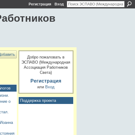
Регистрация
Вход
Работников
Добавить
Добро пожаловать в
ЭСПАВО (Международная
Ассоциация Работников
Света)
Регистрация
или
Вход
блогов
изни.
Поддержка проекта
ние о
стал.
 Иоанна
стояния