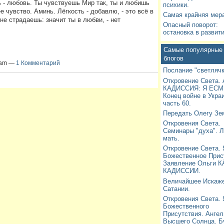
ь - любовь. Ты чувствуешь Мир так, ты и любишь
психики.
 чувство. Аминь. Лёгкость - добавлю, - это всё в
Самая крайняя мера
не страдаешь: значит ты в любви, - нет
Опасный поворот:
остановка в развити
Самые популярные 
блогов
30am —
1 Комментарий
Послание "светлячк
Откровение Света. 
КАДИССИЯ: Я ЕСМ
Конец войне в Укра
часть 60.
Передать Олегу Зе
Откровения Света.
Семинары "духа". Л
мать.
Откровение Света.
Божественное Прис
Заявление Ольги К
КАДИССИИ.
Величайшее Искаже
Сатании.
Откровения Света.
Божественного
Присутствия. Анге
Высшего Солнца. 