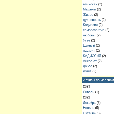
алчность
(2)
Машины
(2)
Живое
(2)
духовность
(2)
Кадиссия
(2)
саморазвитие
(2)
любовь.
(2)
Ягве
(2)
Единый
(2)
паразит
(2)
КАДИССИЯ
(2)
Абсолют
(2)
добро
(2)
Душа
(2)
Архивы по месяцам
2023
Январь
(1)
2022
Декабрь
(3)
Ноябрь
(5)
Октябрь
(3)