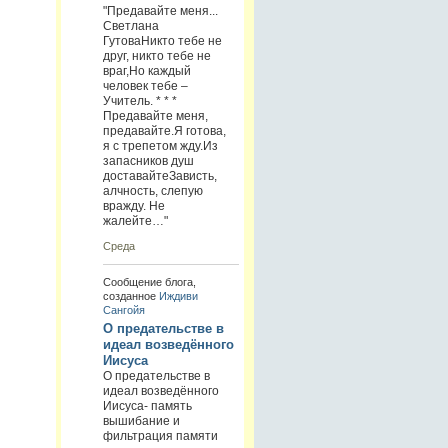
"Предавайте меня...
Светлана
ГутоваНикто тебе не
друг, никто тебе не
враг,Но каждый
человек тебе –
Учитель. * * *
Предавайте меня,
предавайте.Я готова,
я с трепетом жду.Из
запасников душ
доставайтеЗависть,
алчность, слепую
вражду. Не
жалейте…"
Среда
Сообщение блога,
созданное
Иждиви
Сангойя
О предательстве в
идеал возведённого
Иисуса
О предательстве в
идеал возведённого
Иисуса- память
вышибание и
фильтрация памяти