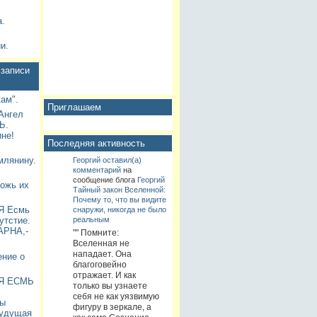
.
и.
записи
ам".
Приглашаем
Ангел
Ь.
ине!
Последняя активность
млянину.
Георгий
оставил(а)
комментарий
на
сообщение блога
Георгий
ожь их
Тайный закон Вселенной:
Почему то, что вы видите
 Я Есмь
снаружи, никогда не было
реальным
утстие.
АРНА,-
"" Помните:
Вселенная не
нападает. Она
ние о
благоговейно
отражает. И как
 Я ЕСМЬ
только вы узнаете
себя не как уязвимую
лы
фигуру в зеркале, а
Будущая