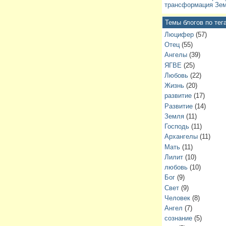
трансформация Зем
Темы блогов по тег
Люцифер
(57)
Отец
(55)
Ангелы
(39)
ЯГВЕ
(25)
Любовь
(22)
Жизнь
(20)
развитие
(17)
Развитие
(14)
Земля
(11)
Господь
(11)
Архангелы
(11)
Мать
(11)
Лилит
(10)
любовь
(10)
Бог
(9)
Свет
(9)
Человек
(8)
Ангел
(7)
сознание
(5)