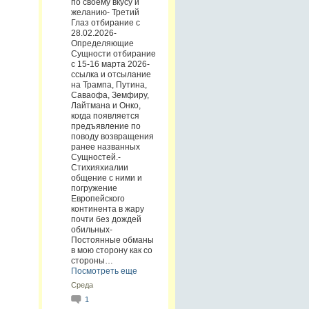
по своему вкусу и
желанию- Третий
Глаз отбирание с
28.02.2026-
Определяющие
Сущности отбирание
с 15-16 марта 2026-
ссылка и отсылание
на Трампа, Путина,
Саваофа, Земфиру,
Лайтмана и Онко,
когда появляется
предъявление по
поводу возвращения
ранее названных
Сущностей.-
Стихияхиалии
общение с ними и
погружение
Европейского
континента в жару
почти без дождей
обильных-
Постоянные обманы
в мою сторону как со
стороны…
Посмотреть еще
Среда
1