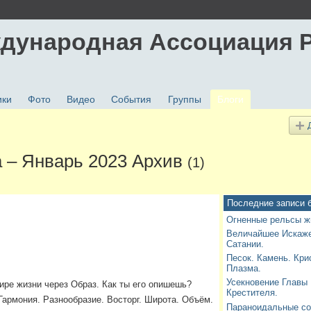
дународная Ассоциация 
ики
Фото
Видео
События
Группы
Блоги
а – Январь 2023 Архив
(1)
Последние записи 
Огненные рельсы ж
Величайшее Искаже
Сатании.
Песок. Камень. Кри
Плазма.
Усекновение Главы
ире жизни через Образ. Как ты его опишешь?
Крестителя.
 Гармония. Разнообразие. Восторг. Широта. Объём.
Параноидальные со