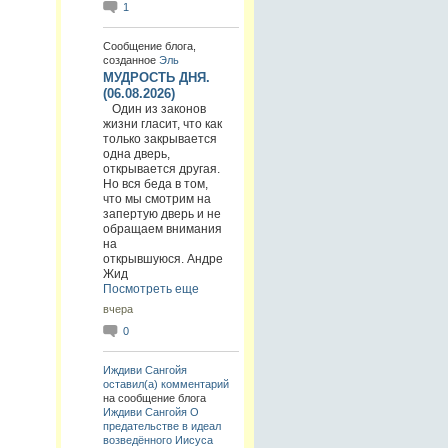
1
Сообщение блога,
созданное
Эль
МУДРОСТЬ ДНЯ.
(06.08.2026)
Один из законов
жизни гласит, что как
только закрывается
одна дверь,
открывается другая.
Но вся беда в том,
что мы смотрим на
запертую дверь и не
обращаем внимания
на
открывшуюся. Андре
Жид
Посмотреть еще
вчера
0
Иждиви Сангойя
оставил(а) комментарий
на сообщение блога
Иждиви Сангойя
О
предательстве в идеал
возведённого Иисуса