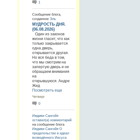
1
Сообщение блога,
созданное
Эль
МУДРОСТЬ ДНЯ.
(06.08.2026)
Один из законов
жизни гласит, что как
только закрывается
одна дверь,
открывается другая.
Но вся беда в том,
что мы смотрим на
запертую дверь и не
обращаем внимания
на
открывшуюся. Андре
Жид
Посмотреть еще
Четверг
0
Иждиви Сангойя
оставил(а) комментарий
на сообщение блога
Иждиви Сангойя
О
предательстве в идеал
возведённого Иисуса