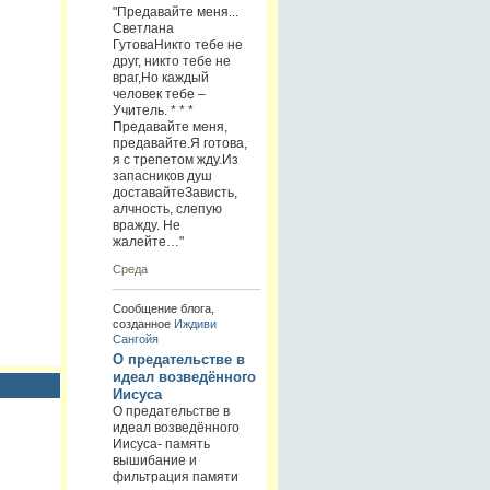
"Предавайте меня...
Светлана
ГутоваНикто тебе не
друг, никто тебе не
враг,Но каждый
человек тебе –
Учитель. * * *
Предавайте меня,
предавайте.Я готова,
я с трепетом жду.Из
запасников душ
доставайтеЗависть,
алчность, слепую
вражду. Не
жалейте…"
Среда
Сообщение блога,
созданное
Иждиви
Сангойя
О предательстве в
идеал возведённого
Иисуса
О предательстве в
идеал возведённого
Иисуса- память
вышибание и
фильтрация памяти