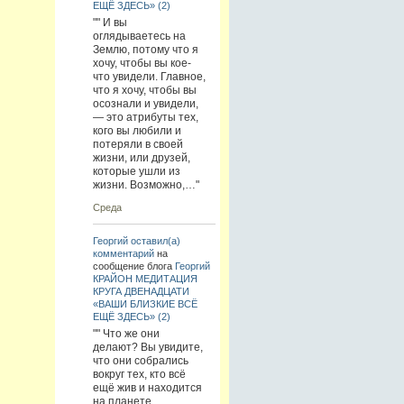
ЕЩЁ ЗДЕСЬ» (2)
"" И вы
оглядываетесь на
Землю, потому что я
хочу, чтобы вы кое-
что увидели. Главное,
что я хочу, чтобы вы
осознали и увидели,
— это атрибуты тех,
кого вы любили и
потеряли в своей
жизни, или друзей,
которые ушли из
жизни. Возможно,…"
Среда
Георгий
оставил(а)
комментарий
на
сообщение блога
Георгий
КРАЙОН МЕДИТАЦИЯ
КРУГА ДВЕНАДЦАТИ
«ВАШИ БЛИЗКИЕ ВСЁ
ЕЩЁ ЗДЕСЬ» (2)
"" Что же они
делают? Вы увидите,
что они собрались
вокруг тех, кто всё
ещё жив и находится
на планете.