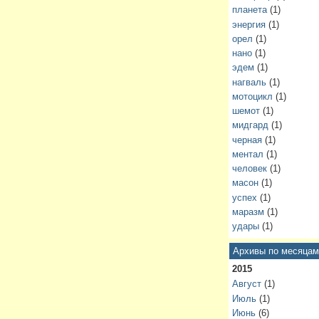
планета
(1)
энергия
(1)
орел
(1)
нано
(1)
эдем
(1)
нагваль
(1)
мотоцикл
(1)
шемот
(1)
мидгард
(1)
черная
(1)
ментал
(1)
человек
(1)
масон
(1)
успех
(1)
маразм
(1)
удары
(1)
Архивы по месяцам
2015
Август
(1)
Июль
(1)
Июнь
(6)