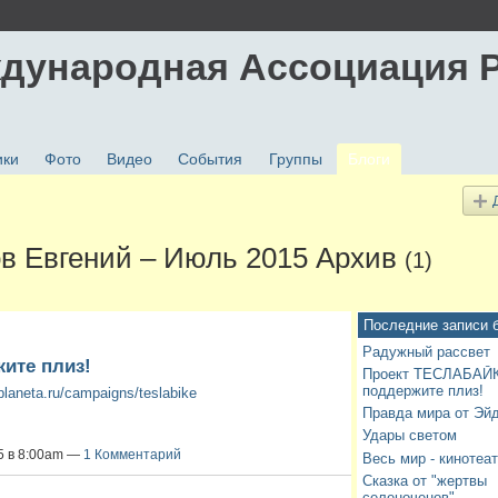
дународная Ассоциация 
ики
Фото
Видео
События
Группы
Блоги
ов Евгений – Июль 2015 Архив
(1)
Последние записи 
Радужный рассвет
ите плиз!
Проект ТЕСЛАБАЙ
поддержите плиз!
/planeta.ru/campaigns/teslabike
Правда мира от Эй
Удары светом
15 в 8:00am —
1 Комментарий
Весь мир - кинотеа
Сказка от "жертвы
селеноченов"