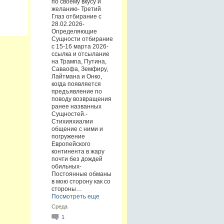
по своему вкусу и
желанию- Третий
Глаз отбирание с
28.02.2026-
Определяющие
Сущности отбирание
с 15-16 марта 2026-
ссылка и отсылание
на Трампа, Путина,
Саваофа, Земфиру,
Лайтмана и Онко,
когда появляется
предъявление по
поводу возвращения
ранее названных
Сущностей.-
Стихияхиалии
общение с ними и
погружение
Европейского
континента в жару
почти без дождей
обильных-
Постоянные обманы
в мою сторону как со
стороны…
Посмотреть еще
Среда
1