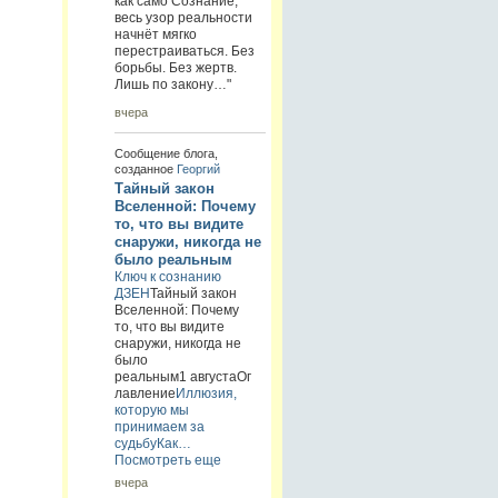
как само Сознание,
весь узор реальности
начнёт мягко
перестраиваться. Без
борьбы. Без жертв.
Лишь по закону…"
вчера
Сообщение блога,
созданное
Георгий
Тайный закон
Вселенной: Почему
то, что вы видите
снаружи, никогда не
было реальным
Ключ к сознанию
ДЗЕН
Тайный закон
Вселенной: Почему
то, что вы видите
снаружи, никогда не
было
реальным1 августаОг
лавление
Иллюзия,
которую мы
принимаем за
судьбу
Как…
Посмотреть еще
вчера