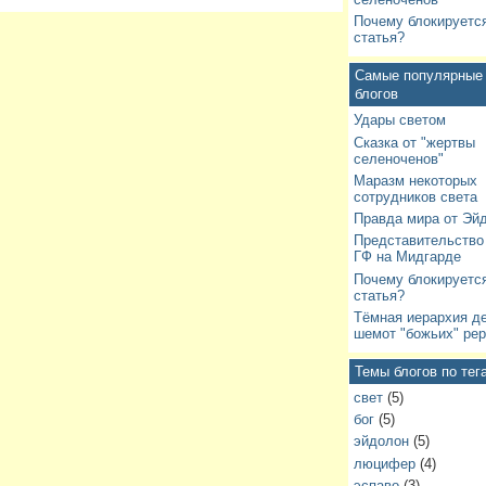
Почему блокируетс
статья?
Самые популярные 
блогов
Удары светом
Сказка от "жертвы
селеноченов"
Маразм некоторых
сотрудников света
Правда мира от Эй
Представительство
ГФ на Мидгарде
Почему блокируетс
статья?
Тёмная иерархия д
шемот "божьих" рер
Темы блогов по тег
свет
(5)
бог
(5)
эйдолон
(5)
люцифер
(4)
эспаво
(3)