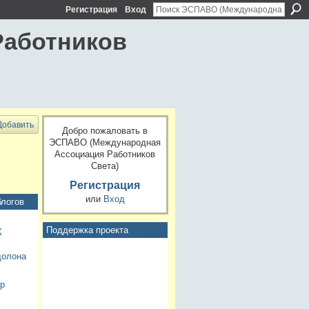
Регистрация
Вход
Работников
Добавить
Добро пожаловать в
ЭСПАВО (Международная
Ассоциация Работников
Света)
Регистрация
или
Вход
блогов
Поддержка проекта
К
долона
тр