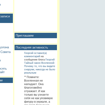
я
записи
Приглашаем
долона
Последняя активность
 Совета
Георгий
оставил(а)
комментарий
на
сообщение блога
Георгий
я
Тайный закон Вселенной:
Почему то, что вы видите
есять
снаружи, никогда не было
айт
реальным
"" Помните:
ам
Вселенная не
нападает. Она
благоговейно
отражает. И как
только вы узнаете
себя не как уязвимую
фигуру в зеркале, а