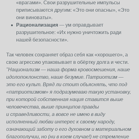
«врагами». Свои разрушительные импульсы
приписываются другим: «Это они опасны», «Это
они виноваты».
Рационализация
— ум оправдывает
разрушительное: «Их нужно уничтожить ради
нашей безопасности».
Так человек сохраняет образ себя как «хорошего», а
свою агрессию упаковывает в обёртку долга и чести.
"Национализм
— наша форма кровосмешения, наше
идолопоклонство, наше безумие. Патриотизм
—
это его культ. Вряд ли стоит объяснять, что под
«патриотизмом» я
подразумеваю такую установку,
при которой собственная нация ставится выше
человечества, выше принципов правды
и
справедливости, а
вовсе не имею в
виду
исполненный любви интерес к
своему народу,
означающий заботу о
его духовном и
материальном
благополучии, но
(ни в
коем случае!) не стремление