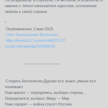
Не разрушать, а строить. Не мстить, а исцелять. И
именно с этого начинается взрослая, осознанная
любовь к своей стране.
”
Опубликовано:
2 мая
2025.
Олег Анатольевич Железков
,
https://www.b17.ru/article/662212/?
ysclid=mfvamiefqj763096638
-—————————
Спорить бесполезно.Дураки всё знают, умные всё
понимают.
Нам кричат — определись, выбери сторону…
Определился, выбрал. Миру — Мир.
Нам говорят — война спасёт Россию.