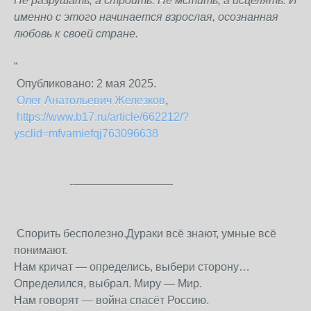
Не разрушать, а строить. Не мстить, а исцелять. И
именно с этого начинается взрослая, осознанная
любовь к своей стране.
”
Опубликовано:
2 мая
2025.
Олег Анатольевич Железков
,
https://www.b17.ru/article/662212/?
ysclid=mfvamiefqj763096638
-—————————
Спорить бесполезно.Дураки всё знают, умные всё
понимают.
Нам кричат — определись, выбери сторону…
Определился, выбрал. Миру — Мир.
Нам говорят — война спасёт Россию.