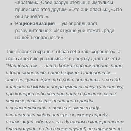
«врагами». Свои разрушительные импульсы
приписываются другим: «Это они опасны», «Это
они виноваты».
Рационализация
— ум оправдывает
разрушительное: «Их нужно уничтожить ради
нашей безопасности».
Так человек сохраняет образ себя как «хорошего», а
свою агрессию упаковывает в обёртку долга и чести.
"Национализм
— наша форма кровосмешения, наше
идолопоклонство, наше безумие. Патриотизм
—
это его культ. Вряд ли стоит объяснять, что под
«патриотизмом» я
подразумеваю такую установку,
при которой собственная нация ставится выше
человечества, выше принципов правды
и
справедливости, а
вовсе не имею в
виду
исполненный любви интерес к
своему народу,
означающий заботу о
его духовном и
материальном
благополучии, но
(ни в
коем случае!) не стремление