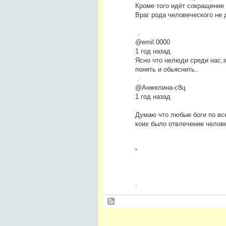
Кроме того идёт сокращение
Враг рода человеческого не 
.
@emil.0000
1 год назад
Ясно что нелюди среди нас,
понять и обьяснить..
.
@Анжелина-с8ц
1 год назад
Думаю что любые боги по вс
коих было отвлечение челове
”
.