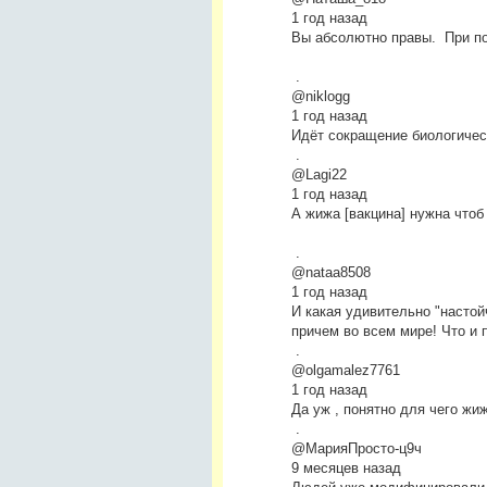
1 год назад
Вы абсолютно правы. При п
.
@niklogg
1 год назад
Идёт сокращение биологичес
.
@Lagi22
1 год назад
А жижа [вакцина] нужна чтоб
.
@nataa8508
1 год назад
И какая удивительно "настой
причем во всем мире! Что и 
.
@olgamalez7761
1 год назад
Да уж , понятно для чего жи
.
@МарияПросто-ц9ч
9 месяцев назад