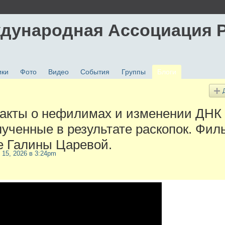
дународная Ассоциация 
ики
Фото
Видео
События
Группы
Блоги
акты о нефилимах и изменении ДНК
лученные в результате раскопок. Фил
е Галины Царевой.
 15, 2026 в 3:24pm