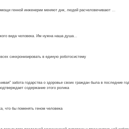
омощи генной инженерии меняют днк, людей расчеловечивают …
кого вида человека. Им нужна наша душа...
 всех синхронизировать в единую роботосистему
чивая" забота годарства о здоровье своих граждан была в последние го
подтверждает содержание этого ролика
жа, что бы поменять геном человека