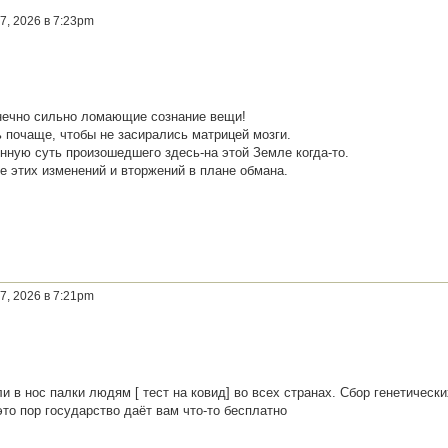
7, 2026 в 7:23pm
нечно сильно ломающие сознание вещи!
ь почаще, чтобы не засирались матрицей мозги.
нную суть произошедшего здесь-на этой Земле когда-то.
е этих изменений и вторжений в плане обмана.
7, 2026 в 7:21pm
и в нос палки людям [ тест на ковид] во всех странах. Сбор генетически
это пор государство даёт вам что-то бесплатно