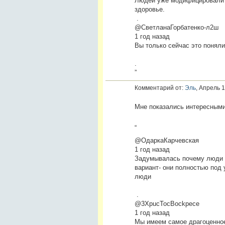
Людей уже модифицировали в
здоровье.
.
@СветланаГорбатенко-л2ш
1 год назад
Вы только сейчас это поняли
.
”
Комментарий от:
Эль
, Апрель 1
Мне показались интересными
“
@ОдаркаКарчевская
1 год назад
Задумывалась почему люди к
вариант- они полностью под
люди
.
@3XpucTocBockpece
1 год назад
Мы имеем самое драгоценное