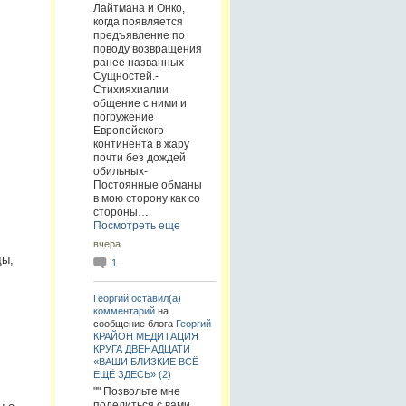
Лайтмана и Онко,
когда появляется
предъявление по
поводу возвращения
ранее названных
Сущностей.-
Стихияхиалии
общение с ними и
погружение
Европейского
континента в жару
почти без дождей
обильных-
Постоянные обманы
в мою сторону как со
стороны…
Посмотреть еще
вчера
ды,
1
Георгий
оставил(а)
комментарий
на
сообщение блога
Георгий
КРАЙОН МЕДИТАЦИЯ
КРУГА ДВЕНАДЦАТИ
«ВАШИ БЛИЗКИЕ ВСЁ
ЕЩЁ ЗДЕСЬ» (2)
"" Позвольте мне
поделиться с вами