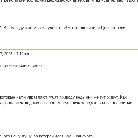
 результате последней медицинской диверсии и принудительной забот
? В 20м году уже многие ученые об этом говорили, и Царева тоже.
7, 2026 в 7:13pm
 комментарии к видео:
оторые нами управляют губят природу,ведь они же тут живут. Как
 управлением падших ангелов. А ведь возможно,что они не полностью
, это нашу душу, за которой идёт большая охота.