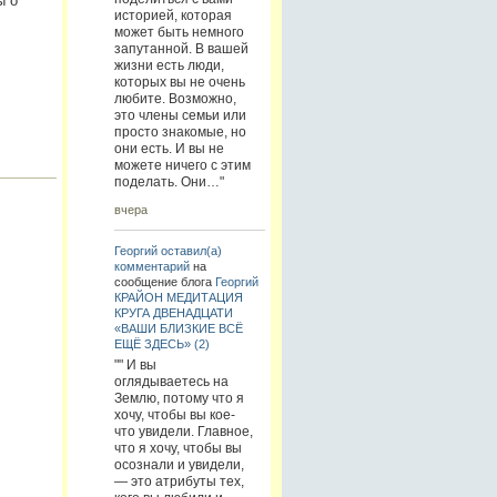
ы о
историей, которая
может быть немного
запутанной. В вашей
жизни есть люди,
которых вы не очень
любите. Возможно,
это члены семьи или
просто знакомые, но
они есть. И вы не
можете ничего с этим
поделать. Они…"
вчера
Георгий
оставил(а)
комментарий
на
сообщение блога
Георгий
КРАЙОН МЕДИТАЦИЯ
КРУГА ДВЕНАДЦАТИ
«ВАШИ БЛИЗКИЕ ВСЁ
ЕЩЁ ЗДЕСЬ» (2)
"" И вы
оглядываетесь на
Землю, потому что я
хочу, чтобы вы кое-
что увидели. Главное,
что я хочу, чтобы вы
осознали и увидели,
— это атрибуты тех,