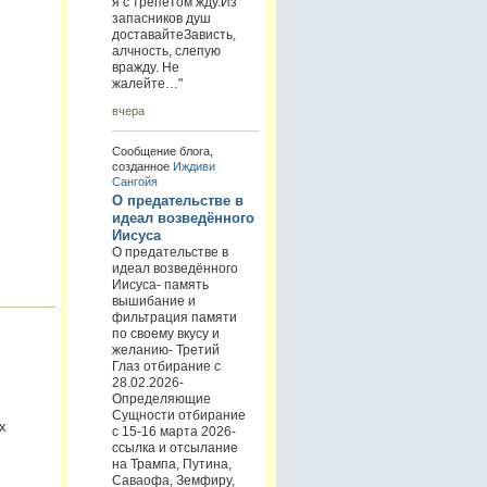
я с трепетом жду.Из
запасников душ
доставайтеЗависть,
алчность, слепую
вражду. Не
жалейте…"
вчера
Сообщение блога,
созданное
Иждиви
Сангойя
О предательстве в
идеал возведённого
Иисуса
О предательстве в
идеал возведённого
Иисуса- память
вышибание и
фильтрация памяти
по своему вкусу и
желанию- Третий
Глаз отбирание с
28.02.2026-
Определяющие
Сущности отбирание
х
с 15-16 марта 2026-
ссылка и отсылание
на Трампа, Путина,
Саваофа, Земфиру,