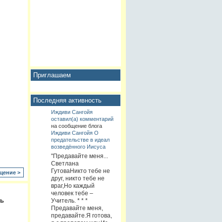
Приглашаем
Последняя активность
Иждиви Сангойя
оставил(а) комментарий
на сообщение блога
Иждиви Сангойя
О
предательстве в идеал
возведённого Иисуса
"Предавайте меня...
Светлана
ГутоваНикто тебе не
щение >
друг, никто тебе не
враг,Но каждый
человек тебе –
ть
Учитель. * * *
Предавайте меня,
предавайте.Я готова,