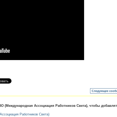
Следующее сооб
О (Международная Ассоциация Работников Света), чтобы добавля
ссоциация Работников Света)