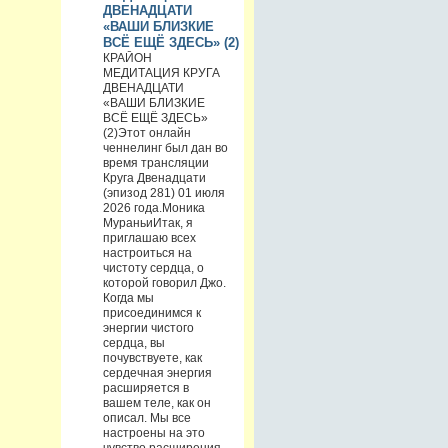
ДВЕНАДЦАТИ
«ВАШИ БЛИЗКИЕ
ВСЁ ЕЩЁ ЗДЕСЬ» (2)
КРАЙОН
МЕДИТАЦИЯ КРУГА
ДВЕНАДЦАТИ
«ВАШИ БЛИЗКИЕ
ВСЁ ЕЩЁ ЗДЕСЬ»
(2)Этот онлайн
ченнелинг был дан во
время трансляции
Круга Двенадцати
(эпизод 281) 01 июля
2026 года.Моника
МураньиИтак, я
приглашаю всех
настроиться на
чистоту сердца, о
которой говорил Джо.
Когда мы
присоединимся к
энергии чистого
сердца, вы
почувствуете, как
сердечная энергия
расширяется в
вашем теле, как он
описал. Мы все
настроены на это
чувство расширения,