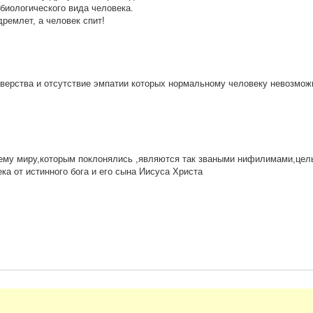
 биологического вида человека.
дремлет, а человек спит!
зверства и отсутствие эмпатии которых нормальному человеку невозмож
ему миру,которым поклонялись ,являются так зваными нифилимами,цел
ка от истинного бога и его сына Иисуса Христа