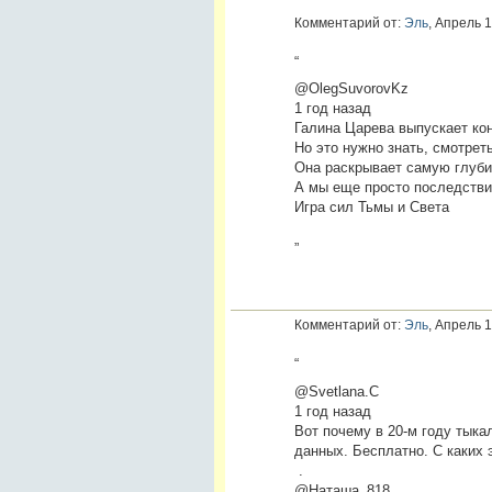
Комментарий от:
Эль
, Апрель 1
“
@OlegSuvorovKz
1 год назад
Галина Царева выпускает ко
Но это нужно знать, смотрет
Она раскрывает самую глуби
А мы еще просто последстви
Игра сил Тьмы и Света
”
Комментарий от:
Эль
, Апрель 1
“
@Svetlana.C
1 год назад
Вот почему в 20-м году тыкал
данных. Бесплатно. С каких 
.
@Наташа_818