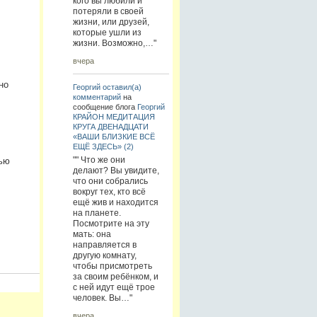
кого вы любили и
потеряли в своей
жизни, или друзей,
которые ушли из
жизни. Возможно,…"
вчера
но
Георгий
оставил(а)
комментарий
на
сообщение блога
Георгий
КРАЙОН МЕДИТАЦИЯ
КРУГА ДВЕНАДЦАТИ
«ВАШИ БЛИЗКИЕ ВСЁ
ЕЩЁ ЗДЕСЬ» (2)
"" Что же они
ью
делают? Вы увидите,
что они собрались
вокруг тех, кто всё
ещё жив и находится
на планете.
Посмотрите на эту
мать: она
направляется в
другую комнату,
чтобы присмотреть
за своим ребёнком, и
с ней идут ещё трое
человек. Вы…"
вчера