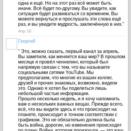
одна и ещё. Но на этот раз всё может быть
иначе. Всё будет по-другому. Вы увидите, как
ситуация будет развиваться со временем. Вы
можете вернуться и прослушать эти слова ещё
раз, и вы увидите мудрость, заключённую в них."
Апр 10
Георгий
"
Это, можно сказать, первый канал за апрель.
Вы заметили, как меняется ваш мир? В прошлом
месяце я провёл ченнелинг, который был
напрямую связан с тем, что вы называете
социальными сетями YouTube. Мы
предполагаем, что многие из ваших коллег,
друзей и прочих знакомых, возможно, видели
это. Однако я хотел бы поделиться лишь
небольшой частью информации.
Прошло несколько недель, и я хочу напомнить
вам о нескольких важных вещах. Прежде всего,
всё, что вы видите здесь и что происходит на
планете, происходит в точном соответствии с
графиком. Это не обязательно должна была
быть война, дорогие, но изменения происходят
по плану. Война, которая произошла, — это ваш