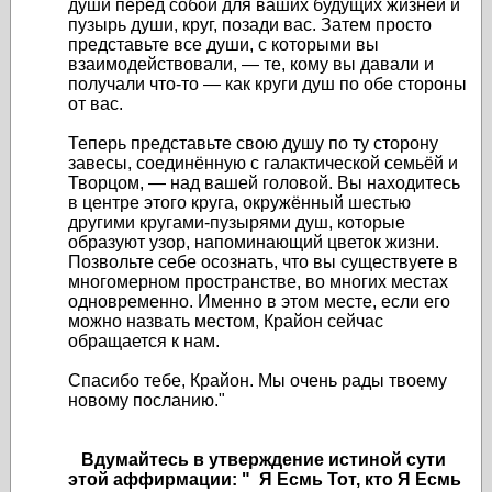
души перед собой для ваших будущих жизней и
пузырь души, круг, позади вас. Затем просто
представьте все души, с которыми вы
взаимодействовали, — те, кому вы давали и
получали что-то — как круги душ по обе стороны
от вас.
Теперь представьте свою душу по ту сторону
завесы, соединённую с галактической семьёй и
Творцом, — над вашей головой. Вы находитесь
в центре этого круга, окружённый шестью
другими кругами-пузырями душ, которые
образуют узор, напоминающий цветок жизни.
Позвольте себе осознать, что вы существуете в
многомерном пространстве, во многих местах
одновременно. Именно в этом месте, если его
можно назвать местом, Крайон сейчас
обращается к нам.
Спасибо тебе, Крайон. Мы очень рады твоему
новому посланию."
Вдумайтесь в утверждение истиной сути
этой аффирмации: " Я Есмь Тот, кто Я Есмь