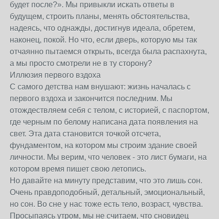
будет после?». Мы привыкли искать ответы в
будущем, строить планы, менять обстоятельства,
надеясь, что однажды, достигнув идеала, обретем,
наконец, покой. Но что, если дверь, которую мы так
отчаянно пытаемся открыть, всегда была распахнута,
а мы просто смотрели не в ту сторону?
Иллюзия первого вздоха
С самого детства нам внушают: жизнь началась с
первого вздоха и закончится последним. Мы
отождествляем себя с телом, с историей, с паспортом,
где черным по белому написана дата появления на
свет. Эта дата становится точкой отсчета,
фундаментом, на котором мы строим здание своей
личности. Мы верим, что человек - это лист бумаги, на
котором время пишет свою летопись.
Но давайте на минуту представим, что это лишь сон.
Очень правдоподобный, детальный, эмоциональный,
но сон. Во сне у нас тоже есть тело, возраст, чувства.
Просыпаясь утром, мы не считаем, что сновидец