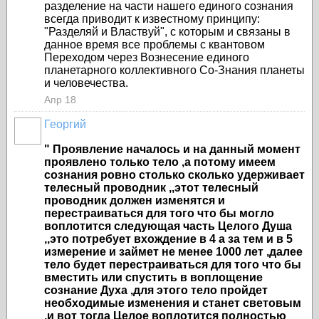
разделение на части нашего единого сознания
всегда приводит к известному принципу:
"Разделяй и Властвуй", с которым и связаны в
данное время все проблемы с квантовом
Переходом через Вознесение единого
планетарного коллективного Со-Знания планеты
и человечества.
Апр 18
Георгий
" Проявление началось и на данный момент
проявлено только тело ,а потому имеем
сознания ровно столько сколько удерживает
телесный проводник ,,этот телесный
проводник должен изменятся и
перестраиваться для того что бы могло
воплотится следующая часть Целого Душа
,,это потребует вхождение в 4 а за тем и в 5
измерение и займет не менее 1000 лет ,далее
тело будет перестраиваться для того что бы
вместить или спустить в воплощение
сознание Духа ,для этого тело пройдет
необходимые изменения и станет световым
,и вот тогда Целое воплотится полностью