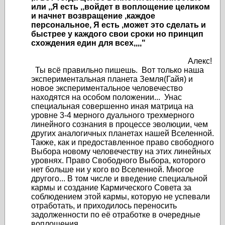
или ,,Я есть ,,войдет в воплощение целиком
и начнет возвращение ,каждое
персональное, Я есть ,может это сделать и
быстрее у каждого свои сроки но принцип
схождения един для всех,,,,"
Алекс!
Ты всё правильно пишешь. Вот только наша
экспериментальная планета Земля(Гайя) и
новое экспериментальное человечество
находятся на особом положении... Унас
специальная совершенно иная матрица на
уровне 3-4 мерного дуального трехмерного
линейного сознания в процессе эволюции, чем
других аналогичных планетах нашей Вселенной.
Также, как и предоставленное право свободного
Выбора новому человечеству на этих линейных
уровнях. Право Свободного Выбора, которого
нет больше ни у кого во Вселенной. Многое
другого... В том числе и введение специальной
кармы и создание Кармического Совета за
соблюдением этой кармы, которую не успевали
отработать, и приходилось переносить
задолженности по её отработке в очередные
воплощения...