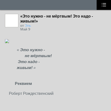
«Это нужно - не мёртвым! Это надо -
живым!»
от
Эль
Май 9
«
Это нужно -
не мёртвым!
Это надо -
живым!
»
Реквием
Роберт Рождественский