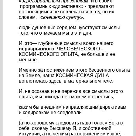
«
эгрегориальным праздникам
” и в своих
программных «директивах» - предлагают
возносящимся не вовлекаться в эту, по их
словам, «
внешнюю суету»,
люди душевные сердцем чувствуют смыслы
того, что отмечаем мы в эти дни.
И, это— глубинные смыслы всего нашего
неразрывного
ЧЕЛОВЕЧЕСКОГО -
КОСМИЧЕСКОГО ОПЫТА, не больше и не
меньше.
Именно за постижением этого бесценного опыта
на Земле, наша КОСМИЧЕСКАЯ ДУША
воплотилась здесь, в материальном теле.
И, не осознав и не пережив все смыслы этого
опыта, мы никогда не сможем вознестись,
каким бы внешним направляющим директивам
и кодировкам не следовали
(а по-хорошему следовать надо голосу Бога в
себе, своему Высшему Я, и собственной
интуиции, а не четким распоряжением извне,—