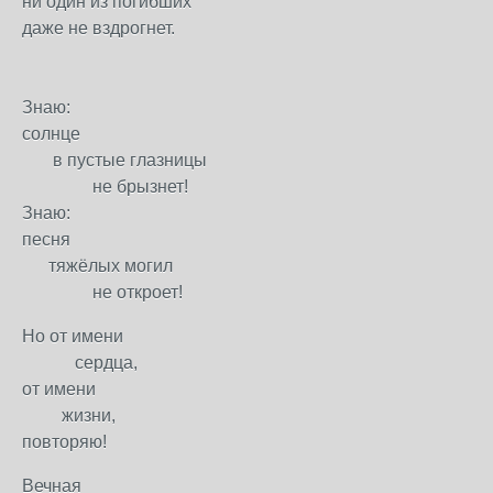
ни один из погибших
даже не вздрогнет.
Знаю:
солнце
в пустые глазницы
не брызнет!
Знаю:
песня
тяжёлых могил
не откроет!
Но от имени
сердца,
от имени
жизни,
повторяю!
Вечная