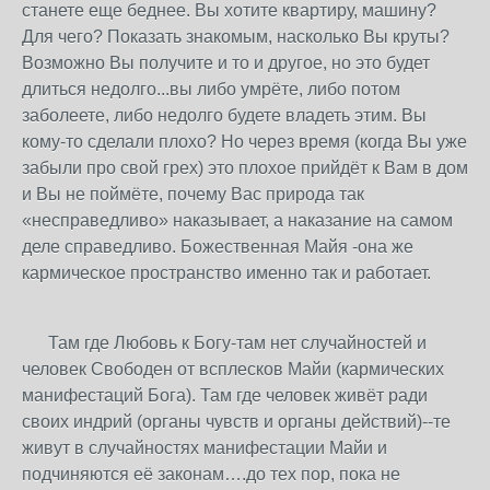
станете еще беднее. Вы хотите квартиру, машину?
Для чего? Показать знакомым, насколько Вы круты?
Возможно Вы получите и то и другое, но это будет
длиться недолго...вы либо умрёте, либо потом
заболеете, либо недолго будете владеть этим. Вы
кому-то сделали плохо? Но через время (когда Вы уже
забыли про свой грех) это плохое прийдёт к Вам в дом
и Вы не поймёте, почему Вас природа так
«несправедливо» наказывает, а наказание на самом
деле справедливо. Божественная Майя -она же
кармическое пространство именно так и работает.
Там где Любовь к Богу-там нет случайностей и
человек Свободен от всплесков Майи (кармических
манифестаций Бога). Там где человек живёт ради
своих индрий (органы чувств и органы действий)--те
живут в случайностях манифестации Майи и
подчиняются её законам….до тех пор, пока не