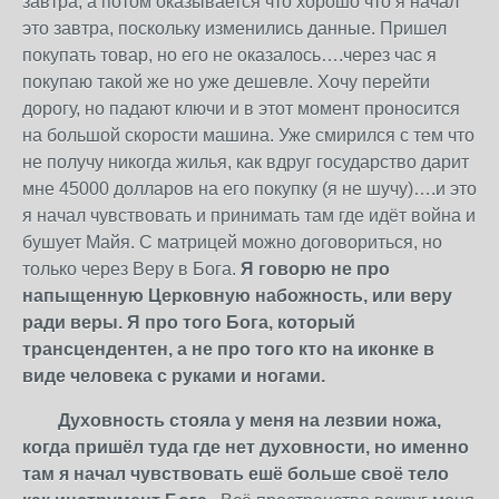
завтра, а потом оказывается что хорошо что я начал
это завтра, поскольку изменились данные. Пришел
покупать товар, но его не оказалось….через час я
покупаю такой же но уже дешевле. Хочу перейти
дорогу, но падают ключи и в этот момент проносится
на большой скорости машина. Уже смирился с тем что
не получу никогда жилья, как вдруг государство дарит
мне 45000 долларов на его покупку (я не шучу)….и это
я начал чувствовать и принимать там где идёт война и
бушует Майя. С матрицей можно договориться, но
только через Веру в Бога.
Я говорю не про
напыщенную Церковную набожность, или веру
ради веры. Я про того Бога, который
трансцендентен, а не про того кто на иконке в
виде человека с руками и ногами.
Духовность стояла у меня на лезвии ножа,
когда пришёл туда где нет духовности, но именно
там я начал чувствовать ешё больше своё тело