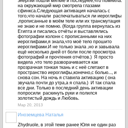
энергии пошли мягкие и последнее,что помнила:
на окружающий мир смотрела глазами
сфинкса.Следующая активация началась с
того,что начали распечатываться ли иероглифы
,прописанные в моём теле или их трансмутация
не знаю и не помню. (Когда группа вернулась из
Египта и писались отчёты и выставлялись
фотографии колонн с прописанными на них
иероглифами,я знала,что моё тело прошито
иероглифами.И не только знала ,но и завывала
ещё несколько дней от боли после просмотра
фотографий и прочтения отчётов.) Я просто
видела ,что тело разворачивается как
прозрачная тонкая ткань и с неё слетают в
пространство иероглифы,конечно,с болью..., и
снова сон. На ночь я ставила активацию ( она
звучала почти до утра,а я спала.) И так спала
все дни. Только в последний день активации
попросили раскинуть руки и полился
золотистый дождь и Любовь.
Мар 20, 2013
Иноземцева Наталья
Zhydruole, в этой теме ранее Юля не один раз