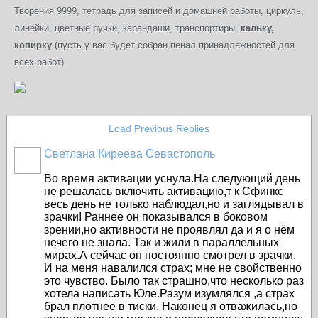
Творения 9999, тетрадь для записей и домашней работы, циркуль,
линейки, цветные ручки, карандаши, транспортиры,
кальку,
копирку
(пусть у вас будет собран пенал принадлежностей для
всех работ).
Load Previous Replies
Светлана Киреева Севастополь
Во время активации уснула.На следующий день
не решалась включить активацию,т к Сфинкс
весь день не только наблюдал,но и заглядывал в
зрачки! Раннее он показывался в боковом
зрении,но активности не проявлял да и я о нём
нечего не знала. Так и жили в параллельных
мирах.А сейчас он постоянно смотрел в зрачки.
И на меня навалился страх; мне не свойственно
это чувство. Было так страшно,что несколько раз
хотела написать Юле.Разум изумлялся ,а страх
брал плотнее в тиски. Наконец я отважилась,но