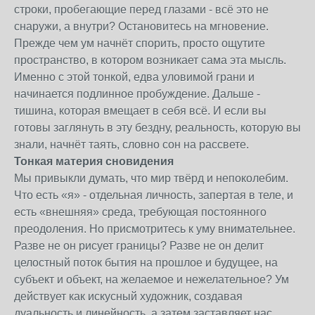
строки, пробегающие перед глазами - всё это не
снаружи, а внутри? Остановитесь на мгновение.
Прежде чем ум начнёт спорить, просто ощутите
пространство, в котором возникает сама эта мысль.
Именно с этой тонкой, едва уловимой грани и
начинается подлинное пробуждение. Дальше -
тишина, которая вмещает в себя всё. И если вы
готовы заглянуть в эту бездну, реальность, которую вы
знали, начнёт таять, словно сон на рассвете.
Тонкая материя сновидения
Мы привыкли думать, что мир твёрд и непоколебим.
Что есть «я» - отдельная личность, запертая в теле, и
есть «внешняя» среда, требующая постоянного
преодоления. Но присмотритесь к уму внимательнее.
Разве не он рисует границы? Разве не он делит
целостный поток бытия на прошлое и будущее, на
субъект и объект, на желаемое и нежелательное? Ум
действует как искусный художник, создавая
дуальность и линейность, а затем заставляет нас