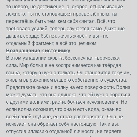
то нового, не достижение, а, скорее, отбрасывание
ложного. Ты не становишься просветлённым, ты
перестаёшь быть тем, кем себя считал. Всё, что
требовало усилий, теперь случается само. Дыхание
дышит, сердце бьётся, жизнь живёт, и вы - не
отдельный фрагмент, а всё это целиком.
Возвращение к источнику
В этом узнавании скрыта бесконечная творческая
сила. Мир больше не воспринимается как твёрдая
глыба, которую нужно толкать. Он становится текучим,
живым выражением вашего собственного существа.
Представьте океан и волну на его поверхности. Волна
может думать, что она одинока, что ей нужно бороться
с другими волнами, расти, бояться исчезновения. Но
если волна осознает, что она и есть вода, океан во
всей своей глубине, её страх растворяется. Она не
исчезает, она обретает себя настоящую. Так и вы,
отпустив иллюзию отдельной личности, не теряете