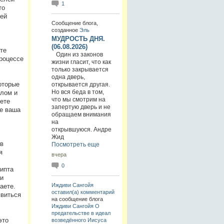
1
то
ией
Сообщение блога,
созданное
Эль
МУДРОСТЬ ДНЯ.
(06.08.2026)
те
Один из законов
роцессе
жизни гласит, что как
только закрывается
одна дверь,
оторые
открывается другая.
Но вся беда в том,
алом и
что мы смотрим на
ете
запертую дверь и не
же ваша
обращаем внимания
на
открывшуюся. Андре
Жид
в
Посмотреть еще
я
вчера
0
гипта
и
Иждиви Сангойя
аете.
оставил(а) комментарий
явиться
на сообщение блога
Иждиви Сангойя
О
предательстве в идеал
это
возведённого Иисуса