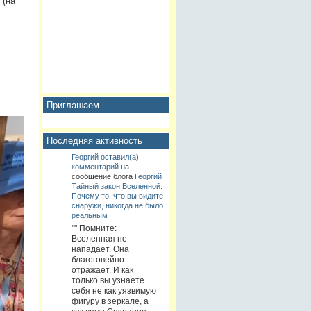
 (на
Приглашаем
Последняя активность
Георгий
оставил(а)
комментарий
на
сообщение блога
Георгий
Тайный закон Вселенной:
Почему то, что вы видите
снаружи, никогда не было
реальным
"" Помните:
Вселенная не
нападает. Она
благоговейно
отражает. И как
только вы узнаете
себя не как уязвимую
фигуру в зеркале, а