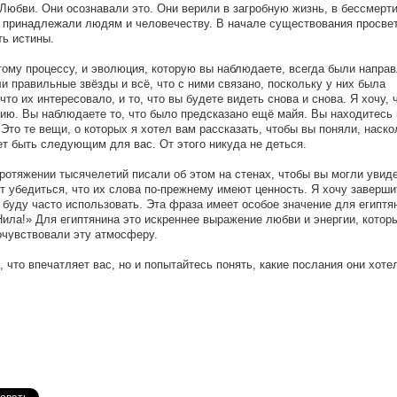
Любви. Они осознавали это. Они верили в загробную жизнь, в бессмерти
е принадлежали людям и человечеству. В начале существования просве
ть истины.
тому процессу, и эволюция, которую вы наблюдаете, всегда были напра
 правильные звёзды и всё, что с ними связано, поскольку у них была
то их интересовало, и то, что вы будете видеть снова и снова. Я хочу, 
рию. Вы наблюдаете то, что было предсказано ещё майя. Вы находитесь 
 Это те вещи, о которых я хотел вам рассказать, чтобы вы поняли, наско
ет быть следующим для вас. От этого никуда не деться.
протяжении тысячелетий писали об этом на стенах, чтобы вы могли увиде
т убедиться, что их слова по-прежнему имеют ценность. Я хочу заверши
 буду часто использовать. Эта фраза имеет особое значение для египтян
Нила!» Для египтянина это искреннее выражение любви и энергии, котор
очувствовали эту атмосферу.
, что впечатляет вас, но и попытайтесь понять, какие послания они хоте