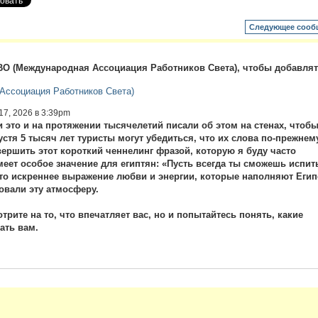
Следующее сооб
О (Международная Ассоциация Работников Света), чтобы добавля
ссоциация Работников Света)
17, 2026 в 3:39pm
и это и на протяжении тысячелетий писали об этом на стенах, чтоб
устя 5 тысяч лет туристы могут убедиться, что их слова по-прежнем
вершить этот короткий ченнелинг фразой, которую я буду часто
меет особое значение для египтян: «Пусть всегда ты сможешь испит
это искреннее выражение любви и энергии, которые наполняют Егип
овали эту атмосферу.
трите на то, что впечатляет вас, но и попытайтесь понять, какие
ать вам.