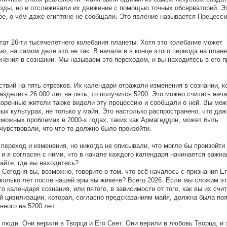
ёзды, но и отслеживали их движение с помощью точных обсерваторий. Э
ое, о чём даже египтяне не сообщали. Это явление называется Прецесс
тат 26-ти тысячелетнего колебания планеты. Хотя это колебание может
ю, на самом деле это не так. В начале и в конце этого периода на плане
нения в сознании. Мы называем это переходом, и вы находитесь в его п
вий на пять отрезков. Их календари отражали изменения в сознании, к
зделить 26 000 лет на пять, то получится 5200. Это можно считать нач
коренные жители также видели эту прецессию и сообщали о ней. Вы мож
х культурах, не только у майя. Это настолько распространено, что да
можных проблемах в 2000-х годах, таких как Армагеддон, может быть
 чувствовали, что что-то должно было произойти.
переход и изменения, но никогда не описывали, что могло бы произойти 
 и я согласен с ними, что в начале каждого календаря начинается важна
айте, где вы находитесь?
Сегодня вы, возможно, говорите о том, что всё началось с признания Е
Сколько лет после нашей эры вы живёте? Всего 2026. Если мы сложим эт
 календаря сознания, или пятого, в зависимости от того, как вы их счит
й цивилизации, которая, согласно предсказаниям майя, должна была по
нного на 5200 лет.
 люди. Они верили в Творца и Его Свет. Они верили в любовь Творца, и 