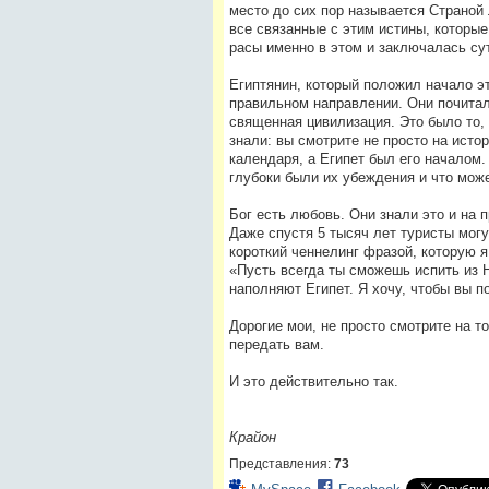
место до сих пор называется Страной 
все связанные с этим истины, которы
расы именно в этом и заключалась су
Египтянин, который положил начало э
правильном направлении. Они почитали
священная цивилизация. Это было то, ч
знали: вы смотрите не просто на исто
календаря, а Египет был его началом.
глубоки были их убеждения и что мож
Бог есть любовь. Они знали это и на 
Даже спустя 5 тысяч лет туристы могу
короткий ченнелинг фразой, которую я
«Пусть всегда ты сможешь испить из 
наполняют Египет. Я хочу, чтобы вы п
Дорогие мои, не просто смотрите на то
передать вам.
И это действительно так.
Крайон
Представления:
73