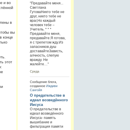
е и во
"Предавайте меня...
Светлана
тлённой
ГутоваНикто тебе не
друг, никто тебе не
враг,Но каждый
влены в
человек тебе –
Учитель. * * *
чтобы вы
Предавайте меня,
в конце
предавайте.Я готова,
лько
я с трепетом жду.Из
запасников душ
доставайтеЗависть,
алчность, слепую
ть.
вражду. Не
ть этот
жалейте…"
:
Среда
ые
Сообщение блога,
созданное
Иждиви
ли
Сангойя
О предательстве в
идеал возведённого
Иисуса
О предательстве в
идеал возведённого
Иисуса- память
вышибание и
фильтрация памяти