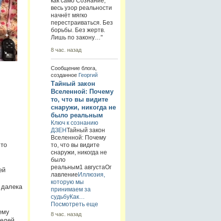
как само Сознание,
весь узор реальности
начнёт мягко
перестраиваться. Без
борьбы. Без жертв.
Лишь по закону…"
8 час. назад
Сообщение блога,
созданное
Георгий
Тайный закон
Вселенной: Почему
то, что вы видите
снаружи, никогда не
было реальным
Ключ к сознанию
ДЗЕН
Тайный закон
Вселенной: Почему
это
то, что вы видите
снаружи, никогда не
было
реальным1 августаОг
ей
лавление
Иллюзия,
которую мы
 далека
принимаем за
судьбу
Как…
Посмотреть еще
ему
8 час. назад
телей