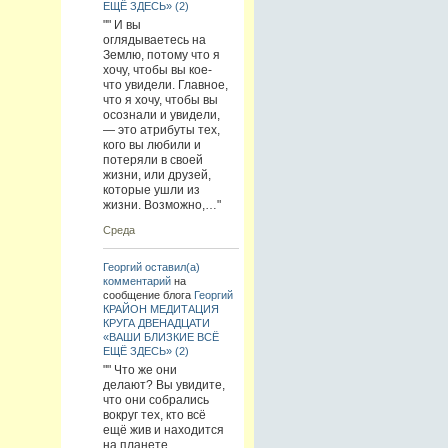
ЕЩЁ ЗДЕСЬ» (2)
"" И вы
оглядываетесь на
Землю, потому что я
хочу, чтобы вы кое-
что увидели. Главное,
что я хочу, чтобы вы
осознали и увидели,
— это атрибуты тех,
кого вы любили и
потеряли в своей
жизни, или друзей,
которые ушли из
жизни. Возможно,…"
Среда
Георгий
оставил(а)
комментарий
на
сообщение блога
Георгий
КРАЙОН МЕДИТАЦИЯ
КРУГА ДВЕНАДЦАТИ
«ВАШИ БЛИЗКИЕ ВСЁ
ЕЩЁ ЗДЕСЬ» (2)
"" Что же они
делают? Вы увидите,
что они собрались
вокруг тех, кто всё
ещё жив и находится
на планете.