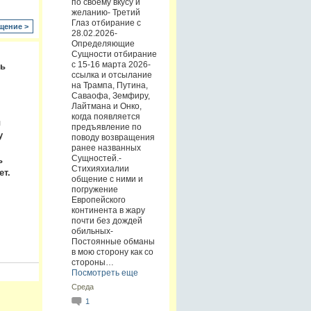
по своему вкусу и
желанию- Третий
Глаз отбирание с
щение >
28.02.2026-
Определяющие
Сущности отбирание
с 15-16 марта 2026-
ть
ссылка и отсылание
на Трампа, Путина,
Саваофа, Земфиру,
Лайтмана и Онко,
когда появляется
ы
предъявление по
у
поводу возвращения
ранее названных
Сущностей.-
ь
Стихияхиалии
ет.
общение с ними и
погружение
Европейского
континента в жару
почти без дождей
обильных-
Постоянные обманы
в мою сторону как со
стороны…
Посмотреть еще
Среда
1