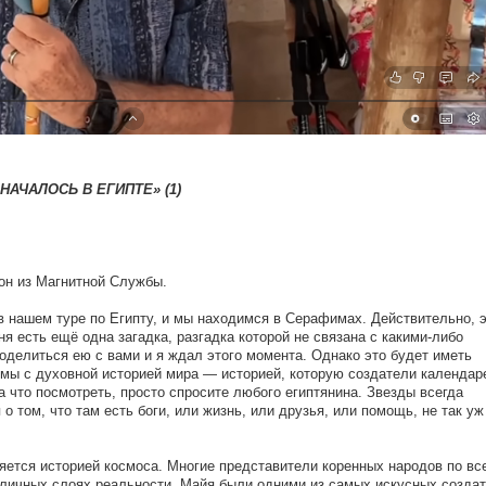
АЧАЛОСЬ В ЕГИПТЕ» (1)
йон из Магнитной Службы.
в нашем туре по Египту, и мы находимся в Серафимах. Действительно, 
ня есть ещё одна загадка, разгадка которой не связана с какими-либо
оделиться ею с вами и я ждал этого момента. Однако это будет иметь
омы с духовной историей мира — историей, которую создатели календар
на что посмотреть, просто спросите любого египтянина. Звезды всегда
о том, что там есть боги, или жизнь, или друзья, или помощь, не так уж
ляется историей космоса. Многие представители коренных народов по вс
личных слоях реальности. Майя были одними из самых искусных созда