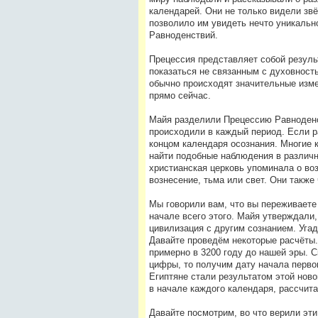
календарей. Они не только видели зв
позволило им увидеть нечто уникальн
Равноденствий.
Прецессия представляет собой резуль
показаться не связанным с духовность
обычно происходят значительные изме
прямо сейчас.
Майя разделили Прецессию Равноденст
происходили в каждый период. Если ра
концом календаря осознания. Многие 
найти подобные наблюдения в различны
христианская церковь упоминала о воз
вознесение, тьма или свет. Они также
Мы говорили вам, что вы переживаете 
начале всего этого. Майя утверждали,
цивилизация с другим сознанием. Угад
Давайте проведём некоторые расчёты. 
примерно в 3200 году до нашей эры. 
цифры, то получим дату начала первого
Египтяне стали результатом этой ново
в начале каждого календаря, рассчита
Давайте посмотрим, во что верили эти