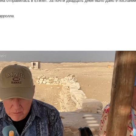
а отправилась в Египет. За почти двадцать дней было дано 9 посланий
эрролла.