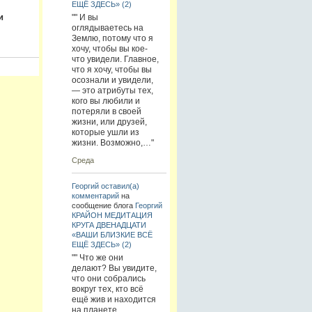
ЕЩЁ ЗДЕСЬ» (2)
и
"" И вы
оглядываетесь на
Землю, потому что я
хочу, чтобы вы кое-
что увидели. Главное,
что я хочу, чтобы вы
осознали и увидели,
— это атрибуты тех,
кого вы любили и
потеряли в своей
жизни, или друзей,
которые ушли из
жизни. Возможно,…"
Среда
Георгий
оставил(а)
комментарий
на
сообщение блога
Георгий
КРАЙОН МЕДИТАЦИЯ
КРУГА ДВЕНАДЦАТИ
«ВАШИ БЛИЗКИЕ ВСЁ
ЕЩЁ ЗДЕСЬ» (2)
"" Что же они
делают? Вы увидите,
что они собрались
вокруг тех, кто всё
ещё жив и находится
на планете.