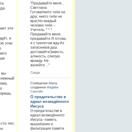
есь
"Предавайте меня...
Светлана
гда
ГутоваНикто тебе не
друг, никто тебе не
враг,Но каждый
человек тебе –
ает это
Учитель. * * *
Предавайте меня,
дёт, и
предавайте.Я готова,
я с трепетом жду.Из
об этих
запасников душ
ю
доставайтеЗависть,
шего
алчность, слепую
чше
вражду. Не
жалейте…"
Среда
 вы
снежный
кома,
Сообщение блога,
созданное
Иждиви
о
Сангойя
воришь,
О предательстве в
идеал возведённого
Иисуса
О предательстве в
т
идеал возведённого
.
Иисуса- память
сто лет,
вышибание и
вы
фильтрация памяти