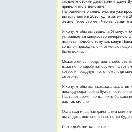
создаёте своими действиями. Даже Дух 
привели его в действие.
Направление определено, вы уже прошл
вы вступаете в 2026 год, а затем и в 
Земле через сто лет. Что вы увидите 
Я хочу, чтобы вы увидели. Я хочу, что
устраивается множество вечеринок. Эт
планета, подобно тому как канун Ново
когда он приходит, они отмечают еще од
было войны.
Можете ли вы представить себе это тор
даже не понадобится оружие на тот сл
который празднует то, о чём люди меч
смотрите.
Я хочу, чтобы вы наслаждались этим м
последующая война будет постепенно 
Настанет время, когда никто больше н
вас так сильно.
Останься и наслаждайся этим моменто
выглядеть немного иначе, но ты будеш
И это действительно так.