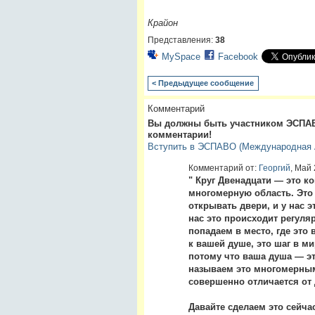
Крайон
Представления:
38
MySpace
Facebook
< Предыдущее сообщение
Комментарий
Вы должны быть участником ЭСПАВ
комментарии!
Вступить в ЭСПАВО (Международная А
Комментарий от:
Георгий
, Май 
" Круг Двенадцати — это ко
многомерную область. Это 
открывать двери, и у нас 
нас это происходит регуля
попадаем в место, где это
к вашей душе, это шаг в ми
потому что ваша душа — эт
называем это многомерным
совершенно отличается от 
Давайте сделаем это сейча