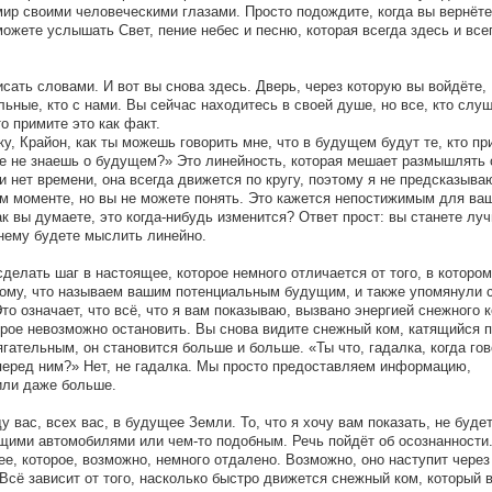
 мир своими человеческими глазами. Просто подождите, когда вы вернёт
можете услышать Свет, пение небес и песню, которая всегда здесь и все
исать словами. И вот вы снова здесь. Дверь, через которую вы войдёте,
льные, кто с нами. Вы сейчас находитесь в своей душе, но все, кто слуш
о примите это как факт.
, Крайон, как ты можешь говорить мне, что в будущем будут те, кто при
оже не знаешь о будущем?» Это линейность, которая мешает размышлять 
 нет времени, она всегда движется по кругу, поэтому я не предсказыва
м моменте, но вы не можете понять. Это кажется непостижимым для ва
к вы думаете, это когда-нибудь изменится? Ответ прост: вы станете лу
нему будете мыслить линейно.
елать шаг в настоящее, которое немного отличается от того, в котором
тому, что называем вашим потенциальным будущим, и также упомянули 
Это означает, что всё, что я вам показываю, вызвано энергией снежного 
орое невозможно остановить. Вы снова видите снежный ком, катящийся п
ягательным, он становится больше и больше. «Ты что, гадалка, когда го
 перед ним?» Нет, не гадалка. Мы просто предоставляем информацию,
или даже больше.
у вас, всех вас, в будущее Земли. То, что я хочу вам показать, не буде
щими автомобилями или чем-то подобным. Речь пойдёт об осознанности
е, которое, возможно, немного отдалено. Возможно, оно наступит через 
 Всё зависит от того, насколько быстро движется снежный ком, который 