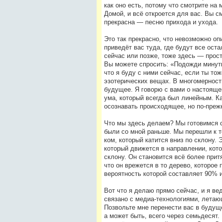
как оно есть, потому что смотрите на
Домой, и всё откроется для вас. Вы с
прекрасна — песню прихода и ухода.
Это так прекрасно, что невозможно оп
приведёт вас туда, где будут все оста
сейчас или позже, тоже здесь — прост
Вы можете спросить: «Подожди минутку
что я буду с ними сейчас, если ты т
эзотерических вещах. В многомерности
будущее. Я говорю с вами о настояще
ума, который всегда был линейным. Ка
осознавать происходящее, но по-преж
Что мы здесь делаем? Мы готовимся сд
были со мной раньше. Мы перешли к 
ком, который катится вниз по склону. 
который движется в направлении, кот
склону. Он становится всё более прит
что он врежется в то дерево, которое
вероятность которой составляет 90% 
Вот что я делаю прямо сейчас, и я вед
связано с медиа-технологиями, летаю
Позвольте мне перенести вас в будуще
а может быть, всего через семьдесят.