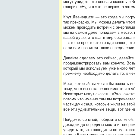
могут увидеть это снова и сказать: «
говорит: «Ну, я в это не верю», а зат
Круг Двенадцати — это когда мы погру
так прекрасно. Мы можем делать что-т
можем проводить встречи с энергиями,
мы на самом деле попадаем в место, 
вашей душе, это шаг в мир сострадани
— это не просто что-то одиночное, э
если вам нравится такое определение
Давайте сделаем это сейчас, давайте
продемонстрировать вам кое-что. Воз
который мы используем уже много лет
прежнему необходимо делать то, к чем
Мост, который вы могли бы назвать во
тому, чего вы пока не понимаете и о ч
Некоторые могут сказать: «Это кажет
потому что именно там вы встречаетес
частицами себя, которые жили на этой
все эти удивительные вещи, вот где н
Пойдемте со мной, пойдемте со мной. 
доходим до середины моста и говорим:
увидеть то, что находится по ту стор
вами и Богом-творцом возникает завеса