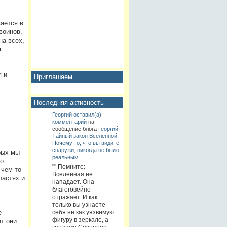
ается в
воинов.
на всех,
я
я и
Приглашаем
Последняя активность
Георгий
оставил(а)
комментарий
на
сообщение блога
Георгий
Тайный закон Вселенной:
Почему то, что вы видите
снаружи, никогда не было
рых мы
реальным
о
"" Помните:
 чем-то
Вселенная не
ластях и
нападает. Она
благоговейно
отражает. И как
только вы узнаете
себя не как уязвимую
е
фигуру в зеркале, а
т они