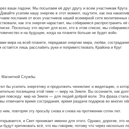
ерез ваши ладони. Мы посылаем её друг другу и всем участникам Круга
Давайте усилим нашу энергию в этот момент, ощутите, как она накаплив
чаем послания от всех участников нашей всемирной сети молитвенных 
ствовали, как эта энергия нарастает, мы собираемся распространить её 
иске. Поскольку это звучит для всех, кто в этом списке, мы собираемс
ловечество и на будущее, когда на планете больше не будет войн.
ми мира на всей планете, передавая энергию мира, любви, сострадани
 остаётся лишь расслабить руки и поприветствовать Крайона и Круг
з Магнитной Службы.
тел бы усилить энергетику и продолжить ченнелинг и медитацию, о кото
вительно посвящена этой теме — миру на Земле. Вы осознаете, как долг
дея повсюду: мир на Земле — для людей доброй воли. Эта фраза стала
вы отмечаете время сострадания, время раздачи подарков во многих об
о нем, повторяя эту просьбу снова и снова на протяжении сотен лет.
ткрывается, и Свет проникает именно для этого. Однако, дорогие, это н
 будут критиковать всё, что мы говорим, потому что через несколько ле