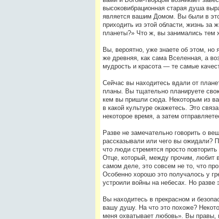
высоковибрационная старая душа выра
является вашим Домом. Вы были в этой
приходить из этой области, жизнь за ж
планеты?» Что ж, вы занимались тем 
Вы, вероятно, уже знаете об этом, но
же древняя, как сама Вселенная, а в
мудрость и красота — те самые качест
Сейчас вы находитесь вдали от планет
планы. Вы тщательно планируете свою 
кем вы пришли сюда. Некоторым из вас
в какой культуре окажетесь. Это связа
некоторое время, а затем отправляете
Разве не замечательно говорить о вещ
рассказывали или чего вы ожидали? По
что люди стремятся просто повторить 
Отце, который, между прочим, любит в
самом деле, это совсем не то, что пр
Особенно хорошо это получалось у гр
устроили войны на небесах. Но разве 
Вы находитесь в прекрасном и безопас
вашу душу. На что это похоже? Некото
меня охватывает любовь». Вы правы, в