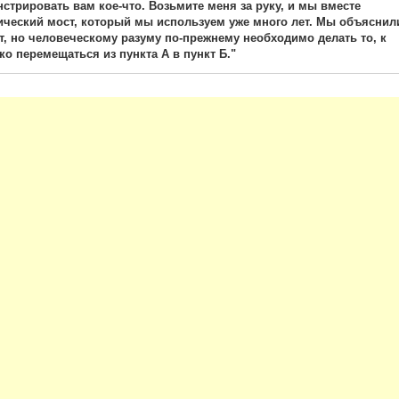
трировать вам кое-что. Возьмите меня за руку, и мы вместе
ческий мост, который мы используем уже много лет. Мы объяснил
т, но человеческому разуму по-прежнему необходимо делать то, к
ко перемещаться из пункта А в пункт Б."