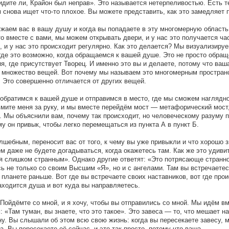
Видите ли, Крайон был неправ». Это называется нетерпеливостью. Есть те
ем снова ищет что-то плохое. Вы можете представить, как это замедляет 
жаем вас в вашу душу и когда вы попадаете в эту многомерную область
о вместе с вами, мы можем открывать двери, и у нас это получается ча
 и у нас это происходит регулярно. Как это делается? Мы визуализируе
где это возможно, когда обращаемся к вашей душе. Это не просто обращ
я, где присутствует Творец. И именно это вы и делаете, потому что ваш
то множество вещей. Вот почему мы называем это многомерным простран
. Это совершенно отличается от других вещей.
 обратимся к вашей душе и отправимся в место, где мы сможем наглядн
ьмите меня за руку, и мы вместе перейдём мост — метафорический мост
. Мы объяснили вам, почему так происходит, но человеческому разуму п
у он привык, чтобы легко перемещаться из пункта А в пункт Б.
лшебным, переносит вас от того, к чему вы уже привыкли и что хорошо з
ём даже не будете догадываться, когда окажетесь там. Как же это удиви
ся слишком странным». Однако другие ответят: «Это потрясающе странно
ь не только со своим Высшим «Я», но и с ангелами. Там вы встречаетес
 планете раньше. Вот где вы встречаете своих наставников, вот где про
аходится душа и вот куда вы направляетесь.
Пойдёмте со мной, и я хочу, чтобы вы отправились со мной. Мы идём вм
 «Там туман, вы знаете, что это такое». Это завеса — то, что мешает н
ону. Вы слышали об этом всю свою жизнь: когда вы пересекаете завесу, 
. Вы пересекаете её сейчас, и это так просто, потому что ваша