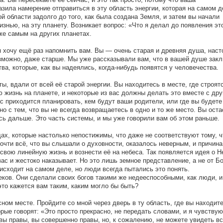
зила намерение отправиться в эту область энергии, которая на самом д
 области задолго до того, как была создана Земля, и затем вы начали
изнью, на эту планету. Возникает вопрос: «Что я делал до появления эт
же самым на других планетах.
 я хочу ещё раз напомнить вам. Вы — очень старая и древняя душа, наст
озможно, даже старше. Мы уже рассказывали вам, что в вашей душе зак
ва, которые, как вы надеялись, когда-нибудь появятся у человечества.
ы, вдали от всей её старой энергии. Вы находитесь в месте, где строят
жизнь на планете, и некоторые из вас должны делать это вместе с дру
 приходится планировать, кем будут ваши родители, или где вы будете
но с тем, что вы не всегда возвращаетесь в одно и то же место. Вы оста
сь дальше. Это часть системы, и мы уже говорили вам об этом раньше.
ах, которые настолько непостижимы, что даже не соответствуют тому, ч
чти всё, что вы слышали о духовности, оказалось неверным, и причина 
свою линейную жизнь и вознести её на небеса. Так появляется идея о 
ас и жестоко наказывает. Но это лишь земное представление, а не от Бо
оисходит на самом деле, но люди всегда пытались это понять.
еков. Они сделали своих богов такими же недееспособными, как люди, и
это кажется вам таким, каким могло бы быть?
ном месте. Пройдите со мной через дверь в ту область, где вы находите
рые говорят: «Это просто прекрасно, не передать словами, и я чувствую
ы правы, вы совершенно правы, но, к сожалению, не можете увидеть вс