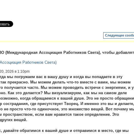
Следующее сооб
О (Международная Ассоциация Работников Света), чтобы добавля
ссоциация Работников Света)
20, 2026 в 1:10pm
гда мы погружаем вас в вашу душу и когда вы попадаете в эту
так прекрасно. Мы можем делать что-то вместе с вами, мы можем
это получается часто. Мы можем проводить встречи с энергиями, и у
рно. Как это делается? Мы визуализируем, как мы на самом деле
 возможно, когда обращаемся к вашей душе. Это не просто обращени
р сострадания, где присутствует Творец. И именно это вы и делаете
о не просто что-то одиночное, это множество вещей. Вот почему м
 пространством, если вам нравится такое определение. Это
других вещей.
с, давайте обратимся к вашей душе и отправимся в место, где мы