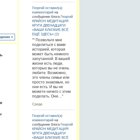
Георгий
оставил(а)
комментарий
на
сообщение блога
Георгий
КРАЙОН МЕДИТАЦИЯ
КРУГА ДВЕНАДЦАТИ
«ВАШИ БЛИЗКИЕ ВСЁ
ЕЩЁ ЗДЕСЬ» (2)
щение >
"" Позвольте мне
поделиться с вами
историей, которая
может быть немного
ть
запутанной. В вашей
жизни есть люди,
которых вы не очень
любите. Возможно,
это члены семьи или
просто знакомые, но
они есть. И вы не
можете ничего с этим
поделать. Они…"
е
Среда
,
ы
Георгий
оставил(а)
комментарий
на
сообщение блога
Георгий
КРАЙОН МЕДИТАЦИЯ
КРУГА ДВЕНАДЦАТИ
«ВАШИ БЛИЗКИЕ ВСЁ