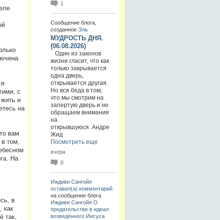
1
еле
Сообщение блога,
ой
созданное
Эль
МУДРОСТЬ ДНЯ.
(06.08.2026)
олько
Один из законов
лючена
жизни гласит, что как
только закрывается
одна дверь,
ся
открывается другая.
Но вся беда в том,
гими, с
что мы смотрим на
 жить и
запертую дверь и не
етесь на
обращаем внимания
на
открывшуюся. Андре
то вам
Жид
в том,
Посмотреть еще
Небесном
вчера
га. На
0
Иждиви Сангойя
оставил(а) комментарий
на сообщение блога
сь, в
Иждиви Сангойя
О
, как
предательстве в идеал
возведённого Иисуса
ё так,