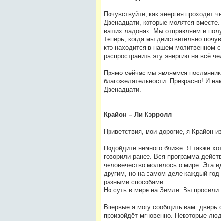
Почувствуйте, как энергия проходит ч
Двенадцати, которые молятся вместе. 
ваших ладонях. Мы отправляем и полу
Теперь, когда мы действительно почув
кто находится в нашем молитвенном сп
распространить эту энергию на всё че
Прямо сейчас мы являемся посланника
благожелательности. Прекрасно! И нам
Двенадцати.
Крайон – Ли Кэрролл
Приветствия, мои дорогие, я Крайон и
Подойдите немного ближе. Я также хо
говорили ранее. Вся программа дейст
человечество молилось о мире. Эта и
другим, но на самом деле каждый год 
разными способами.
Но суть в мире на Земле. Вы просили 
Впервые я могу сообщить вам: дверь о
произойдёт мгновенно. Некоторые люди