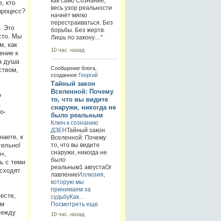
как само Сознание,
, кто
весь узор реальности
процесс?
начнёт мягко
перестраиваться. Без
. Это
борьбы. Без жертв.
сто. Мы
Лишь по закону…"
м, как
10 час. назад
ение к
а душа
Сообщение блога,
ством,
созданное
Георгий
Тайный закон
Вселенной: Почему
о
то, что вы видите
,
снаружи, никогда не
о-
было реальным
Ключ к сознанию
ДЗЕН
Тайный закон
наете, к
Вселенной: Почему
то, что вы видите
тельно!
снаружи, никогда не
»,
было
ь с теми
реальным1 августаОг
исходят
лавление
Иллюзия,
которую мы
принимаем за
есте,
судьбу
Как…
ам
Посмотреть еще
между
10 час. назад