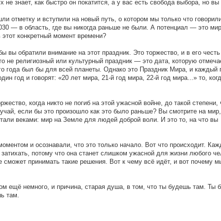
не знает, как быстро он покатится, а у вас есть свобода выбора, но вы
и отметку и вступили на новый путь, о котором мы только что говорили
2030 — в область, где вы никогда раньше не были. А потенциал — это мир
в этот конкретный момент времени?
бы вы обратили внимание на этот праздник. Это торжество, и в его честь
о не религиозный или культурный праздник — это дата, которую отмеча
го года был бы для всей планеты. Однако это Праздник Мира, и каждый 
ин год и говорят: «20 лет мира, 21-й год мира, 22-й год мира...» то, ког
жество, когда никто не погиб на этой ужасной войне, до такой степени, 
учай, если бы это произошло как это было раньше? Вы смотрите на мир,
тали веками: мир на Земле для людей доброй воли. И это то, на что вы
оментом и осознавали, что это только начало. Вот что происходит. Каж
затихать, потому что она станет слишком ужасной для жизни любого че
е сможет принимать такие решения. Вот к чему всё идёт, и вот почему 
м ещё немного, и причина, старая душа, в том, что ты будешь там. Ты 
ь там.