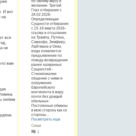
по своему вкусу и
 уже
желанию- Третий
Глаз отбирание с
. И вот
28.02.2026-
 на
Определяющие
Сущности отбирание
с 15-16 марта 2026-
ссылка и отсылание
на Трампа, Путина,
ет вся
Саваофа, Земфиру,
год,
Лайтмана и Онко,
да не
когда появляется
предъявление по
поводу возвращения
что вам
ранее названных
Сущностей.-
Стихияхиалии
общение с ними и
погружение
Европейского
дая
континента в жару
ловека.
почти без дождей
мы любим
обильных-
Постоянные обманы
в мою сторону как со
стороны…
будешь
Посмотреть еще
Среда
1