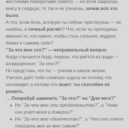
жестокими поворотами сюжета — но если закроешь
книгу в сердцах, то так и не узнаешь,
зачем всё это
было
.
А что, если боль, которую ты сейчас чувствуешь — не
ошибка, а
точный расчёт
? Что, если ты проходишь
именно то, что нужно, чтобы стать сильнее, мудрее,
ближе к самому себе?
"За что мне это?" — неправильный вопрос
Когда случается беда, первое, что рвётся из груди —
возмущённое:
"За что?!"
Но представь, что ты — ученик в школе жизни.
Учитель даёт тебе сложную задачу не потому, что
ненавидит, а потому что
знает: ты способен её
решить
.
→ Попробуй заменить "За что?" на "Для чего?"
Не
"За что мне эти предательства?"
, а
"Чему
они учат меня в доверии?"
Не
"За что мне одиночество?"
, а
"Что оно хочет
показать мне во мне самом?"