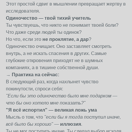
Этот простой сдвиг в мышлении превращает жертву в
исследователя.
Одиночество — твой тихий учитель
Ты чувствуешь, что никто не понимает твоей боли?
Что даже среди людей ты одинок?
Но что, если это
не проклятие, а дар
?
Одиночество очищает. Оно заставляет смотреть
внутрь, а не искать спасения в других. Самые
глубокие откровения приходят не в шумных
компаниях, а в тишине собственной души.
→ Практика на сейчас:
В следующий раз, когда нахлынет чувство
покинутости, спроси себя:
"Если бы это одиночество было мне подарком —
что бы оно хотело мне показать?"
"Я всё испортил" — великая ложь ума
Мысль о том, что
"если бы я тогда поступил иначе,
всё было бы хорошо"
—
иллюзия
.
Ты не мог поступить иначе. Ты сделал выбор исходя