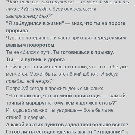
"Что, если всё, что случится — поможет мне стать
лучше? Как тогда я буду относиться к
завтрашнему дню?"
"Я заблудился в жизни" — знак, что ты на пороге
прорыва
Чувство потерянности часто приходит
перед самым
важным поворотом
.
Ты не сбился с пути. Ты
готовишься к прыжку
.
Ты — и путник, и дорога
Сейчас, пока ты читаешь эти строки, что-то в тебе уже
меняется. Может быть, это лёгкий шёпот:
"А вдруг
правда... всё не зря?"
Попробуй сегодня прожить день с мыслью:
"Что, если всё, что со мной происходит — самый
точный маршрут к тому, кем я должен стать?"
И тогда, возможно, ты увидишь — боль была не
стеной, а дверью.
А какой из этих пунктов задел тебя больше всего?
Готов ли ты сегодня сделать шаг от "страдания" к