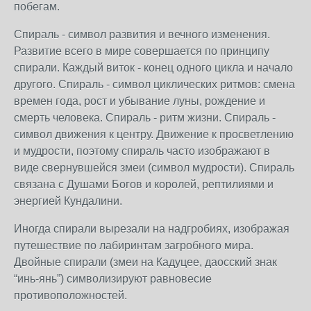
побегам.
Спираль - символ развития и вечного изменения.
Развитие всего в мире совершается по принципу
спирали. Каждый виток - конец одного цикла и начало
другого. Спираль - символ циклических ритмов: смена
времен года, рост и убывание луны, рождение и
смерть человека. Спираль - ритм жизни. Спираль -
символ движения к центру. Движение к просветлению
и мудрости, поэтому спираль часто изображают в
виде свернувшейся змеи (символ мудрости). Спираль
связана с Душами Богов и королей, рептилиями и
энергией Кундалини.
Иногда спирали вырезали на надгробиях, изображая
путешествие по лабиринтам загробного мира.
Двойные спирали (змеи на Кадуцее, даосский знак
“инь-янь”) символизируют равновесие
противоположностей.