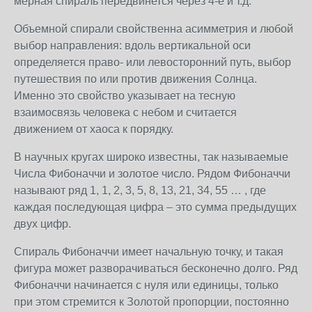
мерная спираль передвинется через 4-е и т.д.
Объемной спирали свойственна асимметрия и любой
выбор направления: вдоль вертикальной оси
определяется право- или левосторонний путь, выбор
путешествия по или против движения Солнца.
Именно это свойство указывает на тесную
взаимосвязь человека с небом и считается
движением от хаоса к порядку.
В научных кругах широко известны, так называемые
Числа Фибоначчи и золотое число. Рядом Фибоначчи
называют ряд 1, 1, 2, 3, 5, 8, 13, 21, 34, 55 … , где
каждая последующая цифра – это сумма предыдущих
двух цифр.
Спираль Фибоначчи имеет начальную точку, и такая
фигура может разворачиваться бесконечно долго. Ряд
Фибоначчи начинается с нуля или единицы, только
при этом стремится к Золотой пропорции, постоянно