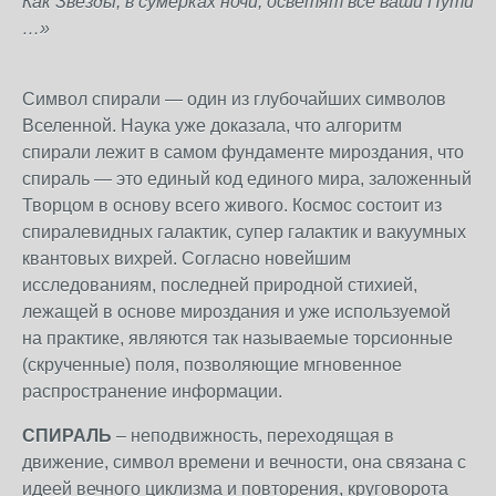
Как Звезды, в сумерках ночи, осветят все ваши Пути
…»
Символ спирали — один из глубочайших символов
Вселенной. Наука уже доказала, что алгоритм
спирали лежит в самом фундаменте мироздания, что
спираль — это единый код единого мира, заложенный
Творцом в основу всего живого. Космос состоит из
спиралевидных галактик, супер галактик и вакуумных
квантовых вихрей. Согласно новейшим
исследованиям, последней природной стихией,
лежащей в основе мироздания и уже используемой
на практике, являются так называемые торсионные
(скрученные) поля, позволяющие мгновенное
распространение информации.
СПИРАЛЬ
– неподвижность, переходящая в
движение, символ времени и вечности, она связана с
идеей вечного циклизма и повторения, круговорота