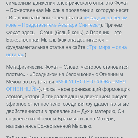
символизм движения электрического огня, это Фохат
– Божественная Мысль в проявлении, которую несет
«Всадник на белом коне» (статья
«Всадник на белом
коне – Представитель Аватара Синтеза»
). Причем,
Фохат, здесь – Огонь (белый конь), а Всадник – это
Божественная Мысль (как она достигается –
фундаментальная статья на сайте
«Три мира – одна
истина»
).
Метафизически, Фохат – Слово, «которое становится
плотью» - «Всадником на белом коне» с Огненным
Мечом во рту (статья
«МОГУЩЕСТВО СЛОВА –МЕЧ
ОГНЕННЫЙ!»
). Фохат - всепроникающий формовщик
атомов, который спиралевидным движением рисует
эфирное огненное тело, соединяя фундаментальные
двойственности в проявлении – Дух и материю, Он
создается из «Головы Брахмы» и лона Матери,
направляясь Божественной Мыслью.