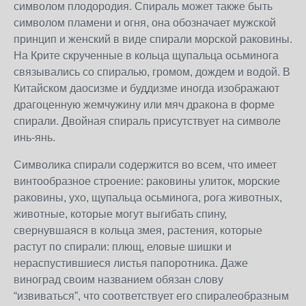
символом плодородия. Спираль может также быть
символом пламени и огня, она обозначает мужской
принцип и женский в виде спирали морской раковины.
На Крите скрученные в кольца щупальца осьминога
связывались со спиралью, громом, дождем и водой. В
Китайском даосизме и буддизме иногда изображают
драгоценную жемчужину или мяч дракона в форме
спирали. Двойная спираль присутствует на символе
инь-янь.
Символика спирали содержится во всем, что имеет
винтообразное строение: раковины улиток, морские
раковины, ухо, щупальца осьминога, рога животных,
животные, которые могут выгибать спину,
свернувшаяся в кольца змея, растения, которые
растут по спирали: плющ, еловые шишки и
нераспустившиеся листья папоротника. Даже
виноград своим названием обязан слову
“извиваться”, что соответствует его спиралеобразным