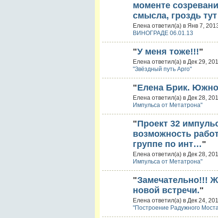
моменте созревания
смысла, гроздь ту
Елена ответил(а) в Янв 7, 201
ВИНОГРАДЕ 06.01.13
"
У меня тоже!!!
"
Елена ответил(а) в Дек 29, 20
"Звёздный путь Арго"
"
Елена Брик. Южно
Елена ответил(а) в Дек 28, 20
Импульса от Метатрона"
"
Проект 32 импуль
возможность работа
группе по инт…
"
Елена ответил(а) в Дек 28, 20
Импульса от Метатрона"
"
Замечательно!!! 
новой встречи.
"
Елена ответил(а) в Дек 24, 20
"Построение Радужного Моста