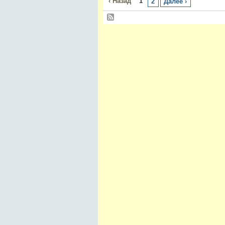
‹ Назад
1
2
Далее ›