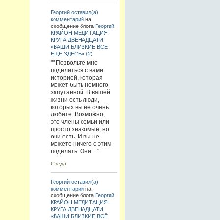
Георгий
оставил(а)
комментарий
на
сообщение блога
Георгий
КРАЙОН МЕДИТАЦИЯ
КРУГА ДВЕНАДЦАТИ
«ВАШИ БЛИЗКИЕ ВСЁ
ЕЩЁ ЗДЕСЬ» (2)
"" Позвольте мне
поделиться с вами
историей, которая
может быть немного
запутанной. В вашей
жизни есть люди,
которых вы не очень
любите. Возможно,
это члены семьи или
просто знакомые, но
они есть. И вы не
можете ничего с этим
поделать. Они…"
Среда
Георгий
оставил(а)
комментарий
на
сообщение блога
Георгий
КРАЙОН МЕДИТАЦИЯ
КРУГА ДВЕНАДЦАТИ
«ВАШИ БЛИЗКИЕ ВСЁ