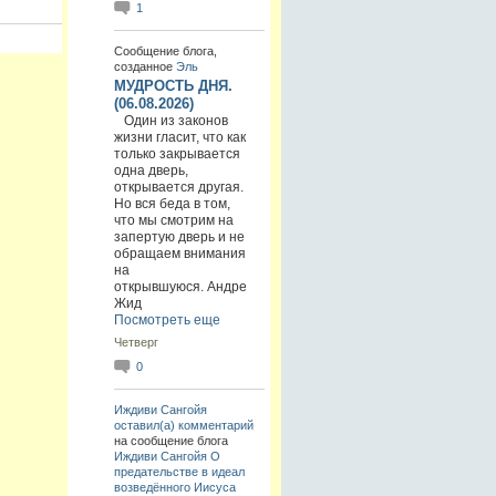
1
Сообщение блога,
созданное
Эль
МУДРОСТЬ ДНЯ.
(06.08.2026)
Один из законов
жизни гласит, что как
только закрывается
одна дверь,
открывается другая.
Но вся беда в том,
что мы смотрим на
запертую дверь и не
обращаем внимания
на
открывшуюся. Андре
Жид
Посмотреть еще
Четверг
0
Иждиви Сангойя
оставил(а) комментарий
на сообщение блога
Иждиви Сангойя
О
предательстве в идеал
возведённого Иисуса