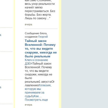
как само Сознание,
весь узор реальности
начнёт мягко
перестраиваться. Без
борьбы. Без жертв.
Лишь по закону…"
вчера
Сообщение блога,
а
созданное
Георгий
Тайный закон
Вселенной: Почему
то, что вы видите
снаружи, никогда не
было реальным
Ключ к сознанию
ДЗЕН
Тайный закон
Вселенной: Почему
то, что вы видите
снаружи, никогда не
было
реальным1 августаОг
лавление
Иллюзия,
а
которую мы
принимаем за
судьбу
Как…
Посмотреть еще
вчера