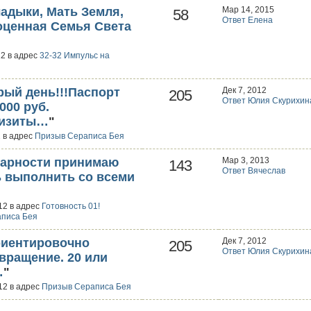
ладыки, Мать Земля,
Мар 14, 2015
58
Ответ Елена
оценная Семья Света
12 в адрес
32-32 Импульс на
рый день!!!Паспорт
Дек 7, 2012
205
Ответ Юлия Скурихин
000 руб.
визиты…
"
2 в адрес
Призыв Сераписа Бея
Дарности принимаю
Мар 3, 2013
143
Ответ Вячеслав
 выполнить со всеми
12 в адрес
Готовность 01!
писа Бея
ориентировочно
Дек 7, 2012
205
Ответ Юлия Скурихин
вращение. 20 или
…
"
12 в адрес
Призыв Сераписа Бея