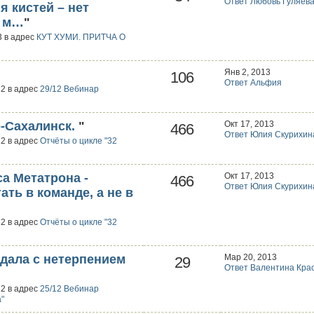
Ответ Любовь Гуляев
 кистей – нет
т м…
"
3 в адрес
КУТ ХУМИ. ПРИТЧА О
Янв 2, 2013
106
Ответ Альфия
12 в адрес
29/12 Вебинар
-Сахалинск.
"
Окт 17, 2013
466
Ответ Юлия Скурихин
12 в адрес
Отчёты о цикле "32
са Метатрона -
Окт 17, 2013
466
Ответ Юлия Скурихин
ть в команде, а не в
12 в адрес
Отчёты о цикле "32
Ждала с нетерпением
Мар 20, 2013
29
Ответ Валентина Кра
12 в адрес
25/12 Вебинар
"