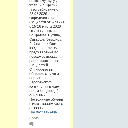
по своему вкусу и
желанию- Третий
Глаз отбирание с
28.02.2026-
Определяющие
Сущности отбирание
с 15-16 марта 2026-
ссылка и отсылание
на Трампа, Путина,
Саваофа, Земфиру,
Лайтмана и Онко,
когда появляется
предъявление по
поводу возвращения
ранее названных
Сущностей.-
Стихияхиалии
общение с ними и
погружение
Европейского
континента в жару
почти без дождей
обильных-
Постоянные обманы
в мою сторону как со
стороны…
Посмотреть еще
Среда
1