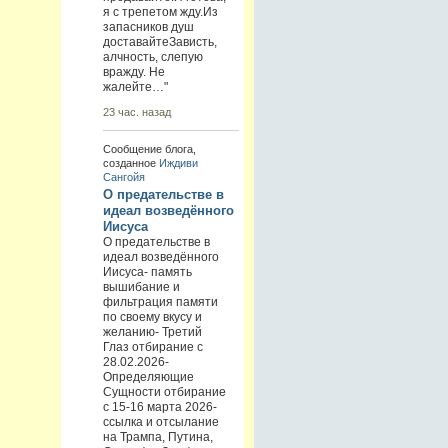
я с трепетом жду.Из
запасников душ
доставайтеЗависть,
алчность, слепую
вражду. Не
жалейте…"
23 час. назад
Сообщение блога,
созданное
Иждиви
Сангойя
О предательстве в
идеал возведённого
Иисуса
О предательстве в
идеал возведённого
Иисуса- память
вышибание и
фильтрация памяти
по своему вкусу и
желанию- Третий
Глаз отбирание с
28.02.2026-
Определяющие
Сущности отбирание
с 15-16 марта 2026-
ссылка и отсылание
на Трампа, Путина,