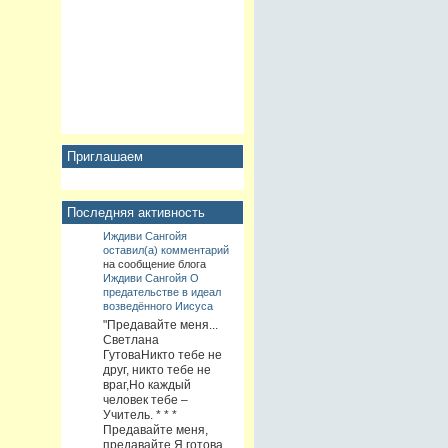
Приглашаем
Последняя активность
Иждиви Сангойя
оставил(а) комментарий
на сообщение блога
Иждиви Сангойя
О
предательстве в идеал
возведённого Иисуса
"Предавайте меня...
Светлана
ГутоваНикто тебе не
друг, никто тебе не
враг,Но каждый
человек тебе –
Учитель. * * *
Предавайте меня,
предавайте.Я готова,