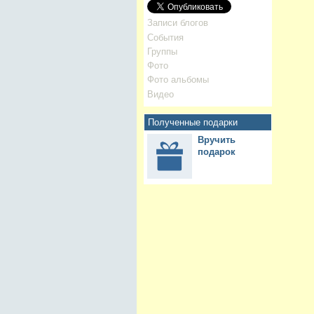
Записи блогов
События
Группы
Фото
Фото альбомы
Видео
Полученные подарки
Вручить
подарок