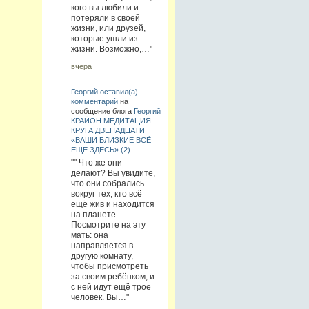
кого вы любили и
потеряли в своей
жизни, или друзей,
которые ушли из
жизни. Возможно,…"
вчера
Георгий
оставил(а)
комментарий
на
сообщение блога
Георгий
КРАЙОН МЕДИТАЦИЯ
КРУГА ДВЕНАДЦАТИ
«ВАШИ БЛИЗКИЕ ВСЁ
ЕЩЁ ЗДЕСЬ» (2)
"" Что же они
делают? Вы увидите,
что они собрались
вокруг тех, кто всё
ещё жив и находится
на планете.
Посмотрите на эту
мать: она
направляется в
другую комнату,
чтобы присмотреть
за своим ребёнком, и
с ней идут ещё трое
человек. Вы…"