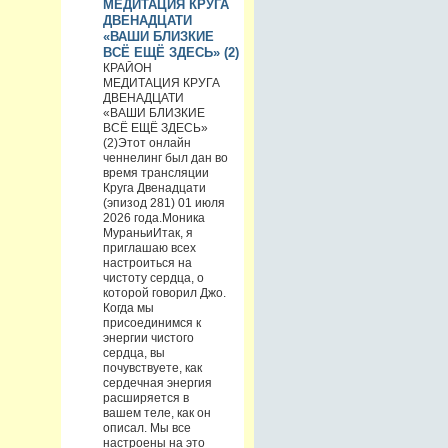
МЕДИТАЦИЯ КРУГА
ДВЕНАДЦАТИ
«ВАШИ БЛИЗКИЕ
ВСЁ ЕЩЁ ЗДЕСЬ» (2)
КРАЙОН
МЕДИТАЦИЯ КРУГА
ДВЕНАДЦАТИ
«ВАШИ БЛИЗКИЕ
ВСЁ ЕЩЁ ЗДЕСЬ»
(2)Этот онлайн
ченнелинг был дан во
время трансляции
Круга Двенадцати
(эпизод 281) 01 июля
2026 года.Моника
МураньиИтак, я
приглашаю всех
настроиться на
чистоту сердца, о
которой говорил Джо.
Когда мы
присоединимся к
энергии чистого
сердца, вы
почувствуете, как
сердечная энергия
расширяется в
вашем теле, как он
описал. Мы все
настроены на это