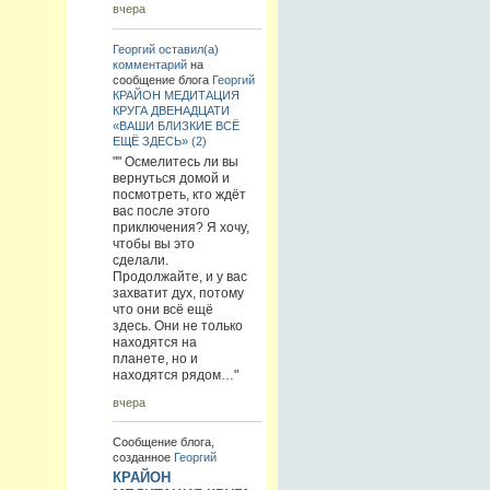
вчера
Георгий
оставил(а)
комментарий
на
сообщение блога
Георгий
КРАЙОН МЕДИТАЦИЯ
КРУГА ДВЕНАДЦАТИ
«ВАШИ БЛИЗКИЕ ВСЁ
ЕЩЁ ЗДЕСЬ» (2)
"" Осмелитесь ли вы
вернуться домой и
посмотреть, кто ждёт
вас после этого
приключения? Я хочу,
чтобы вы это
сделали.
Продолжайте, и у вас
захватит дух, потому
что они всё ещё
здесь. Они не только
находятся на
планете, но и
находятся рядом…"
вчера
Сообщение блога,
созданное
Георгий
КРАЙОН