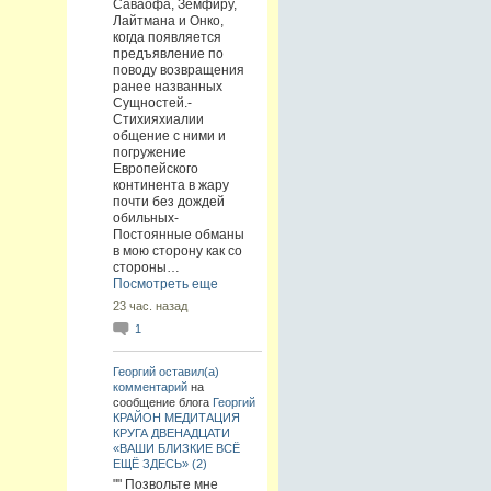
Саваофа, Земфиру,
Лайтмана и Онко,
когда появляется
предъявление по
поводу возвращения
ранее названных
Сущностей.-
Стихияхиалии
общение с ними и
погружение
Европейского
континента в жару
почти без дождей
обильных-
Постоянные обманы
в мою сторону как со
стороны…
Посмотреть еще
23 час. назад
1
Георгий
оставил(а)
комментарий
на
сообщение блога
Георгий
КРАЙОН МЕДИТАЦИЯ
КРУГА ДВЕНАДЦАТИ
«ВАШИ БЛИЗКИЕ ВСЁ
ЕЩЁ ЗДЕСЬ» (2)
"" Позвольте мне