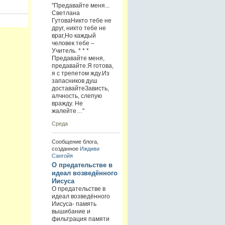
"Предавайте меня...
Светлана
ГутоваНикто тебе не
друг, никто тебе не
враг,Но каждый
человек тебе –
Учитель. * * *
Предавайте меня,
предавайте.Я готова,
я с трепетом жду.Из
запасников душ
доставайтеЗависть,
алчность, слепую
вражду. Не
жалейте…"
Среда
Сообщение блога,
созданное
Иждиви
Сангойя
О предательстве в
идеал возведённого
Иисуса
О предательстве в
идеал возведённого
Иисуса- память
вышибание и
фильтрация памяти