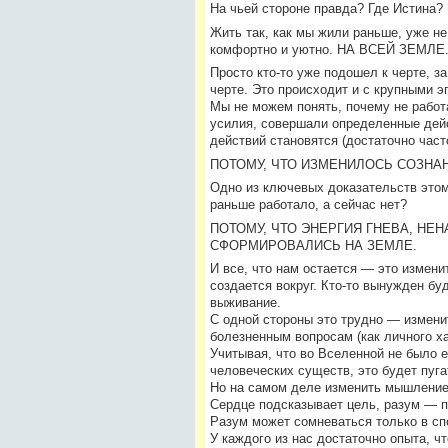
На чьей стороне правда? Где Истина?
Жить так, как мы жили раньше, уже не
комфортно и уютно. НА ВСЕЙ ЗЕМЛЕ
Просто кто-то уже подошел к черте, з
черте. Это происходит и с крупными э
Мы не можем понять, почему не рабо
усилия, совершали определенные дейст
действий становятся (достаточно ча
ПОТОМУ, ЧТО ИЗМЕНИЛОСЬ СОЗНА
Одно из ключевых доказательств этом
раньше работало, а сейчас нет?
ПОТОМУ, ЧТО ЭНЕРГИЯ ГНЕВА, НЕ
СФОРМИРОВАЛИСЬ НА ЗЕМЛЕ.
И все, что нам остается — это измени
создается вокруг. Кто-то вынужден буд
выживание.
С одной стороны это трудно — измени
болезненным вопросам (как личного ха
Учитывая, что во Вселенной не было е
человеческих существ, это будет пуга
Но на самом деле изменить мышление 
Сердце подсказывает цель, разум — п
Разум может сомневаться только в спо
У каждого из нас достаточно опыта, ч