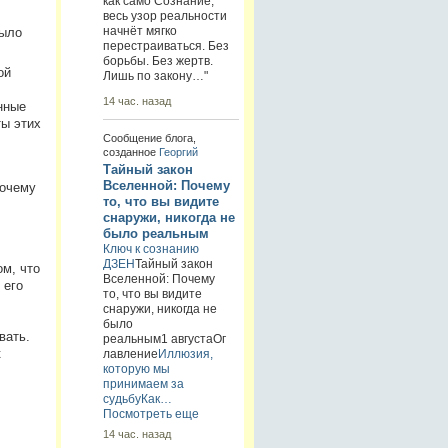
как само Сознание,
весь узор реальности
начнёт мягко
было
перестраиваться. Без
борьбы. Без жертв.
ой
Лишь по закону…"
14 час. назад
нные
ты этих
Сообщение блога,
созданное
Георгий
Тайный закон
Вселенной: Почему
Почему
то, что вы видите
снаружи, никогда не
было реальным
Ключ к сознанию
ДЗЕН
Тайный закон
ом, что
Вселенной: Почему
 его
то, что вы видите
снаружи, никогда не
было
вать.
реальным1 августаОг
к
лавление
Иллюзия,
которую мы
принимаем за
судьбу
Как…
Посмотреть еще
14 час. назад