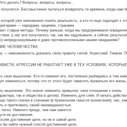
 Что делать? Вопросы. вопросы, вопросы…
 получится. Бессмысленно пытаться возвратить те времена, когда нам 
.
а которой уже невозможно понять реальность, а кто-то еще подходит к эт
грегорами — народами, нациями, странами.
тают старые методы. Почему раньше, когда мы предпринимали определе
вия, у нас все получалось так, как мы задумывали, а сейчас результа
сто) непредсказуемыми и даже противоположными нашим ожиданиям?
НИЕ ЧЕЛОВЕЧЕСТВА.
у — невозможность доказать свою правоту силой. Агрессией. Гневом. 
НАВИСТИ, АГРЕССИИ НЕ РАБОТАЕТ УЖЕ В ТЕХ УСЛОВИЯХ, КОТОРЫЕ
ть свое мышление. Кто-то изменит его, постепенно разбираясь в том нов
ет измениться, потому что от этого будет зависеть буквально его жизнь,
ть мышление. Это значит изменить привычки, свое отношение к очень
рактера, так и общества в целом). Изменить для себя. И начать действо
ще такого скачка в сознании (в буквальном смысле вознесения), нас, ка
ть и притягивать своей неизведанностью.
легко. Намного проще, чем нам кажется.
ути ее достижения.
собе достижения цели, но не в самой цели.
то бы найти нужный способ достижения цели.