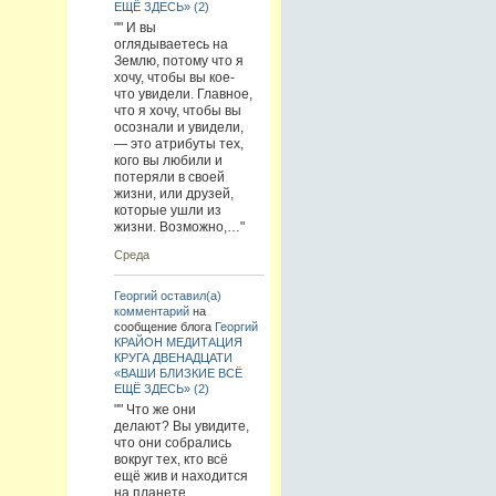
ЕЩЁ ЗДЕСЬ» (2)
"" И вы
оглядываетесь на
Землю, потому что я
хочу, чтобы вы кое-
что увидели. Главное,
что я хочу, чтобы вы
осознали и увидели,
— это атрибуты тех,
кого вы любили и
потеряли в своей
жизни, или друзей,
которые ушли из
жизни. Возможно,…"
Среда
Георгий
оставил(а)
комментарий
на
сообщение блога
Георгий
КРАЙОН МЕДИТАЦИЯ
КРУГА ДВЕНАДЦАТИ
«ВАШИ БЛИЗКИЕ ВСЁ
ЕЩЁ ЗДЕСЬ» (2)
"" Что же они
делают? Вы увидите,
что они собрались
вокруг тех, кто всё
ещё жив и находится
на планете.