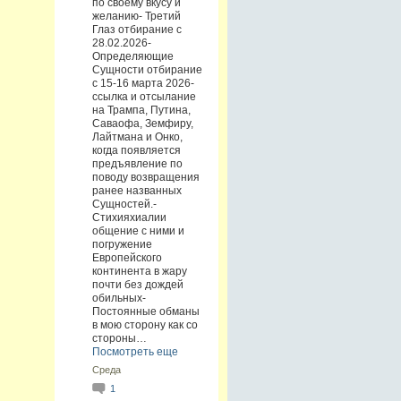
по своему вкусу и
желанию- Третий
Глаз отбирание с
28.02.2026-
Определяющие
Сущности отбирание
с 15-16 марта 2026-
ссылка и отсылание
на Трампа, Путина,
Саваофа, Земфиру,
Лайтмана и Онко,
когда появляется
предъявление по
поводу возвращения
ранее названных
Сущностей.-
Стихияхиалии
общение с ними и
погружение
Европейского
континента в жару
почти без дождей
обильных-
Постоянные обманы
в мою сторону как со
стороны…
Посмотреть еще
Среда
1