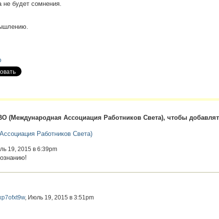
 не будет сомнения.
мышлению.
р
О (Международная Ассоциация Работников Света), чтобы добавля
ссоциация Работников Света)
ль 19, 2015 в 6:39pm
сознанию!
xp7ofxt9w
, Июль 19, 2015 в 3:51pm