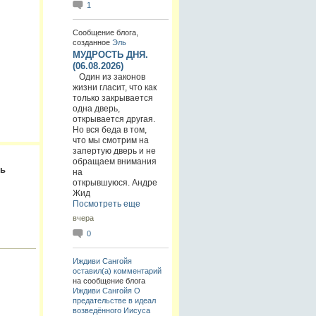
1
Сообщение блога,
созданное
Эль
МУДРОСТЬ ДНЯ.
(06.08.2026)
Один из законов
жизни гласит, что как
только закрывается
одна дверь,
открывается другая.
Но вся беда в том,
что мы смотрим на
запертую дверь и не
обращаем внимания
ть
на
открывшуюся. Андре
Жид
Посмотреть еще
вчера
0
Иждиви Сангойя
оставил(а) комментарий
на сообщение блога
Иждиви Сангойя
О
предательстве в идеал
возведённого Иисуса