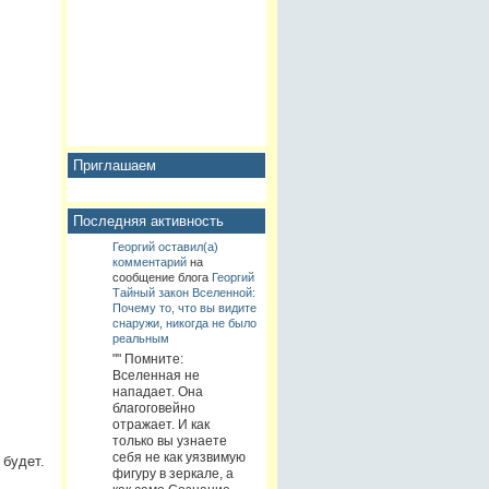
Приглашаем
Последняя активность
Георгий
оставил(а)
комментарий
на
сообщение блога
Георгий
Тайный закон Вселенной:
Почему то, что вы видите
снаружи, никогда не было
реальным
"" Помните:
Вселенная не
нападает. Она
благоговейно
отражает. И как
только вы узнаете
себя не как уязвимую
 будет.
фигуру в зеркале, а