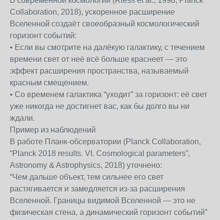
В современной космологии (Riess et al., 1998; Planck
Collaboration, 2018), ускоренное расширение
Вселенной создаёт своеобразный космологический
горизонт событий:
• Если вы смотрите на далёкую галактику, с течением
времени свет от неё всё больше краснеет — это
эффект расширения пространства, называемый
красным смещением.
• Со временем галактика “уходит” за горизонт: её свет
уже никогда не достигнет вас, как бы долго вы ни
ждали.
Пример из наблюдений
В работе Планк-обсерватории (Planck Collaboration,
“Planck 2018 results. VI. Cosmological parameters”,
Astronomy & Astrophysics, 2018) уточнено:
“Чем дальше объект, тем сильнее его свет
растягивается и замедляется из-за расширения
Вселенной. Границы видимой Вселенной — это не
физическая стена, а динамический горизонт событий”