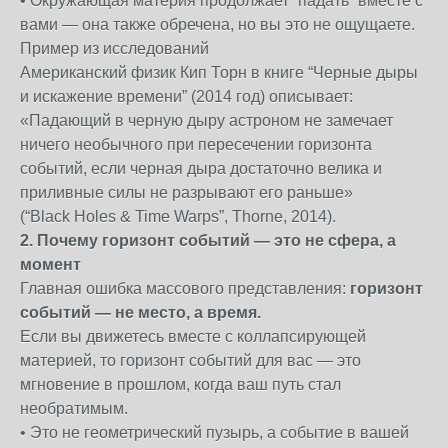
• Окружающая материя продолжает “падать” вместе с
вами — она также обречена, но вы это не ощущаете.
Пример из исследований
Американский физик Кип Торн в книге “Черные дыры
и искажение времени” (2014 год) описывает:
«Падающий в черную дыру астроном не замечает
ничего необычного при пересечении горизонта
событий, если черная дыра достаточно велика и
приливные силы не разрывают его раньше»
(“Black Holes & Time Warps”, Thorne, 2014).
2. Почему горизонт событий — это не сфера, а
момент
Главная ошибка массового представления:
горизонт
событий — не место, а время.
Если вы движетесь вместе с коллапсирующей
материей, то горизонт событий для вас — это
мгновение в прошлом, когда ваш путь стал
необратимым.
• Это не геометрический пузырь, а событие в вашей