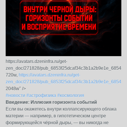
https://avatars.dzeninfra.ru/get-
zen_doc/271828/pub_6853f25dcaf34c3b1a2b9e1e_685439
720w,
https://avatars.dzeninfra.ru/get-
zen_doc/271828/pub_6853f25dcaf34c3b1a2b9e1e_685439
2048w" />
#новости
#астрофизика
#космология
Введение: Иллюзия горизонта событий
Если вы окажетесь внутри коллапсирующего облака
материи — например, в гипотетическом центре
формирующейся чёрной дыры, — вы никогда не