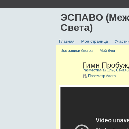
ЭСПАВО (Меж
Света)
Главная
Моя страница
Участн
Все записи блогов
Мой блог
Гимн Пробуж
Разместил(а)
Эль
, Сентяб
Просмотр блога