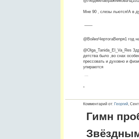
@ЛюдмилаБражникова-щ1о
1
Мне 90 , слезы льются!А в д
——
@ВойизЧертогаВепря
1 год н
@Olga_Tanida_El_Va_Res Здра
детства было ,во снах особ
прессовать и духовно и физи
упираются
…
”
Комментарий от:
Георгий
, Сент
Гимн про
Звёздным