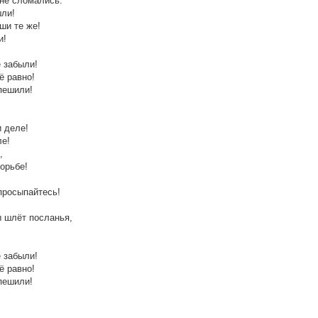
 не сломались.
шли!
ши те же!
и!
 забыли!
ё равно!
пешили!
и деле!
е!
,
орьбе!
просыпайтесь!
 шлёт посланья,
 забыли!
ё равно!
пешили!