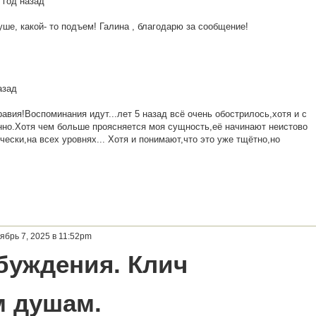
 год назад
уше, какой- то подъем! Галина , благодарю за сообщение!
азад
вия!Воспоминания идут...лет 5 назад всё очень обострилось,хотя и с
енно.Хотя чем больше проясняется моя сущность,её начинают неистово
чески,на всех уровнях... Хотя и понимают,что это уже тщётно,но
ябрь 7, 2025 в 11:52pm
буждения. Клич
 душам.