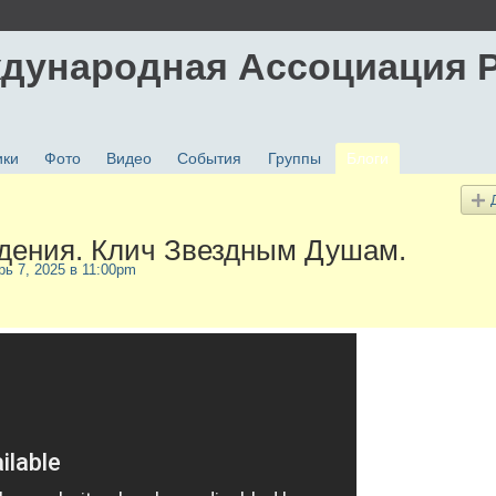
дународная Ассоциация 
ики
Фото
Видео
События
Группы
Блоги
дения. Клич Звездным Душам.
рь 7, 2025 в 11:00pm