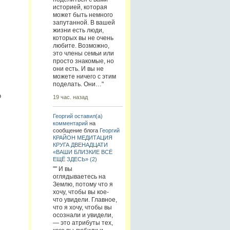
историей, которая
может быть немного
запутанной. В вашей
жизни есть люди,
которых вы не очень
любите. Возможно,
это члены семьи или
просто знакомые, но
они есть. И вы не
можете ничего с этим
поделать. Они…"
о
19 час. назад
Георгий
оставил(а)
комментарий
на
сообщение блога
Георгий
КРАЙОН МЕДИТАЦИЯ
КРУГА ДВЕНАДЦАТИ
«ВАШИ БЛИЗКИЕ ВСЁ
ЕЩЁ ЗДЕСЬ» (2)
"" И вы
оглядываетесь на
Землю, потому что я
хочу, чтобы вы кое-
что увидели. Главное,
что я хочу, чтобы вы
осознали и увидели,
— это атрибуты тех,