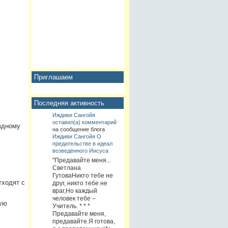
Приглашаем
Последняя активность
Иждиви Сангойя
оставил(а) комментарий
здному
на сообщение блога
Иждиви Сангойя
О
предательстве в идеал
возведённого Иисуса
"Предавайте меня...
Светлана
ГутоваНикто тебе не
тходят с
друг, никто тебе не
враг,Но каждый
человек тебе –
ую
Учитель. * * *
Предавайте меня,
предавайте.Я готова,