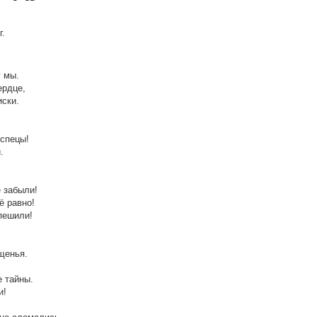
г.
у мы.
ердце,
иски.
 спецы!
.
 забыли!
ё равно!
пешили!
щенья.
е тайны.
и!