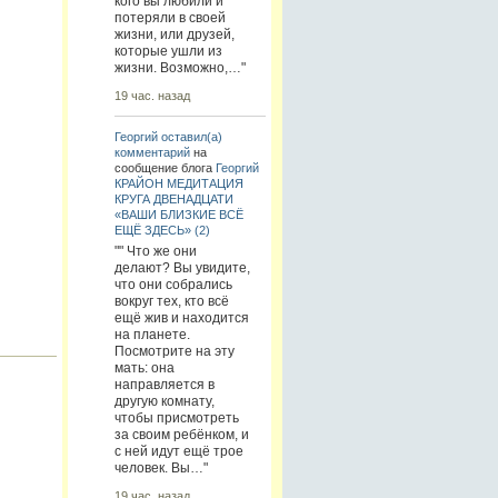
кого вы любили и
потеряли в своей
жизни, или друзей,
которые ушли из
жизни. Возможно,…"
19 час. назад
Георгий
оставил(а)
комментарий
на
сообщение блога
Георгий
КРАЙОН МЕДИТАЦИЯ
КРУГА ДВЕНАДЦАТИ
«ВАШИ БЛИЗКИЕ ВСЁ
ЕЩЁ ЗДЕСЬ» (2)
"" Что же они
делают? Вы увидите,
что они собрались
вокруг тех, кто всё
ещё жив и находится
на планете.
Посмотрите на эту
мать: она
направляется в
другую комнату,
чтобы присмотреть
за своим ребёнком, и
с ней идут ещё трое
человек. Вы…"
19 час. назад