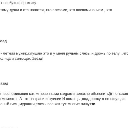
т особую энергетику.
тому души и отзываются, кто слезами, кто воспоминанием , кто
азад
7- летний мужик,слушаю это и у меня ручьём слёзы и дрожь по телу...чт
Солнца и сияющих Звёзд!
назад
я воспоминания как мгновенными кадрами ,сложно объяснить((( но такая
и моменты. А так на грани интуиции И помощь ,поддержку я ее ощущаю
асный гимн,мурашки,слезы все как тут многие пишут❤️