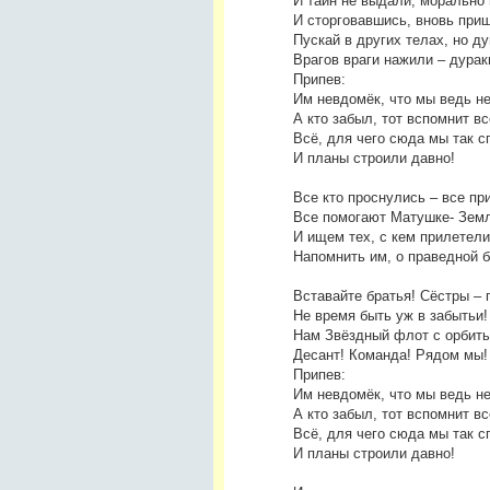
И тайн не выдали, морально
И сторговавшись, вновь при
Пускай в других телах, но ду
Врагов враги нажили – дурак
Припев:
Им невдомёк, что мы ведь не
А кто забыл, тот вспомнит вс
Всё, для чего сюда мы так с
И планы строили давно!
Все кто проснулись – все пр
Все помогают Матушке- Земл
И ищем тех, с кем прилетели
Напомнить им, о праведной б
Вставайте братья! Сёстры – 
Не время быть уж в забытьи!
Нам Звёздный флот с орбиты
Десант! Команда! Рядом мы!
Припев:
Им невдомёк, что мы ведь не
А кто забыл, тот вспомнит вс
Всё, для чего сюда мы так с
И планы строили давно!