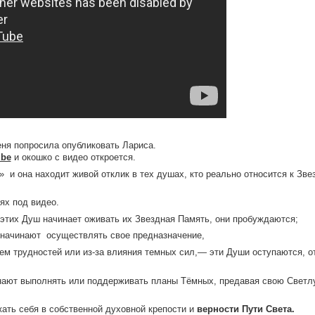
еня попросила опубликовать Лариса.
ube
и окошко с видео откроется.
 и она находит живой отклик в тех душах, кто реально относится к Зве
ях под видео.
 у этих Душ начинает оживать их Звездная Память, они пробуждаются;
и начинают осуществлять свое предназначение,
ием трудностей или из-за влияния темных сил,— эти Души оступаются, о
инают выполнять или поддерживать планы Тёмных, предавая свою Светл
жать себя в собственной духовной крепости и
верности Пути Света.