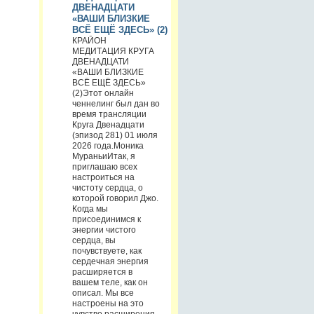
ДВЕНАДЦАТИ
«ВАШИ БЛИЗКИЕ
ВСЁ ЕЩЁ ЗДЕСЬ» (2)
КРАЙОН
МЕДИТАЦИЯ КРУГА
ДВЕНАДЦАТИ
«ВАШИ БЛИЗКИЕ
ВСЁ ЕЩЁ ЗДЕСЬ»
(2)Этот онлайн
ченнелинг был дан во
время трансляции
Круга Двенадцати
(эпизод 281) 01 июля
2026 года.Моника
МураньиИтак, я
приглашаю всех
настроиться на
чистоту сердца, о
которой говорил Джо.
Когда мы
присоединимся к
энергии чистого
сердца, вы
почувствуете, как
сердечная энергия
расширяется в
вашем теле, как он
описал. Мы все
настроены на это
чувство расширения,