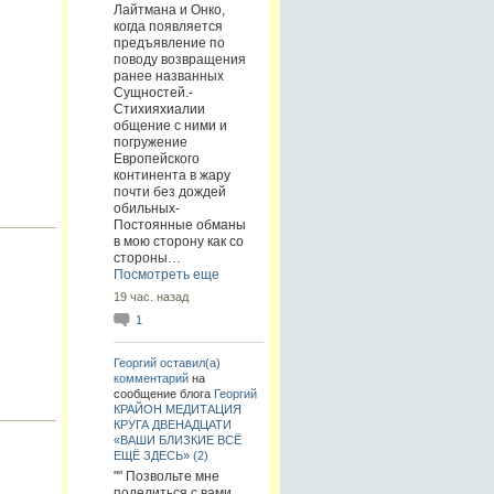
Лайтмана и Онко,
когда появляется
предъявление по
поводу возвращения
ранее названных
Сущностей.-
Стихияхиалии
"
общение с ними и
погружение
.
Европейского
континента в жару
почти без дождей
обильных-
Постоянные обманы
в мою сторону как со
стороны…
Посмотреть еще
19 час. назад
1
Георгий
оставил(а)
комментарий
на
сообщение блога
Георгий
КРАЙОН МЕДИТАЦИЯ
КРУГА ДВЕНАДЦАТИ
«ВАШИ БЛИЗКИЕ ВСЁ
ЕЩЁ ЗДЕСЬ» (2)
"" Позвольте мне
поделиться с вами