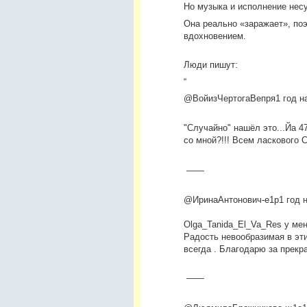
Но музыка и исполнение несу
Она реально «заражает», поэ
вдохновением.
Люди пишут:
“
@ВойизЧертогаВепря
1 год н
"Случайно" нашёл это...Йа 4
со мной?!!! Всем ласкового 
——
@ИринаАнтонович-е1р
1 год 
Olga_Tanida_El_Va_Res у мен
Радость невообразимая в эт
всегда . Благодарю за прекр
——