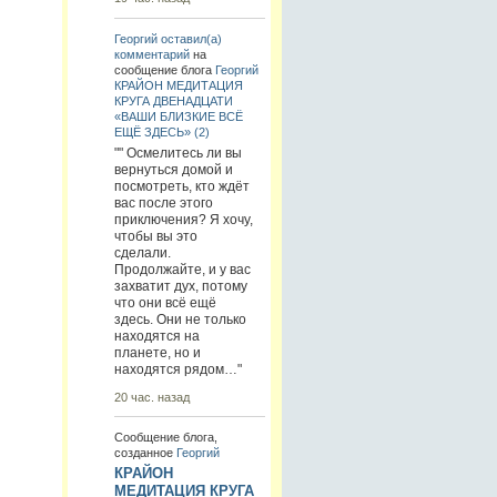
Георгий
оставил(а)
комментарий
на
сообщение блога
Георгий
КРАЙОН МЕДИТАЦИЯ
КРУГА ДВЕНАДЦАТИ
«ВАШИ БЛИЗКИЕ ВСЁ
ЕЩЁ ЗДЕСЬ» (2)
"" Осмелитесь ли вы
вернуться домой и
посмотреть, кто ждёт
вас после этого
приключения? Я хочу,
чтобы вы это
сделали.
Продолжайте, и у вас
захватит дух, потому
что они всё ещё
здесь. Они не только
находятся на
планете, но и
находятся рядом…"
20 час. назад
Сообщение блога,
созданное
Георгий
КРАЙОН
МЕДИТАЦИЯ КРУГА