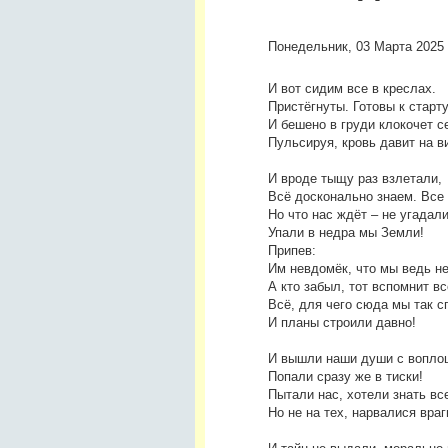
Понедельник, 03 Марта 2025 
И вот сидим все в креслах.
Пристёгнуты. Готовы к старт
И бешено в груди клокочет с
Пульсируя, кровь давит на в
И вроде тыщу раз взлетали,
Всё досконально знаем. Все
Но что нас ждёт – не угадали
Упали в недра мы Земли!
Припев:
Им невдомёк, что мы ведь не
А кто забыл, тот вспомнит вс
Всё, для чего сюда мы так с
И планы строили давно!
И вышли наши души с вопло
Попали сразу же в тиски!
Пытали нас, хотели знать вс
Но не на тех, нарвалися враг