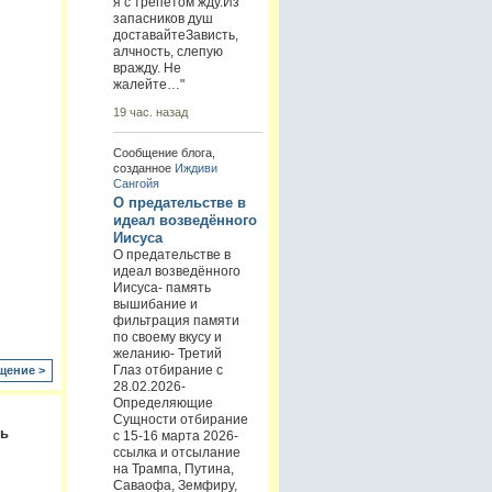
я с трепетом жду.Из
запасников душ
доставайтеЗависть,
алчность, слепую
вражду. Не
жалейте…"
19 час. назад
Сообщение блога,
созданное
Иждиви
Сангойя
О предательстве в
идеал возведённого
Иисуса
О предательстве в
идеал возведённого
Иисуса- память
вышибание и
фильтрация памяти
по своему вкусу и
желанию- Третий
Глаз отбирание с
щение >
28.02.2026-
Определяющие
Сущности отбирание
ть
с 15-16 марта 2026-
ссылка и отсылание
на Трампа, Путина,
Саваофа, Земфиру,