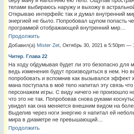
беру ману и наполняю ею тело. Ощупав простра
телами выбираюсь наружу и выхожу в астральной
Открываю интерфейс так и думал внутренний мир
энергией не было. Попробовал щупом попасть че
программой отображающей внутренний мир…
Продолжить
Добавил(а)
Mister Zet
, Октябрь 30, 2021 в 5:50pm —
Читер. Глава 22
На ходу обдумывая будет ли это безопасно для м
ведь изменения будут производиться в нем. Но 
попробовать и вспомнив как вызывался эффект 
мана поступала в моё тело напитал эту связь что
персонажем игры. С виду ничего не произошло н
что это не так. Попробовав снова руками коснуть
увидел как она меняется внешним видом на боле
Выделив через ноги энергию я напитал ей небол
мира в диаметре не превышающий…
Продолжить