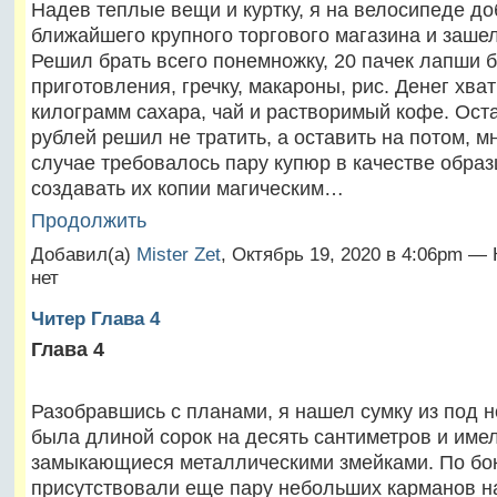
Надев теплые вещи и куртку, я на велосипеде д
ближайшего крупного торгового магазина и зашел
Решил брать всего понемножку, 20 пачек лапши 
приготовления, гречку, макароны, рис. Денег хва
килограмм сахара, чай и растворимый кофе. Ост
рублей решил не тратить, а оставить на потом, 
случае требовалось пару купюр в качестве образц
создавать их копии магическим…
Продолжить
Добавил(а)
Mister Zet
, Октябрь 19, 2020 в 4:06pm —
нет
Читер Глава 4
Глава 4
Разобравшись с планами, я нашел сумку из под н
была длиной сорок на десять сантиметров и име
замыкающиеся металлическими змейками. По бо
присутствовали еще пару небольших карманов на