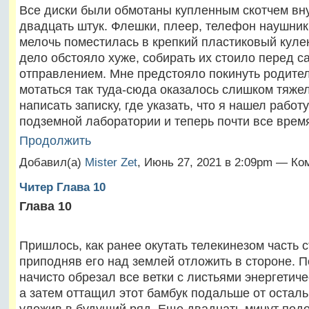
Все диски были обмотаны купленным скотчем вну
двадцать штук. Флешки, плеер, телефон наушник
мелочь поместилась в крепкий пластиковый куле
дело обстояло хуже, собирать их стоило перед 
отправлением. Мне предстояло покинуть родител
мотаться так туда-сюда оказалось слишком тяжел
написать записку, где указать, что я нашел работ
подземной лаборатории и теперь почти все вре
Продолжить
Добавил(а)
Mister Zet
, Июнь 27, 2021 в 2:09pm — Ко
Читер Глава 10
Глава 10
Пришлось, как ранее окутать телекинезом часть с
приподняв его над землей отложить в стороне. П
начисто обрезал все ветки с листьями энергетич
а затем оттащил этот бамбук подальше от осталь
уложив в будущий ряд. Еще двадцать минут под