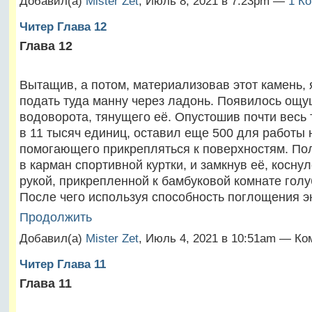
Добавил(а)
Mister Zet
, Июль 8, 2021 в 7:23pm —
1 К
Читер Глава 12
Глава 12
Вытащив, а потом, материализовав этот камень,
подать туда манну через ладонь. Появилось ощ
водоворота, тянущего её. Опустошив почти весь
в 11 тысяч единиц, оставил еще 500 для работы 
помогающего прикрепляться к поверхностям. По
в карман спортивной куртки, и замкнув её, косну
рукой, прикрепленной к бамбуковой комнате гол
После чего используя способность поглощения 
Продолжить
Добавил(а)
Mister Zet
, Июль 4, 2021 в 10:51am — Ко
Читер Глава 11
Глава 11