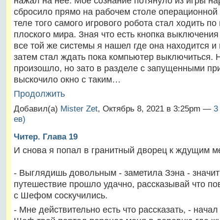
нажал на неё. Моё сознание потянуло из игры на
сбросило прямо на рабочем столе операционной 
теле того самого игрового робота стал ходить по
плоского мира. Зная что есть кнопка выключени
все той же системы я нашел где она находится и
затем стал ждать пока компьютер выключиться. 
произошло, но зато в разделе с запущенными п
выскочило окно с таким…
Продолжить
Добавил(а)
Mister Zet
, Октябрь 8, 2021 в 3:25pm —
3
ев)
Читер. Глава 19
И снова я попал в гранитный дворец к ждущим м
- Выглядишь довольным - заметила Зэна - значит
путешествие прошло удачно, рассказывай что по
с Шефом соскучились.
- Мне действительно есть что рассказать, - начал