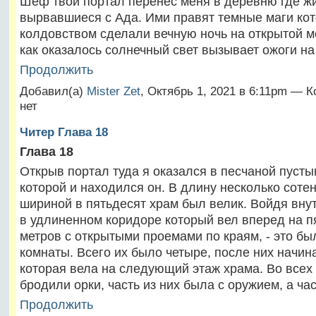
Шеф твой портал перенес меня в деревню где ж
вырвавшиеся с Ада. Ими правят темные маги ко
колдовством сделали вечную ночь на открытой м
как оказалось солнечный свет вызывает ожоги н
Продолжить
Добавил(а)
Mister Zet
, Октябрь 1, 2021 в 6:11pm — 
нет
Читер Глава 18
Глава 18
Открыв портал туда я оказался в песчаной пуст
которой и находился он. В длину несколько сотен
шириной в пятьдесят храм был велик. Войдя внут
в удлиненном коридоре который вел вперед на п
метров с открытыми проемами по краям, - это бы
комнаты. Всего их было четыре, после них начин
которая вела на следующий этаж храма. Во всех
бродили орки, часть из них была с оружием, а ча
Продолжить