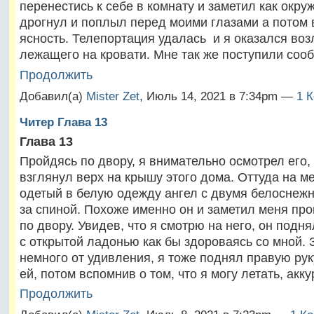
перенестись к себе в комнату и заметил как окр
дрогнул и поплыл перед моими глазами а потом 
ясность. Телепортация удалась и я оказался воз
лежащего на кровати. Мне так же поступили со
Продолжить
Добавил(а)
Mister Zet
, Июль 14, 2021 в 7:34pm —
1 
Читер Глава 13
Глава 13
Пройдясь по двору, я внимательно осмотрел его, 
взглянул верх на крышу этого дома. Оттуда на м
одетый в белую одежду ангел с двумя белоснеж
за спиной. Похоже именно он и заметил меня пр
по двору. Увидев, что я смотрю на него, он подн
с открытой ладонью как бы здороваясь со мной. 
немного от удивления, я тоже поднял правую рук
ей, потом вспомнив о том, что я могу летать, ак
Продолжить