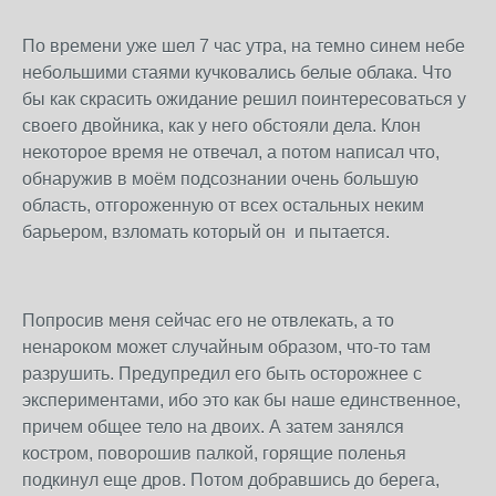
По времени уже шел 7 час утра, на темно синем небе
небольшими стаями кучковались белые облака. Что
бы как скрасить ожидание решил поинтересоваться у
своего двойника, как у него обстояли дела. Клон
некоторое время не отвечал, а потом написал что,
обнаружив в моём подсознании очень большую
область, отгороженную от всех остальных неким
барьером, взломать который он и пытается.
Попросив меня сейчас его не отвлекать, а то
ненароком может случайным образом, что-то там
разрушить. Предупредил его быть осторожнее с
экспериментами, ибо это как бы наше единственное,
причем общее тело на двоих. А затем занялся
костром, поворошив палкой, горящие поленья
подкинул еще дров. Потом добравшись до берега,