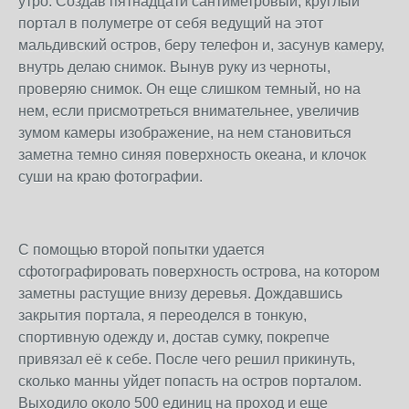
утро. Создав пятнадцати сантиметровый, круглый
портал в полуметре от себя ведущий на этот
мальдивский остров, беру телефон и, засунув камеру,
внутрь делаю снимок. Вынув руку из черноты,
проверяю снимок. Он еще слишком темный, но на
нем, если присмотреться внимательнее, увеличив
зумом камеры изображение, на нем становиться
заметна темно синяя поверхность океана, и клочок
суши на краю фотографии.
С помощью второй попытки удается
сфотографировать поверхность острова, на котором
заметны растущие внизу деревья. Дождавшись
закрытия портала, я переоделся в тонкую,
спортивную одежду и, достав сумку, покрепче
привязал её к себе. После чего решил прикинуть,
сколько манны уйдет попасть на остров порталом.
Выходило около 500 единиц на проход и еще