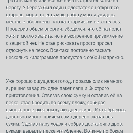
тратить манну или все же начать строительство на
берегу. У берега был один недостаток он открыт со
стороны моря, то есть мою работу могли увидеть
местные аборигены, что категорически не хотелось.
Проверив объем энергии, убедился, что её на полет
хотя и могло хватить, но на экстренное приземление
с защитой нет. Не став рисковать просто присел
отдохнуть на песок. Все-таки постоянно таскать
несколько килограммов продуктов с собой напряжно.
Уже хорошо ощущался голод, поразмыслив немного
я, решил заварить один пакет лапши быстрого
приготовления. Отвязав свою сумку и оставив её на
песке, стал бродить по всему пляжу, собирая
вынесенные океаном куски древесины. Их набралось
довольно много, причем само дерево оказалось
сухим. Сделав пару ходок и собрав достаточно дров,
руками вырыл в песке углубление. Воткнув по бокам