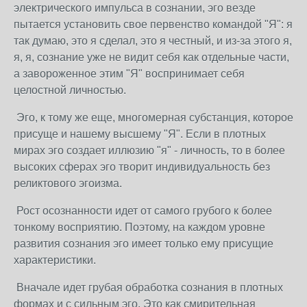
электрического импульса в сознании, эго везде
пытается установить свое первенство командой "Я": я
так думаю, это я сделал, это я честный, и из-за этого я,
я, я, сознание уже не видит себя как отдельные части,
а завороженное этим "Я" воспринимает себя
целостной личностью.
Эго, к тому же еще, многомерная субстанция, которое
присуще и нашему высшему "Я". Если в плотных
мирах эго создает иллюзию "я" - личность, то в более
высоких сферах эго творит индивидуальность без
реликтового эгоизма.
Рост осознанности идет от самого грубого к более
тонкому восприятию. Поэтому, на каждом уровне
развития сознания эго имеет только ему присущие
характеристики.
Вначале идет грубая обработка сознания в плотных
формах и с сильным эго. Это как смирительная