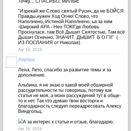
Точку.... СПАСИБО, МИЛЫЕ
"Изрекай же Слово святый Русич, да не БОЙСЯ
Правды,нужен Ход Огню! Слово, что
Наполнено,-Истиной Наполнено, ьа за ним
-Широкий АРА - Нео ТОК!Где Любовь
Проснулася, там Всё Дышит Святостью, Там всё
Дышит Огненно, ЗНАЧИТ ДЫШИТ Б О Г!!!" (
ИЗ ПОСЛАНИЯ от Николая)
Авг 16, 2019
Аврора
Лена, Лето, спасибо за развитие темы и за
дополнение.
Альбина, я не знаю о какой моей обширной
рассудительности ты говоришь, потому как
статья не моя, а моих рассуждений тут в обще-
то и нет. Так что думаю твои восторги и
благодарность следует переадресовать Алексу
Виндгольц.
А за интерес к статье и отзыв, благодарю.
Авг 16, 2019