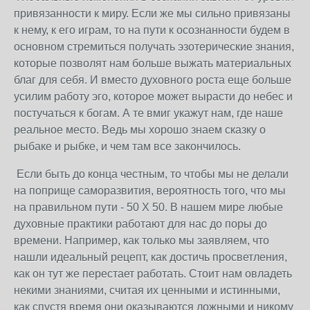
привязанности к миру. Если же мы сильно привязаны
к нему, к его играм, то на пути к осознанности будем в
основном стремиться получать эзотерические знания,
которые позволят нам больше выжать материальных
благ для себя. И вместо духовного роста еще больше
усилим работу эго, которое может вырасти до небес и
постучаться к богам. А те вмиг укажут нам, где наше
реальное место. Ведь мы хорошо знаем сказку о
рыбаке и рыбке, и чем там все закончилось.
Если быть до конца честным, то чтобы мы не делали
на поприще саморазвития, вероятность того, что мы
на правильном пути - 50 X 50. В нашем мире любые
духовные практики работают для нас до поры до
времени. Например, как только мы заявляем, что
нашли идеальный рецепт, как достичь просветления,
как он тут же перестает работать. Стоит нам овладеть
некими знаниями, считая их ценными и истинными,
как спустя время они оказываются ложными и никому