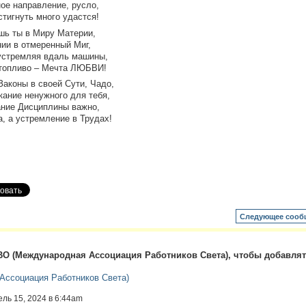
ое направление, русло,
тигнуть много удастся!
ешь ты в Миру Материи,
ии в отмеренный Миг,
 устремляя вдаль машины,
 топливо – Мечта ЛЮБВИ!
Законы в своей Сути, Чадо,
кание ненужного для тебя,
ание Дисциплины важно,
, а устремление в Трудах!
Следующее сооб
О (Международная Ассоциация Работников Света), чтобы добавля
ссоциация Работников Света)
ель 15, 2024 в 6:44am