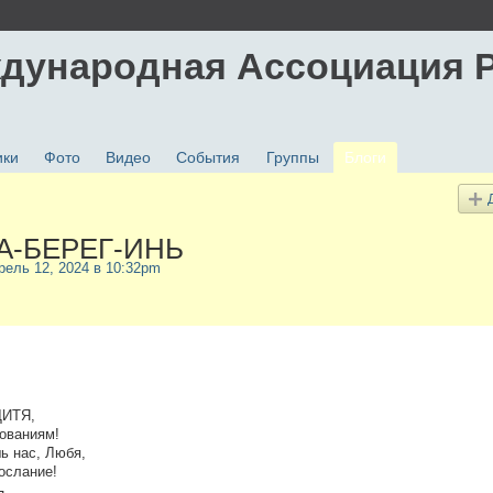
дународная Ассоциация 
ики
Фото
Видео
События
Группы
Блоги
РА-БЕРЕГ-ИНЬ
рель 12, 2024 в 10:32pm
ДИТЯ,
ованиям!
ь нас, Любя,
ослание!