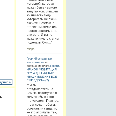
историей, которая
может быть немного
запутанной. В вашей
жизни есть люди,
которых вы не очень
любите. Возможно,
это члены семьи или
просто знакомые, но
они есть. И вы не
можете ничего с этим
поделать. Они…"
вчера
Георгий
оставил(а)
комментарий
на
сообщение блога
Георгий
КРАЙОН МЕДИТАЦИЯ
КРУГА ДВЕНАДЦАТИ
«ВАШИ БЛИЗКИЕ ВСЁ
ЕЩЁ ЗДЕСЬ» (2)
щение >
"" И вы
оглядываетесь на
Землю, потому что я
ть
хочу, чтобы вы кое-
что увидели. Главное,
что я хочу, чтобы вы
осознали и увидели,
— это атрибуты тех,