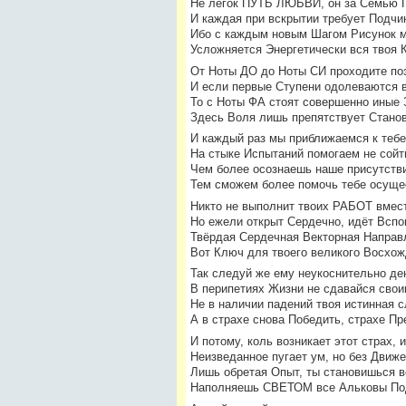
Не лёгок ПУТЬ ЛЮБВИ, он за Семью 
И каждая при вскрытии требует Подчи
Ибо с каждым новым Шагом Рисунок м
Усложняется Энергетически вся твоя 
От Ноты ДО до Ноты СИ проходите по
И если первые Ступени одолеваются 
То с Ноты ФА стоят совершенно иные 
Здесь Воля лишь препятствует Стано
И каждый раз мы приближаемся к теб
На стыке Испытаний помогаем не сойт
Чем более осознаешь наше присутств
Тем сможем более помочь тебе осуще
Никто не выполнит твоих РАБОТ вмест
Но ежели открыт Сердечно, идёт Вспо
Твёрдая Сердечная Векторная Направл
Вот Ключ для твоего великого Восхож
Так следуй же ему неукоснительно ден
В перипетиях Жизни не сдавайся сво
Не в наличии падений твоя истинная с
А в страхе снова Победить, страхе Пр
И потому, коль возникает этот страх, 
Неизведанное пугает ум, но без Движе
Лишь обретая Опыт, ты становишься в
Наполняешь СВЕТОМ все Альковы По