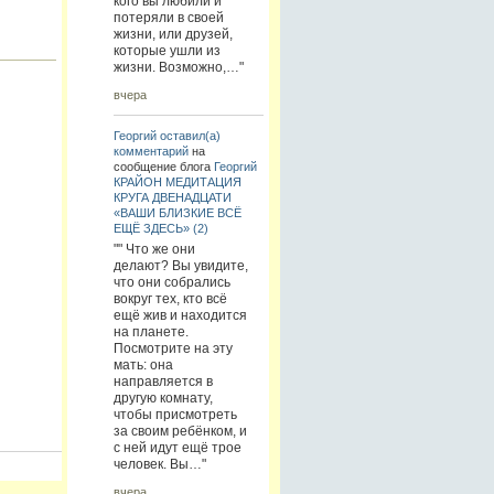
кого вы любили и
потеряли в своей
жизни, или друзей,
которые ушли из
жизни. Возможно,…"
вчера
Георгий
оставил(а)
комментарий
на
сообщение блога
Георгий
КРАЙОН МЕДИТАЦИЯ
КРУГА ДВЕНАДЦАТИ
«ВАШИ БЛИЗКИЕ ВСЁ
ЕЩЁ ЗДЕСЬ» (2)
"" Что же они
делают? Вы увидите,
что они собрались
вокруг тех, кто всё
ещё жив и находится
на планете.
Посмотрите на эту
мать: она
направляется в
другую комнату,
чтобы присмотреть
за своим ребёнком, и
с ней идут ещё трое
человек. Вы…"
вчера