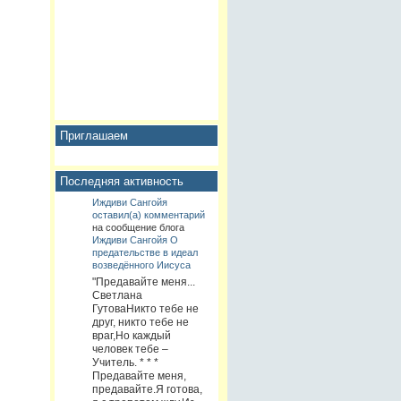
Приглашаем
Последняя активность
Иждиви Сангойя
оставил(а) комментарий
на сообщение блога
Иждиви Сангойя
О
предательстве в идеал
возведённого Иисуса
"Предавайте меня...
Светлана
ГутоваНикто тебе не
друг, никто тебе не
враг,Но каждый
человек тебе –
Учитель. * * *
Предавайте меня,
предавайте.Я готова,