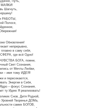
удачно, Путь,
м МАЯКИ!
вь Шагнуть,
Вершину!
дя РАБОТЫ,
ой Полосе,
ойденное,
Обережная!
оке Обновления!
екает непрерывно,
 плавно в саму себя,
 СФЕРА, где всё Одно!
ЧУВСТВА БОГА, помни,
ечный Свет Сознания,
дились от Мечты Любви,
нки – имя тому ИДЕЯ!
и и пересекаются,
вать Энергии в Себя,
Ядро – фокус Сознания,
ет ту Идею Я реализовать!
еликих Снов, Дитя Родной,
и Уровней Творенья ДОМа,
альности самих БОГОВ,