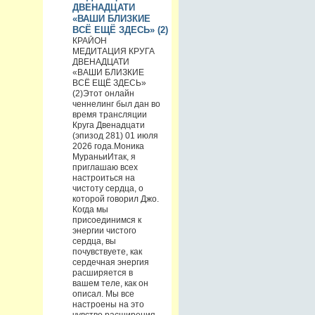
ДВЕНАДЦАТИ
«ВАШИ БЛИЗКИЕ
ВСЁ ЕЩЁ ЗДЕСЬ» (2)
КРАЙОН
МЕДИТАЦИЯ КРУГА
ДВЕНАДЦАТИ
«ВАШИ БЛИЗКИЕ
ВСЁ ЕЩЁ ЗДЕСЬ»
(2)Этот онлайн
ченнелинг был дан во
время трансляции
Круга Двенадцати
(эпизод 281) 01 июля
2026 года.Моника
МураньиИтак, я
приглашаю всех
настроиться на
чистоту сердца, о
которой говорил Джо.
Когда мы
присоединимся к
энергии чистого
сердца, вы
почувствуете, как
сердечная энергия
расширяется в
вашем теле, как он
описал. Мы все
настроены на это
чувство расширения,