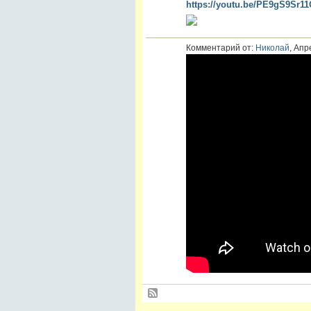
https://youtu.be/PE9gS9Sr
Комментарий от:
Николай
, Апр