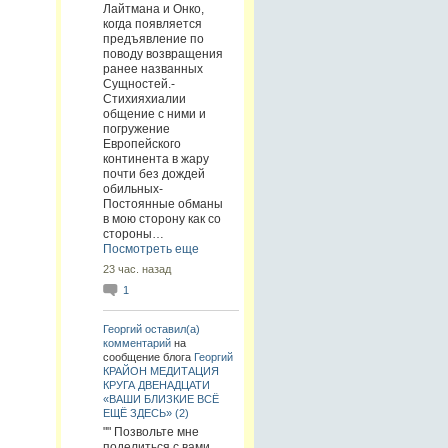
Лайтмана и Онко,
когда появляется
предъявление по
поводу возвращения
ранее названных
Сущностей.-
Стихияхиалии
общение с ними и
погружение
Европейского
континента в жару
почти без дождей
обильных-
Постоянные обманы
в мою сторону как со
стороны…
Посмотреть еще
23 час. назад
1
Георгий
оставил(а)
комментарий
на
сообщение блога
Георгий
КРАЙОН МЕДИТАЦИЯ
КРУГА ДВЕНАДЦАТИ
«ВАШИ БЛИЗКИЕ ВСЁ
ЕЩЁ ЗДЕСЬ» (2)
"" Позвольте мне
поделиться с вами