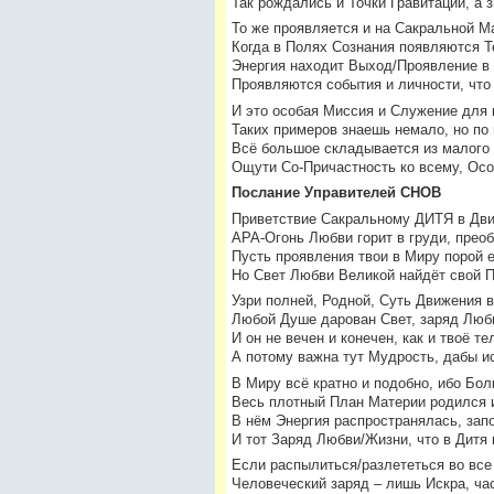
Так рождались и Точки Гравитации, а з
То же проявляется и на Сакральной Ма
Когда в Полях Сознания появляются Т
Энергия находит Выход/Проявление в
Проявляются события и личности, что
И это особая Миссия и Служение для в
Таких примеров знаешь немало, но по 
Всё большое складывается из малого
Ощути Со-Причастность ко всему, Ос
Послание Управителей СНОВ
Приветствие Сакральному ДИТЯ в Дв
АРА-Огонь Любви горит в груди, прео
Пусть проявления твои в Миру порой 
Но Свет Любви Великой найдёт свой П
Узри полней, Родной, Суть Движения в
Любой Душе дарован Свет, заряд Люб
И он не вечен и конечен, как и твоё те
А потому важна тут Мудрость, дабы ис
В Миру всё кратно и подобно, ибо Бо
Весь плотный План Материи родился 
В нём Энергия распространялась, зап
И тот Заряд Любви/Жизни, что в Дитя г
Если распылиться/разлететься во все
Человеческий заряд – лишь Искра, час