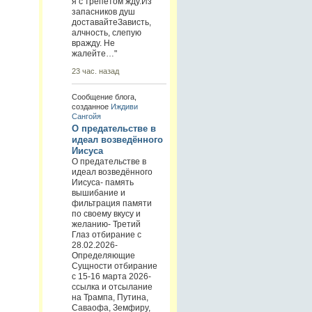
я с трепетом жду.Из
запасников душ
доставайтеЗависть,
алчность, слепую
вражду. Не
жалейте…"
23 час. назад
Сообщение блога,
созданное
Иждиви
Сангойя
О предательстве в
идеал возведённого
Иисуса
О предательстве в
идеал возведённого
Иисуса- память
вышибание и
фильтрация памяти
по своему вкусу и
желанию- Третий
Глаз отбирание с
28.02.2026-
Определяющие
Сущности отбирание
с 15-16 марта 2026-
ссылка и отсылание
на Трампа, Путина,
Саваофа, Земфиру,