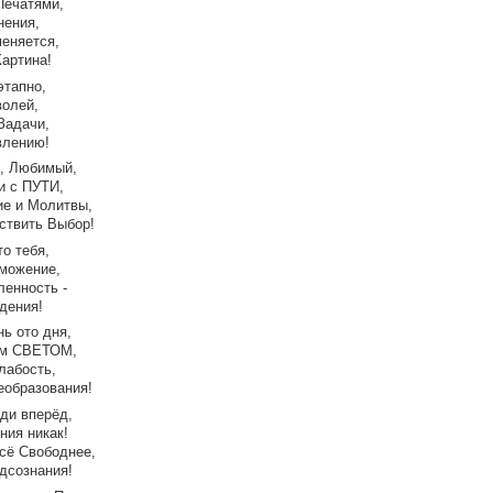
Печатями,
нения,
еняется,
Картина!
этапно,
волей,
Задачи,
влению!
е, Любимый,
и с ПУТИ,
ие и Молитвы,
ствить Выбор!
о тебя,
можение,
енность -
дения!
ь ото дня,
им СВЕТОМ,
лабость,
еобразования!
иди вперёд,
ния никак!
сё Свободнее,
дсознания!