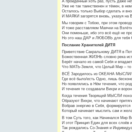
А пройденный хоть раз, пусть даже не
Уже не так таинственен и тёмен, в не
Осталось только Выбор сделать и вно
И МАЯКИ загорятся вновь, указуя на 
Мы говорим с Тобою, при этом прово
И тоже расставляем Маячки на Взлётн
Они поменьше, ибо это всё ещё не пр
Но это наш ДАР и ЛЮБОВЬ для тебя 
Послание Хранителей ДИТЯ
Приветствие Сакральному ДИТЯ в Пот
Божественная ЖИЗНЬ словно река ист
Берёт начало из самой Себя и впадает
Что МАТЬ-Земля, что Целый Мир – то
ВСЁ Зародилось из ОКЕАНА МЫСЛИ/
Где всё было/есть Одно, лишь бескон
Но появлялись в Нём течения, что ро
И течения те создавали Вихри и воро
Когда течения Творящей МЫСЛИ похож
Образуют Вихри, что начинают притяги
Вобрав энергию в Себя, формируется 
Который начинает мыслить сам и жела
В том Суть того, как Начинался Мир В
И этот Принцип Един для всех слоёв 
Так рождались Со-Знания и Индивиду