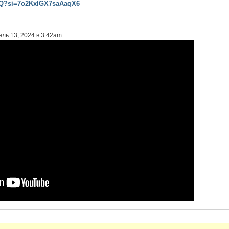
11Q?si=7o2KxlGX7saAaqX6
ель 13, 2024 в 3:42am