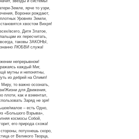
начит, звёзды и системы!
тери-Земле, ярче то узри,
ечения, Воронки рождают,
 плотных Уровнях Земли,
 становятся хвостом Вихря!
сех/всего, Дитя Златое,
пальцам их пересчитать,
 всегда, таковы ЗАКОНЫ,
ознанно ЛЮБВИ служа!
ижении непрерывном!
бражаясь каждый Миг,
ещё мутны и непонятны,
уть из дебрей на Олимп!
 Миру, то важно осознать,
ви/Жизни для Движения,
ло плоти, как и вэментал,
пользовать Заряд не зря!
льшое/малое – есть Одно,
из «Большого Взрыва»,
олняя космосы Собой,
орит, его природа схожа!
 стороны, потухнешь скоро,
тица от Великого Творца,