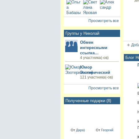
До
Просмотреть все
Группы у Николай
Обмен
Доб
интересными
ссылка…
Блог Н
4 участника(-ов)
Юмор
Эзотерический
121 участника(-ов)
Просмотреть все
Полученные подарки (8)
От
Дара)
От
Георгий