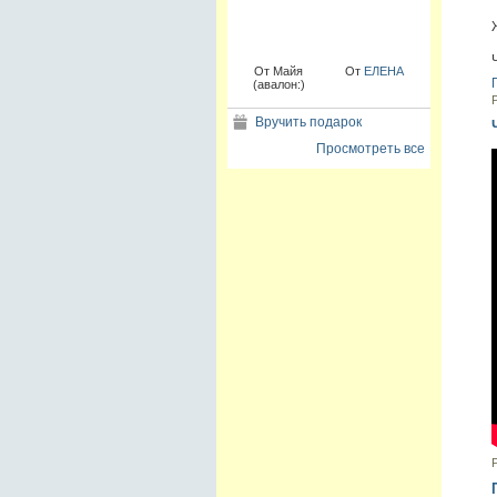
От Майя
От
ЕЛЕНА
(авалон:)
Вручить подарок
Просмотреть все