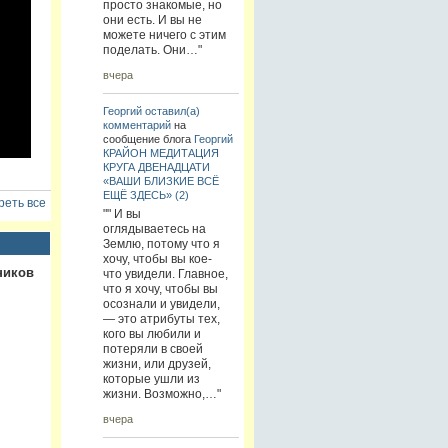
просто знакомые, но
они есть. И вы не
можете ничего с этим
поделать. Они…"
вчера
Георгий
оставил(а)
комментарий
на
сообщение блога
Георгий
КРАЙОН МЕДИТАЦИЯ
КРУГА ДВЕНАДЦАТИ
«ВАШИ БЛИЗКИЕ ВСЁ
ЕЩЁ ЗДЕСЬ» (2)
еть все
"" И вы
оглядываетесь на
Землю, потому что я
хочу, чтобы вы кое-
ников
что увидели. Главное,
что я хочу, чтобы вы
осознали и увидели,
— это атрибуты тех,
кого вы любили и
потеряли в своей
жизни, или друзей,
которые ушли из
жизни. Возможно,…"
вчера