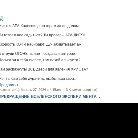
Мчится АРА-Колесница по горам да по долам,
Ты готов в нее садиться? Ты проверь, АРА-ДИТЯ!
Скорость КОНИ набирают, Дух захватывает аж,
А в груди ОГОНЬ пылает, создавая антураж!
Посмотри в себя скорее, там покой аль суета?
Там распахнуты ВСЕ двери для явления ХРИСТА?
Мог ты сам себя дурачить, якобы ища свой…
Продолжить
Разместил(а) Апрель 27, 2024 в 4:15am —
3 Комментария(-ев)
ПРЕКРАЩЕНИЕ ВСЕЛЕНСКОГО ЭКСПЕРИ МЕНТА. .