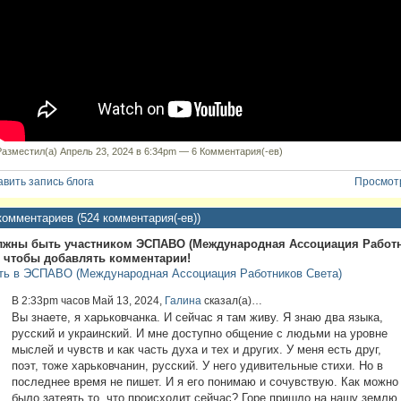
Разместил(а) Апрель 23, 2024 в 6:34pm —
6 Комментария(-ев)
вить запись блога
Просмотр
комментариев (524 комментария(-ев))
лжны быть участником ЭСПАВО (Международная Ассоциация Работ
, чтобы добавлять комментарии!
ть в ЭСПАВО (Международная Ассоциация Работников Света)
В 2:33pm часов Май 13, 2024,
Галина
сказал(а)…
Вы знаете, я харьковчанка. И сейчас я там живу. Я знаю два языка,
русский и украинский. И мне доступно общение с людьми на уровне
мыслей и чувств и как часть духа и тех и других. У меня есть друг,
поэт, тоже харьковчанин, русский. У него удивительные стихи. Но в
последнее время не пишет. И я его понимаю и сочувствую. Как можно
было затеять то, что происходит сейчас? Горе пришло на нашу землю.