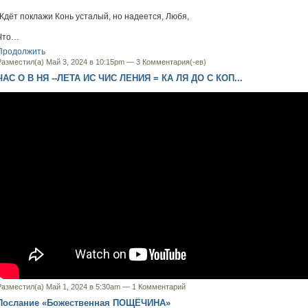
Ждёт поклажи Конь усталый, но надеется, Любя,
Что…
Продолжить
Разместил(а) Май 3, 2024 в 10:15pm —
3 Комментария(-ев)
ЧАС О В НЯ --ЛЕТА ИС ЧИС ЛЕНИЯ = КА ЛЯ ДО С КОП...
Разместил(а) Май 1, 2024 в 5:30am —
1 Комментарий
Послание «Божественная ПОЩЁЧИНА»