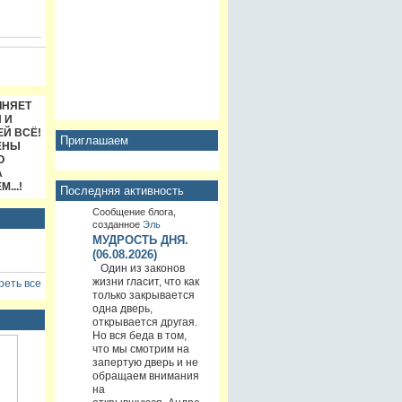
ЛНЯЕТ
 И
ЕЙ ВСЁ!
Приглашаем
РЕНЫ
О
А
...!
Последняя активность
Сообщение блога,
созданное
Эль
МУДРОСТЬ ДНЯ.
(06.08.2026)
Один из законов
жизни гласит, что как
еть все
только закрывается
одна дверь,
открывается другая.
Но вся беда в том,
что мы смотрим на
запертую дверь и не
обращаем внимания
на