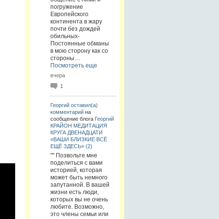
погружение
Европейского
континента в жару
почти без дождей
обильных-
Постоянные обманы
в мою сторону как со
стороны…
Посмотреть еще
вчера
1
Георгий
оставил(а)
комментарий
на
сообщение блога
Георгий
КРАЙОН МЕДИТАЦИЯ
КРУГА ДВЕНАДЦАТИ
«ВАШИ БЛИЗКИЕ ВСЁ
ЕЩЁ ЗДЕСЬ» (2)
"" Позвольте мне
поделиться с вами
историей, которая
может быть немного
запутанной. В вашей
жизни есть люди,
которых вы не очень
любите. Возможно,
это члены семьи или