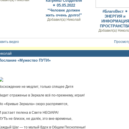
бавил(а)
Николай
Катрены Создателя
✴ 05.05.2022
“Человек должен
#БлагоВест ✴
жить очень долго!”
ЭНЕРГИЯ и
Добавил(а)
Николай
ИНФОРМАЦИЯ
ПРОСТРАНСТВ
Добавил(а)
Никол
авить видео
Просмотр
иколай
Послание «Мужество ПУТИ»
Восхождение не медлит, только спящее Дитя
Видит отраженье в Зеркале всё по-прежнему, играя!
Но «Кривые Зеркала» скоро распрямятся,
И растает пелена в Свете НЕО/АРА!
ПУТЬ не близок, не далёк, это вне-временье,
Каждый Шаг — то малый Вдох в Общем Песнопеньи!