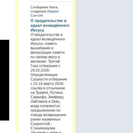
Сообщение блога,
созданное
Иждиви
Сангойя
О предательстве в
идеал возведённого
Иисуса
О предательстве в
идеал возведённого
Иисуса- память
вышибание и
фильтрация памяти
по своему вкусу и
желанию- Третий
Глаз отбирание с
28.02.2026-
Определяющие
Сущности отбирание
с 15-16 марта 2026-
ссылка и отсылание
на Трампа, Путина,
Саваофа, Земфиру,
Лайтмана и Онко,
когда появляется
предъявление по
поводу возвращения
ранее названных
Сущностей.-
Стихияхиалии
общение с ними и