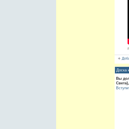
Доба
Доска 
Вы до
Света)
Вступи