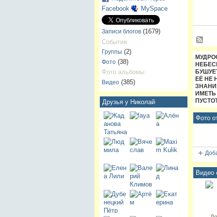
Facebook
MySpace
(1679)
Записи блогов
События
(2)
Группы
МУДРОС
(38)
Фото
НЕБЕСН
Фото альбомы
БУШУЕТ
ЕЁ НЕ 
(385)
Видео
ЗНАНИЯ
ИМЕТЬ 
ПУСТОТ
Друзья у Николай
Фото о
Доб
Видео 