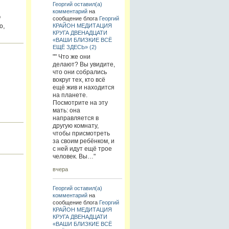
Георгий
оставил(а)
комментарий
на
о
сообщение блога
Георгий
ю,
КРАЙОН МЕДИТАЦИЯ
КРУГА ДВЕНАДЦАТИ
«ВАШИ БЛИЗКИЕ ВСЁ
ЕЩЁ ЗДЕСЬ» (2)
"" Что же они
делают? Вы увидите,
что они собрались
вокруг тех, кто всё
ещё жив и находится
на планете.
Посмотрите на эту
мать: она
направляется в
другую комнату,
чтобы присмотреть
за своим ребёнком, и
с ней идут ещё трое
человек. Вы…"
вчера
Георгий
оставил(а)
комментарий
на
сообщение блога
Георгий
КРАЙОН МЕДИТАЦИЯ
КРУГА ДВЕНАДЦАТИ
«ВАШИ БЛИЗКИЕ ВСЁ