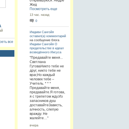
открывшуюся. Андре
Жид
Посмотреть еще
13 час. назад
0
А
ай
Иждиви Сангойя
оставил(а) комментарий
на сообщение блога
еть все
Иждиви Сангойя
О
предательстве в идеал
возведённого Иисуса
"Предавайте меня...
Светлана
ГутоваНикто тебе не
друг, никто тебе не
враг,Но каждый
человек тебе –
Учитель. * * *
Предавайте меня,
предавайте.Я готова,
я с трепетом жду.Из
запасников душ
доставайтеЗависть,
алчность, слепую
вражду. Не
жалейте…"
вчера