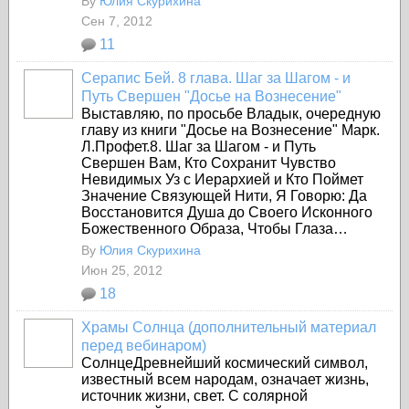
By
Юлия Скурихина
Сен 7, 2012
11
Серапис Бей. 8 глава. Шаг за Шагом - и
Путь Свершен "Досье на Вознесение"
Выставляю, по просьбе Владык, очередную
главу из книги "Досье на Вознесение" Марк.
Л.Профет.8. Шаг за Шагом - и Путь
Свершен Вам, Кто Сохранит Чувство
Невидимых Уз с Иерархией и Кто Поймет
Значение Связующей Нити, Я Говорю: Да
Восстановится Душа до Своего Исконного
Божественного Образа, Чтобы Глаза…
By
Юлия Скурихина
Июн 25, 2012
18
Храмы Солнца (дополнительный материал
перед вебинаром)
СолнцеДревнейший космический символ,
известный всем народам, означает жизнь,
источник жизни,
свет. С солярной