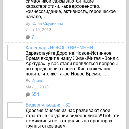
символикой связываются такие
характеристики, как верховенство,
жизнесозидание, активность, героическое
начало,…
By
Юлия Скурихина
Июн 19, 2012
7
Календарь НОВОГО ВРЕМЕНИ.
Здравствуйте Дорогие!Новое-Истинное
Время входит в нашу Жизнь!Читая «Зонд с
Арктура», у вас стали появляться вопросы
по определению своего Кина и желание
понять, что-же такое Новое Время.
…
By
Ирина
Май 1, 2013
654
Видеопульсация - 32
Дорогие!Многие из нас развивают свои
таланты в создании видеороликов!Чтоб эти
жемчужины не затерялись на просторах
группы открываем