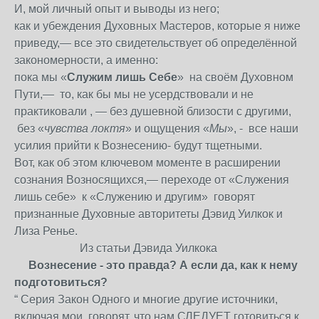
И, мой личный опыт и выводы из него;
как и убеждения Духовных Мастеров, которые я ниже
приведу,— все это свидетельствует об определённой
закономерности, а именно:
пока мы «
Служим лишь Себе
» на своём Духовном
Пути,— то, как бы мы не усердствовали и не
практиковали , — без душевной близости с другими,
без «
чувства локтя
» и ощущения «
Мы
», - все наши
усилия прийти к Вознесению- будут тщетными.
Вот, как об этом ключевом моменте в расширении
сознания Возносящихся,— переходе от «Служения
лишь себе» к «Служению и другим» говорят
признанные Духовные авторитеты Дэвид Уилкок и
Лиза Ренье.
Из статьи Дэвида Уилкока
Вознесение - это правда? А если да, как к нему
подготовиться?
“ Серия Закон Одного и многие другие источники,
включая мои, говорят, что нам СЛЕДУЕТ готовиться к