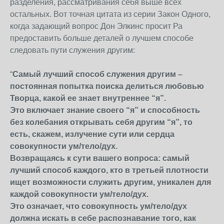
разделения, рассматривания себя выше всех
остальных. Вот точная цитата из серии Закон Одного,
когда задающий вопрос Дон Элкинс просит Ра
предоставить больше деталей о лучшем способе
следовать пути служения другим:
“
Самый лучший способ служения другим –
постоянная попытка поиска делиться любовью
Творца, какой ее знает внутреннее “я”.
Это включает знание своего “я” и способность
без колебания открывать себя другим “я”, то
есть, скажем, излучение сути или сердца
совокупности ум/тело/дух.
Возвращаясь к сути вашего вопроса: самый
лучший способ каждого, кто в третьей плотности
ищет возможности служить другим, уникален для
каждой совокупности ум/тело/дух.
Это означает, что совокупность ум/тело/дух
должна искать в себе распознавание того, как