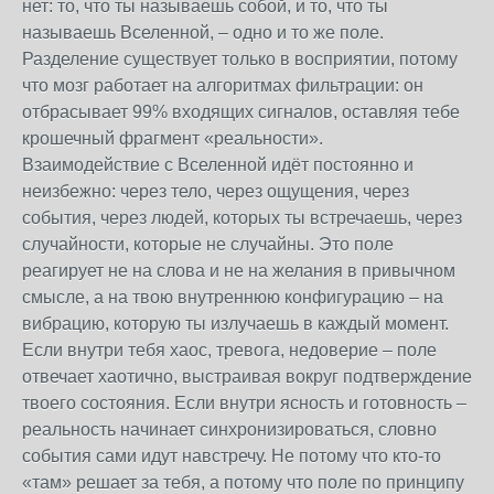
нет: то, что ты называешь собой, и то, что ты
называешь Вселенной, – одно и то же поле.
Разделение существует только в восприятии, потому
что мозг работает на алгоритмах фильтрации: он
отбрасывает 99% входящих сигналов, оставляя тебе
крошечный фрагмент «реальности».
Взаимодействие с Вселенной идёт постоянно и
неизбежно: через тело, через ощущения, через
события, через людей, которых ты встречаешь, через
случайности, которые не случайны. Это поле
реагирует не на слова и не на желания в привычном
смысле, а на твою внутреннюю конфигурацию – на
вибрацию, которую ты излучаешь в каждый момент.
Если внутри тебя хаос, тревога, недоверие – поле
отвечает хаотично, выстраивая вокруг подтверждение
твоего состояния. Если внутри ясность и готовность –
реальность начинает синхронизироваться, словно
события сами идут навстречу. Не потому что кто-то
«там» решает за тебя, а потому что поле по принципу