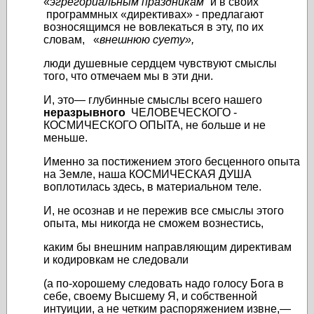
«
эгрегориальным праздникам
” и в своих
программных «директивах» - предлагают
возносящимся не вовлекаться в эту, по их
словам, «
внешнюю суету»,
люди душевные сердцем чувствуют смыслы
того, что отмечаем мы в эти дни.
И, это— глубинные смыслы всего нашего
неразрывного
ЧЕЛОВЕЧЕСКОГО -
КОСМИЧЕСКОГО ОПЫТА, не больше и не
меньше.
Именно за постижением этого бесценного опыта
на Земле, наша КОСМИЧЕСКАЯ ДУША
воплотилась здесь, в материальном теле.
И, не осознав и не пережив все смыслы этого
опыта, мы никогда не сможем вознестись,
каким бы внешним направляющим директивам
и кодировкам не следовали
(а по-хорошему следовать надо голосу Бога в
себе, своему Высшему Я, и собственной
интуиции, а не четким распоряжением извне,—