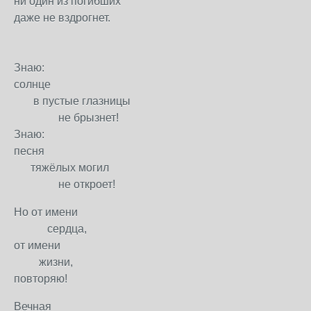
ни один из погибших
даже не вздрогнет.
Знаю:
солнце
в пустые глазницы
не брызнет!
Знаю:
песня
тяжёлых могил
не откроет!
Но от имени
сердца,
от имени
жизни,
повторяю!
Вечная