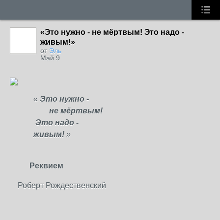
«Это нужно - не мёртвым! Это надо -
живым!»
от
Эль
Май 9
«
Это нужно -
не мёртвым!
Это надо -
живым!
»
Реквием
Роберт Рождественский