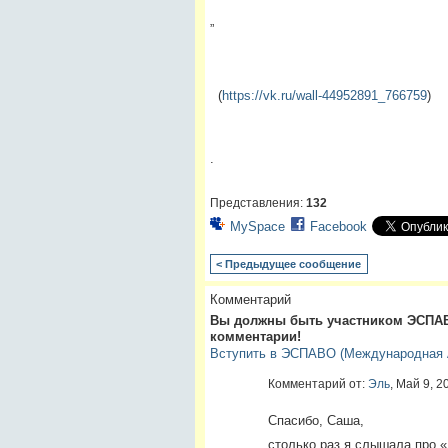
”
(
https://vk.ru/wall-44952891_766759
)
.
Представления:
132
MySpace
Facebook
< Предыдущее сообщение
Комментарий
Вы должны быть участником ЭСПАВ
комментарии!
Вступить в ЭСПАВО (Международная А
Комментарий от:
Эль
, Май 9, 2
Спасибо, Саша,
столько раз я слышала про «