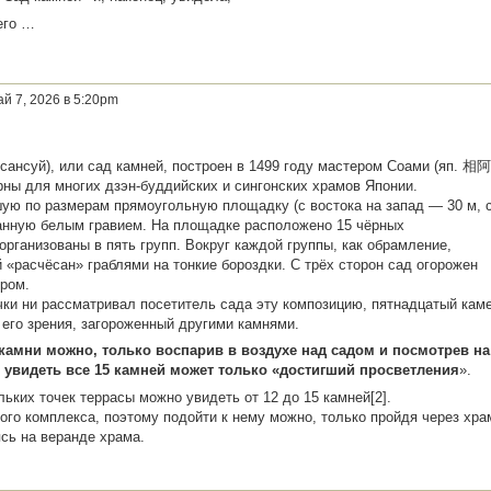
сего …
ай 7, 2026 в 5:20pm
ансуй), или сад камней, построен в 1499 году мастером Соами (яп. 相阿
ны для многих дзэн-буддийских и сингонских храмов Японии.
ую по размерам прямоугольную площадку (с востока на запад — 30 м, 
панную белым гравием. На площадке расположено 15 чёрных
организованы в пять групп. Вокруг каждой группы, как обрамление,
 «расчёсан» граблями на тонкие бороздки. С трёх сторон сад огорожен
ром.
очки ни рассматривал посетитель сада эту композицию, пятнадцатый кам
 его зрения, загороженный другими камнями.
амни можно, только воспарив в воздухе над садом и посмотрев на
о увидеть все 15 камней может только «достигший просветления
».
льких точек террасы можно увидеть от 12 до 15 камней[2].
го комплекса, поэтому подойти к нему можно, только пройдя через хра
сь на веранде храма.