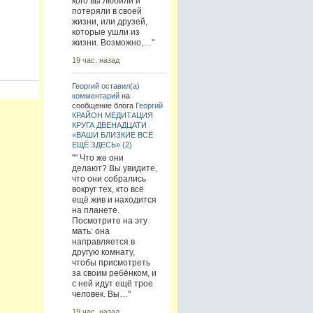
кого вы любили и
потеряли в своей
жизни, или друзей,
которые ушли из
жизни. Возможно,…"
19 час. назад
Георгий
оставил(а)
комментарий
на
сообщение блога
Георгий
КРАЙОН МЕДИТАЦИЯ
КРУГА ДВЕНАДЦАТИ
«ВАШИ БЛИЗКИЕ ВСЁ
ЕЩЁ ЗДЕСЬ» (2)
"" Что же они
делают? Вы увидите,
что они собрались
вокруг тех, кто всё
ещё жив и находится
на планете.
Посмотрите на эту
мать: она
направляется в
другую комнату,
чтобы присмотреть
за своим ребёнком, и
с ней идут ещё трое
человек. Вы…"
19 час. назад