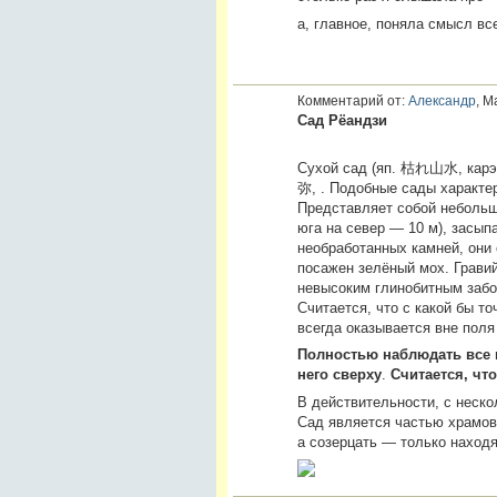
а, главное, поняла смысл в
Комментарий от:
Александр
, М
Сад Рёандзи
Сухой сад (яп. 枯れ山水, карэс
弥, . Подобные сады характер
Представляет собой небольш
юга на север — 10 м), засы
необработанных камней, они 
посажен зелёный мох. Гравий
невысоким глинобитным забо
Считается, что с какой бы т
всегда оказывается вне поля
Полностью наблюдать все к
него сверху
.
Считается, чт
В действительности, с неско
Сад является частью храмово
а созерцать — только находя