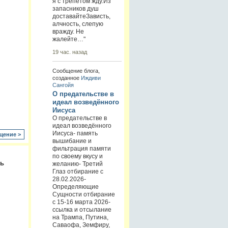
я с трепетом жду.Из
запасников душ
доставайтеЗависть,
алчность, слепую
вражду. Не
жалейте…"
19 час. назад
Сообщение блога,
созданное
Иждиви
Сангойя
О предательстве в
идеал возведённого
Иисуса
О предательстве в
идеал возведённого
Иисуса- память
щение >
вышибание и
фильтрация памяти
по своему вкусу и
ть
желанию- Третий
Глаз отбирание с
28.02.2026-
Определяющие
Сущности отбирание
с 15-16 марта 2026-
ссылка и отсылание
на Трампа, Путина,
Саваофа, Земфиру,