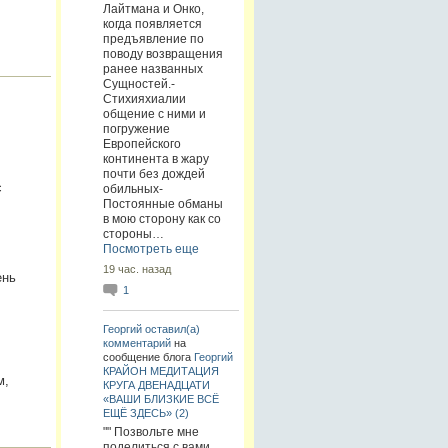
Лайтмана и Онко,
когда появляется
предъявление по
поводу возвращения
ранее названных
Сущностей.-
Стихияхиалии
общение с ними и
погружение
Европейского
континента в жару
почти без дождей
с
обильных-
Постоянные обманы
в мою сторону как со
стороны…
Посмотреть еще
19 час. назад
ень
1
Георгий
оставил(а)
комментарий
на
сообщение блога
Георгий
КРАЙОН МЕДИТАЦИЯ
м,
КРУГА ДВЕНАДЦАТИ
«ВАШИ БЛИЗКИЕ ВСЁ
ЕЩЁ ЗДЕСЬ» (2)
"" Позвольте мне
поделиться с вами