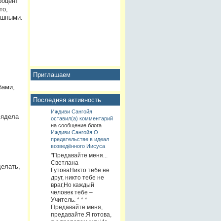
роцент
то,
ешными.
Приглашаем
бами,
Последняя активность
Иждиви Сангойя
лядела
оставил(а) комментарий
на сообщение блога
Иждиви Сангойя
О
предательстве в идеал
возведённого Иисуса
"Предавайте меня...
Светлана
делать,
ГутоваНикто тебе не
друг, никто тебе не
враг,Но каждый
человек тебе –
Учитель. * * *
Предавайте меня,
предавайте.Я готова,