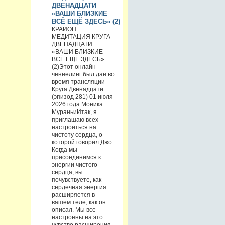
ДВЕНАДЦАТИ
«ВАШИ БЛИЗКИЕ
ВСЁ ЕЩЁ ЗДЕСЬ» (2)
КРАЙОН
МЕДИТАЦИЯ КРУГА
ДВЕНАДЦАТИ
«ВАШИ БЛИЗКИЕ
ВСЁ ЕЩЁ ЗДЕСЬ»
(2)Этот онлайн
ченнелинг был дан во
время трансляции
Круга Двенадцати
(эпизод 281) 01 июля
2026 года.Моника
МураньиИтак, я
приглашаю всех
настроиться на
чистоту сердца, о
которой говорил Джо.
Когда мы
присоединимся к
энергии чистого
сердца, вы
почувствуете, как
сердечная энергия
расширяется в
вашем теле, как он
описал. Мы все
настроены на это
чувство расширения,