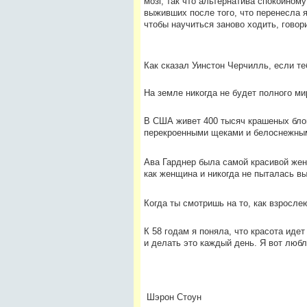
мозг, так что альтернатива спокойном
выживших после того, что перенесла я,
чтобы научиться заново ходить, гово
Как сказал Уинстон Черчилль, если те
На земле никогда не будет полного ми
В США живет 400 тысяч крашеных блон
перекроенными щеками и белоснежным
Ава Гарднер была самой красивой жен
как женщина и никогда не пыталась вы
Когда ты смотришь на то, как взросле
К 58 годам я поняла, что красота идет
и делать это каждый день. Я вот люб
Шэрон Стоун