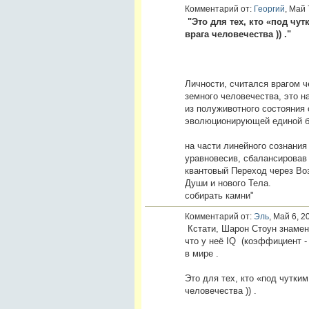
Комментарий от:
Георгий
, Май 
"
Это для тех, кто «под чу
врага человечества )) ."
Не читал ещё ни одн
Личности, считался врагом 
земного человечества, это н
из полуживотного состояния 
эволюциониру
Но только трансфо
на части линейного сознани
уравновесив, сбалансировав
квантовый Переход через Во
Души и нового Тела
собирать камни"
Комментарий от:
Эль
, Май 6, 2
Кстати, Шарон Стоун знамен
что у неё IQ (коэффициент -
в мире .
Это для тех, кто «под чутки
человечества )) .