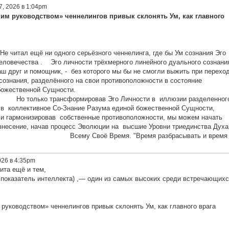
7, 2026 в 1:04pm
тким руководством» ченнелингов привык склонять Ум, как главного
ого серьёзного ченнелинга, где бы Ум сознания Эго
человечества . Эго личности трёхмерного линейного дуального сознани
аш друг и помощник, - без которого мы бы не смогли выжить при перехо
сознания, разделённого на свои противоположности в состояние
ющей единой божественной Сущност
рмировав Эго Личности в иллюзии разделенног
я в коллективное Со-Знание Разума единой божественной Сущности,
 и гармонизировав собственные противоположности, мы можем начать
знесение, начав процесс Эволюции на высшие Уровни триединства Духа
. Всему Своё Время. "Время разбрасывать и время
026 в 4:35pm
ита ещё и тем,
 показатель интеллекта) ,— один из самых высоких среди встречающихс
м руководством» ченнелингов привык склонять Ум, как главного врага