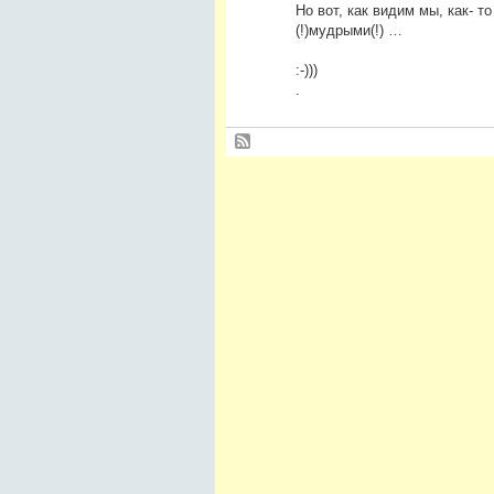
Но вот, как видим мы, как- 
(!)мудрыми(!) …
:-)))
.