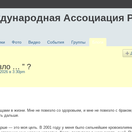
дународная Ассоциация 
ики
Фото
Видео
События
Группы
Блоги
зло … ” ?
 2026 в 3:30pm
ами в жизни. Мне не повезло со здоровьем, и мне не повезло с браком,
ть дальше.
арше — это моя цель. В 2001 году у меня было сильнейшее кровоизлиян