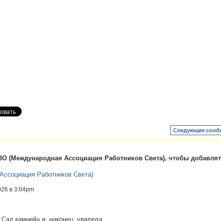
Следующее сооб
О (Международная Ассоциация Работников Света), чтобы добавля
ссоциация Работников Света)
026 в 3:04pm
 Сад камней» и, наконец, увидела,