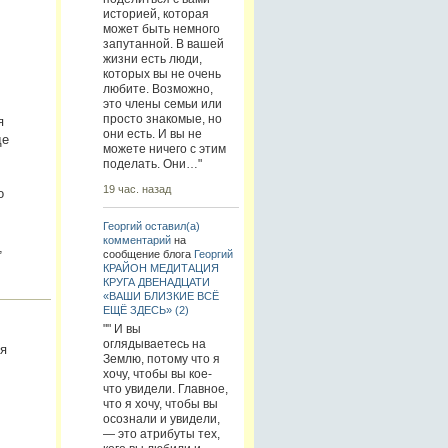
историей, которая
может быть немного
запутанной. В вашей
жизни есть люди,
которых вы не очень
любите. Возможно,
это члены семьи или
просто знакомые, но
я
они есть. И вы не
де
можете ничего с этим
поделать. Они…"
и.
19 час. назад
о
Георгий
оставил(а)
комментарий
на
,
сообщение блога
Георгий
КРАЙОН МЕДИТАЦИЯ
КРУГА ДВЕНАДЦАТИ
«ВАШИ БЛИЗКИЕ ВСЁ
ЕЩЁ ЗДЕСЬ» (2)
"" И вы
оглядываетесь на
я
Землю, потому что я
хочу, чтобы вы кое-
что увидели. Главное,
что я хочу, чтобы вы
осознали и увидели,
— это атрибуты тех,