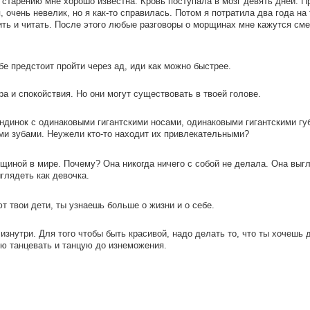
у старению мне хорошо известна. Кровь поступала в мозг девять дней. П
 очень невелик, но я как-то справилась. Потом я потратила два года на 
рить и читать. После этого любые разговоры о морщинах мне кажутся см
бе предстоит пройти через ад, иди как можно быстрее.
ра и спокойствия. Но они могут существовать в твоей голове.
динок с одинаковыми гигантскими носами, одинаковыми гигантскими гу
и зубами. Неужели кто-то находит их привлекательными?
щиной в мире. Почему? Она никогда ничего с собой не делала. Она выг
глядеть как девочка.
ют твои дети, ты узнаешь больше о жизни и о себе.
 изнутри. Для того чтобы быть красивой, надо делать то, что ты хочешь 
лю танцевать и танцую до изнеможения.