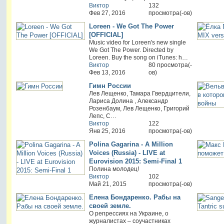
Виктор
132
Фев 27, 2016
просмотра(-ов)
Loreen - We Got The Power
[OFFICIAL]
Music video for Loreen's new single
We Got The Power. Directed by
Loreen. Buy the song on iTunes: h…
Виктор
80 просмотра(-
Фев 13, 2016
ов)
Гимн России
Лев Лещенко, Тамара Гвердцители,
Лариса Долина , Александр
Розенбаум, Лев Лещенко, Григорий
Лепс, С…
Виктор
122
Янв 25, 2016
просмотра(-ов)
Polina Gagarina - A Million
Voices (Russia) - LIVE at
Eurovision 2015: Semi-Final 1
Полина молодец!
Виктор
102
Май 21, 2015
просмотра(-ов)
Елена Бондаренко. Рабы на
своей земле.
О репрессиях на Украине, о
журналистах – соучастниках