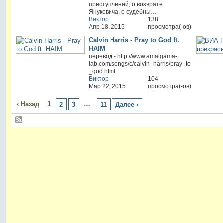
преступлений, о возврате
Януковича, о судебны…
Виктор
138
Апр 18, 2015
просмотра(-ов)
Calvin Harris - Pray to God ft.
HAIM
перевод - http://www.amalgama-
lab.com/songs/c/calvin_harris/pray_to
_god.html
Виктор
104
Мар 22, 2015
просмотра(-ов)
‹ Назад
1
…
2
3
11
Далее ›