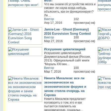
мозг!
Что мы знаем об устройстве мозга и
сможет ли наука когда‑нибудь
объяснить, как он функционирует?
Ли…
Виктор
102
Апр 17, 2016
просмотра(-ов)
Jamie-Lee - Ghost (Germany)
2016 Eurovision Song Contest
Виктор
100
Мар 27, 2016
просмотра(-ов)
Искушение цивилизацией
Искушение цивилизацией.
Документальный фильм (Россия,
2013). Официальный сайт книги
"Мораль XXI век…
Виктор
100
Мар 7, 2016
просмотра(-ов)
Никита Михалков: все ли
экономическое на
экономическом форуме и
зачем стояла очередь на
Серова
Никита Михалков предлагает
поговорить о том, кто и как
пытается повлиять на
экономическую, социальн…