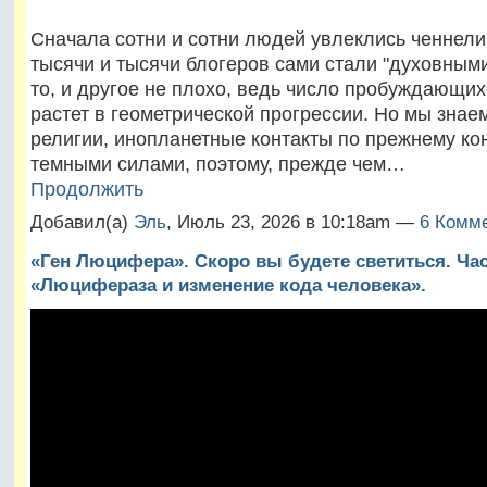
Сначала сотни и сотни людей увлеклись ченнели
тысячи и тысячи блогеров сами стали "духовными
то, и другое не плохо, ведь число пробуждающи
растет в геометрической прогрессии. Но мы знаем
религии, инопланетные контакты по прежнему к
темными силами, поэтому, прежде чем…
Продолжить
Добавил(а)
Эль
, Июль 23, 2026 в 10:18am —
6 Комме
«Ген Люцифера». Скоро вы будете светиться. Ча
«Люцифераза и изменение кода человека».