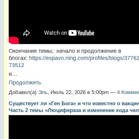
Окончание темы; начало и продолжение в
блогах:
https://espavo.ning.com/profiles/blogs/3776
73512
и…
Продолжить
Добавил(а)
Эль
, Июль 22, 2026 в 5:00pm —
4 Коммен
Существует ли «Ген Бога» и что известно о вакци
Часть 2 темы «Люцифераза и изменение кода чел