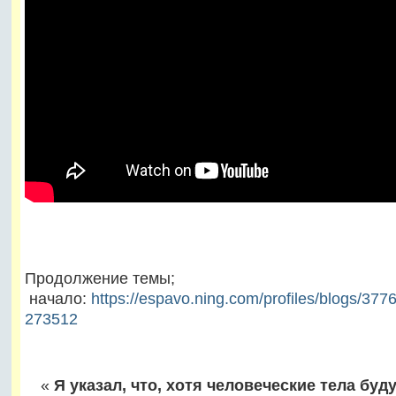
Продолжение темы;
начало:
https://espavo.ning.com/profiles/blogs/377
273512
«
Я указал, что, хотя человеческие тела буд