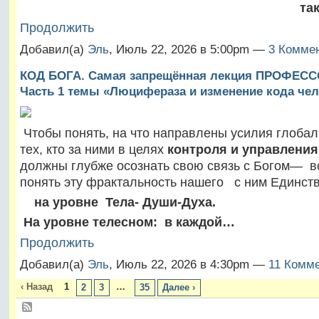
та
Продолжить
Добавил(а)
Эль
, Июль 22, 2026 в 5:00pm —
3 Коммен
КОД БОГА. Самая запрещённая лекция ПРОФЕСС
Часть 1 темы «Люцифераза и изменение кода чел
Чтобы понять, на что направлены усилия глобал
тех, кто за ними в целях
контроля и управлени
должны глубже осознать свою связь с Богом— в
понять эту фрактальность нашего с ним Единств
на уровне Тела- Души-Духа.
На уровне телесном: в каждой…
Продолжить
Добавил(а)
Эль
, Июль 22, 2026 в 4:30pm —
11 Комме
‹ Назад
1
…
2
3
35
Далее ›