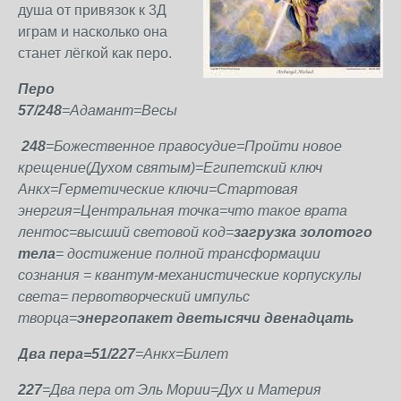
душа от привязок к 3Д
играм и насколько она
станет лёгкой как перо.
Перо
57/248
=Адамант=Весы
248
=Божественное правосудие=Пройти новое
крещение(Духом святым)=Египетский ключ
Анкх=Герметические ключи=Стартовая
энергия=Центральная точка=что такое врата
лентос=высший световой код=
загрузка золотого
тела
= достижение полной трансформации
сознания = квантум-механистические корпускулы
света= первотворческий импульс
творца=
энергопакет дветысячи двенадцать
Два пера=51/227
=Анкх=Билет
227
=Два пера от Эль Мории=Дух и Материя