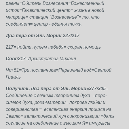
равны=Обитель Вознесения=Божественный
исток=Галактический центр= жизнь в новой
матрице= станция "Вознесение"= то, что
соединяет= центр - единая точка
Два пера от Эль Мории 227/217
217
= пойти путем лебедя= скорая помощь
Совп217
=Архистратиг Михаил
Чт 51=Три посланника=Первичный код=Святой
Грааль
Получить два пера от Эль Мории=377/305
=
Соединение с вечным творением духа =перо-
символ духа, роза-материи= покрова любви и
совершенства = вселенская энергия пришла на
Землю= галактический луч синхронизации =дать
согласие на соединение с высшим Я= импульсы