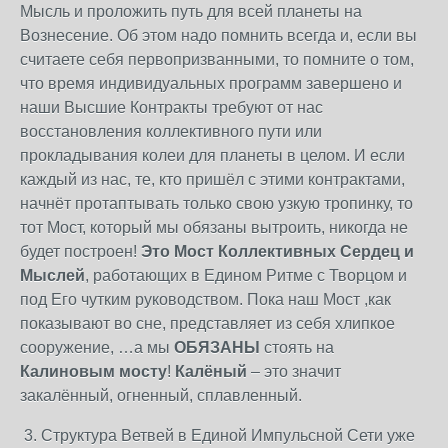
Мысль и проложить путь для всей планеты на
Вознесение. Об этом надо помнить всегда и, если вы
считаете себя первопризванными, то помните о том,
что время индивидуальных программ завершено и
наши Высшие Контракты требуют от нас
восстановления коллективного пути или
прокладывания колеи для планеты в целом. И если
каждый из нас, те, кто пришёл с этими контрактами,
начнёт протаптывать только свою узкую тропинку, то
тот Мост, который мы обязаны вытроить, никогда не
будет построен!
Это Мост Коллективных Сердец и
Мыслей
, работающих в Едином Ритме с Творцом и
под Его чутким руководством. Пока наш Мост ,как
показывают во сне, представляет из себя хлипкое
сооружение, …а мы
ОБЯЗАНЫ
стоять на
Калиновым мосту
!
Калёный
– это значит
закалённый, огненный, сплавленный.
3. Структура Ветвей в Единой Импульсной Сети уже