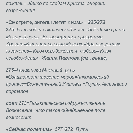
память= идите по следам Христа=энергии
возрождения
«Смотрите, ангелы летят к нам
» =
325/273
325
=
Большой галактический мост=Звёздные врата-
Млечный путь =Возвращение к программе
Христа=Выполнить свою Миссию=Эра выпускных
экзаменов= Ключ освобождения- любовь= Ключ
освобождения -
Жанна Павлова (см . выше)
273
=Галактика Млечный путь
=Взаимопроникновение миров=Алхимический
процесс=Божественный Учитель =Группа Активации
порталов
совп 273
=Галактическое содружественное
Вознесение=Что такое объединенное поле
вознесения
«Сейчас полетим»
=
177
/
272
=Путь