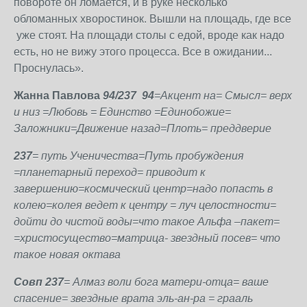
повороте он ломается, и в руке несколько
обломанных хворостинок. Вышли на площадь, где все
уже стоят. На площади столы с едой, вроде как надо
есть, но не вижу этого процесса. Все в ожидании...
Проснулась».
Жанна Павлова
94/237
94
=Акцент на= Смысл= верх
и низ =Любовь = Единство =Единобожие=
Заложники=Движение назад=Плоть= преддверие
237
= путь Ученичества=Путь пробуждения
=планетарный переход= приводит к
завершению=космический центр=надо попасть в
колею=колея ведет к центру = луч целостности=
дойти до чистой воды=что такое Альфа –пакет=
=христосущество=матрица- звездный посев= что
такое новая октава
Совп 237
= Алмаз воли бога матери-отца= ваше
спасение= звездные врата эль-ан-ра = грааль