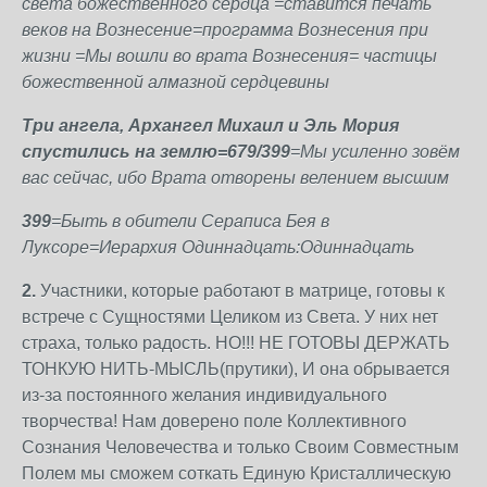
света божественного сердца =ставится печать
веков на Вознесение=программа Вознесения при
жизни =Мы вошли во врата Вознесения= частицы
божественной алмазной сердцевины
Три ангела, Архангел Михаил и Эль Мория
спустились на землю=679/399
=Мы усиленно зовём
вас сейчас, ибо Врата отворены велением высшим
399
=Быть в обители Сераписа Бея в
Луксоре=Иерархия Одиннадцать:Одиннадцать
2.
Участники, которые работают в матрице, готовы к
встрече с Сущностями Целиком из Света. У них нет
страха, только радость. НО!!! НЕ ГОТОВЫ ДЕРЖАТЬ
ТОНКУЮ НИТЬ-МЫСЛЬ(прутики), И она обрывается
из-за постоянного желания индивидуального
творчества! Нам доверено поле Коллективного
Сознания Человечества и только Своим Совместным
Полем мы сможем соткать Единую Кристаллическую