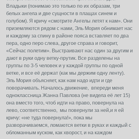
Владыки (понимаю это только по их образам, три
белых ангела и две сущности в плащах синем и
голубом). Я кричу «смотрите Ангелы летят к нам». Они
приземляются рядом с нами, Эль Мория обнимает нас
и каждому за спину в районе пояса вставляет по два
пера, одно перо слева, другое справа и говорит,
«Сейчас полетим». Выстраивают нас один за другим и
дают в руки одну ветку-прутик. Все разделены на
группы по 3-5 человек и у каждой группы по одной
ветке, и все её держат (как мы держим одну ленту).
Эль Мория объясняет, как нам надо идти и где
поворачивать. Началось движение, впереди меня
одноклассница Жанна Павлова (не видела её лет 15)
она вместо того, чтоб идти на право, повернула на
лево, соответственно, мы повернули за ней,и я ей
кричу: «не туда повернула!», пока мы
разворачиваемся, ломаются ветки в руках и каждый с
обломанным куском, как хворост, и на каждом