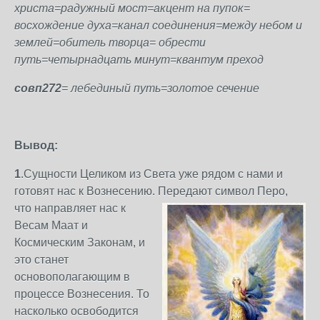
христа=радужный мост=акцент на пупок=
восхождение духа=канал соединения=между небом и
землей=обитель творца= обрести
путь=четырнадцать минут=квантум преход
совп272
= лебединый путь=золотое сечение
Вывод:
1
.Сущности Целиком из Света уже рядом с нами и
готовят нас к Вознесению. Передают
символ Перо,
что направляет нас к
Весам Маат и
Космическим Законам, и
это станет
основополагающим в
процессе Вознесения. То
насколько освободится