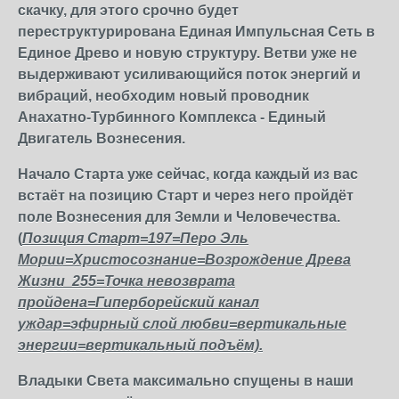
скачку, для этого срочно будет
переструктурирована Единая Импульсная Сеть в
Единое Древо и новую структуру. Ветви уже не
выдерживают усиливающийся поток энергий и
вибраций, необходим новый проводник
Анахатно-Турбинного Комплекса - Единый
Двигатель Вознесения.
Начало Старта уже сейчас, когда каждый из вас
встаёт на позицию Старт и через него пройдёт
поле Вознесения для Земли и Человечества.
(
Позиция Старт=197=Перо Эль
Мории=Христосознание=Возрождение Древа
Жизни 255=Точка невозврата
пройдена=Гиперборейский канал
уждар=эфирный слой любви=вертикальные
энергии=вертикальный подъём).
Владыки Света максимально спущены в наши