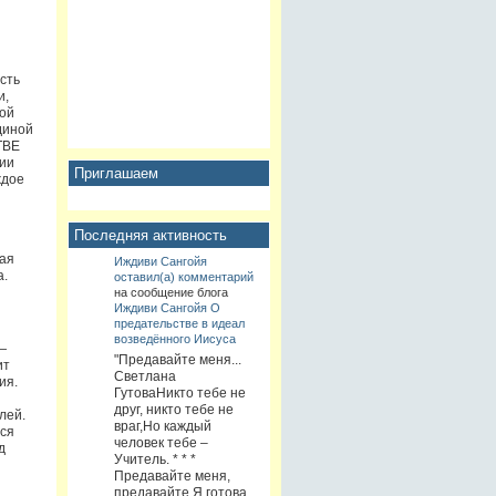
сть
и,
ной
диной
ТВЕ
ии
Приглашаем
ждое
Последняя активность
кая
Иждиви Сангойя
а.
оставил(а) комментарий
на сообщение блога
Иждиви Сангойя
О
предательстве в идеал
возведённого Иисуса
—
"Предавайте меня...
ит
Светлана
ия.
ГутоваНикто тебе не
друг, никто тебе не
лей.
враг,Но каждый
тся
человек тебе –
д
Учитель. * * *
Предавайте меня,
предавайте.Я готова,