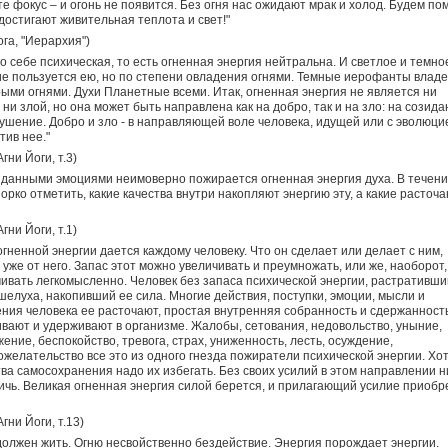
е фокус – и огонь не появится. Без огня нас ожидают мрак и холод. Будем по
 достигают живительная теплота и свет!"
ога, "Иерархия")
о себе психическая, то есть огненная энергия нейтральна. И светлое и темно
е пользуется ею, но по степени овладения огнями. Темные иерофанты влад
ыми огнями. Духи Планетные всеми. Итак, огненная энергия не является ни
 ни злой, но она может быть направлена как на добро, так и на зло: на созида
ушение. Добро и зло - в направляющей воле человека, идущей или с эволюци
тив нее."
гни Йоги, т.3)
данными эмоциями неимоверно пожирается огненная энергия духа. В течени
орко отметить, какие качества внутри накопляют энергию эту, а какие расточ
гни Йоги, т.1)
огненной энергии дается каждому человеку. Что он сделает или делает с ним,
 уже от него. Запас этот можно увеличивать и преумножать, или же, наоборот,
ивать легкомысленно. Человек без запаса психической энергии, растративши
шелуха, накопивший ее сила. Многие действия, поступки, эмоции, мысли и
ния человека ее расточают, простая внутренняя собранность и сдержанност
вают и удерживают в организме. Жалобы, сетования, недовольство, уныние,
ение, беспокойство, тревога, страх, униженность, лесть, осуждение,
желательство все это из одного гнезда пожиратели психической энергии. Хо
тва самосохранения надо их избегать. Без своих усилий в этом направлении н
ичь. Великая огненная энергия силой берется, и прилагающий усилие приобр
гни Йоги, т.13)
должен жить. Огню несвойственно бездействие. Энергия порождает энергии.