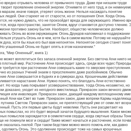
о вредно отрывать человека от привычного труда. Даже при низшем труде
 творит проявление огненной энергии. Отнимите от него труд, и он неминуем
в маразм, иначе говоря, утеряет огонь жизни. Нельзя насаждать понятие
ых людей. Они стареют не от старости, но от погашения Огня. Когда Огонь
тся, не нужно думать, что не произойдет вреда для окружающего. Именно вр
тся, когда пространство, занятое Огнем, вдруг становится доступно тлению. 
жизни противно закону Бытия. Наоборот, общество человеческое должно
ивать Огонь во всем окружающем. Огонь Друидов напоминал о поддержании 
Нельзя утушать Огонь ни в чем, хотя бы в самом малом. Потому не нарушайте
к духа, хотя бы язык его был вам непонятен. Непонятое сегодня станет пон
 Но угашенный Огонь не будет опять в этом назначении."
ога, "Мир Огненный", книга 1)
не может воплотиться без запаса огненной энергии. Без светоча Агни никто н
в плотный мир. Расточение Агни происходит здесь, среди всех чудес Природы
е требуется при расточении Агни совершать какие-то зверские преступления
чно из разных Учений знаем о преуспеяниях даже разбойников. Обычно
ние Агни совершается в буднях и в сумерках духа. Крошечными действиями
ливается нарастание Агни. Нужно понять, что благодать Агни естественно
ет. Но когда тьма покрывает усовершенствование, тогда Огонь незаметно, но
ки доказано, уходит из негодного вместилища. Прекрасен закон вечного движ
люция или инволюция. Прекрасен закон, дающий каждому воплощенному име
чный Агни как Свет во тьме. Прекрасен закон, даже вопреки Кармы наделяющ
 путника Светом. Прекрасен закон, не препятствующий уже от семи лет возра
енный. Пусть эти первые цветы будут невелики. Пусть они расцветают на
ых помыслах, но это будет верный зачаток будущего мышления. Какое множ
ных помыслов зарождается в семилетнем сердце, когда смутные образы Тонк
е не покинули мозг и сердце! Также может начаться и расточение, если почв
я оказалась гнилой. При таком бедствии можно много помочь или, как давно
, одолжить Огонь. Это одолжение происходит тоже на самых крошечных