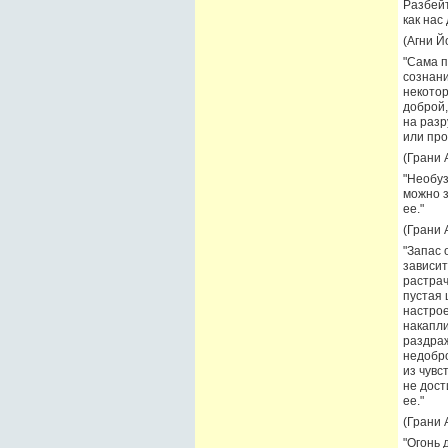
Разбейт
как нас
(Агни Й
"Сама п
сознани
некотор
доброй,
на разр
или про
(Грани А
"Необуз
можно з
ее."
(Грани А
"Запас 
зависит
растрач
пустая 
настрое
накапли
раздраж
недобро
из чувс
не дост
ее."
(Грани А
"Огонь 