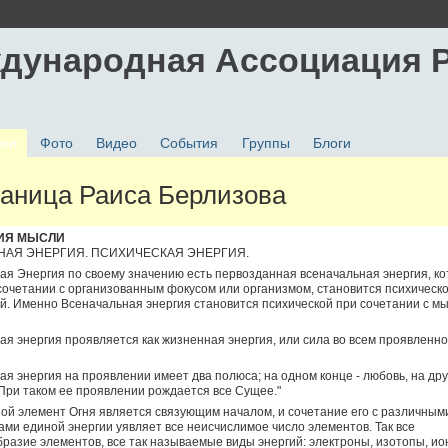
дународная Ассоциация 
ики
Фото
Видео
События
Группы
Блоги
аница Раиса Берлизова
ИЯ МЫСЛИ
НАЯ ЭНЕРГИЯ. ПСИХИЧЕСКАЯ ЭНЕРГИЯ.
ая Энергия по своему значению есть первозданная всеначальная энергия, к
сочетании с организованным фокусом или организмом, становится психическ
й. Именно Всеначальная энергия становится психической при сочетании с м
ая энергия проявляется как жизненная энергия, или сила во всем проявленн
ая энергия на проявлении имеет два полюса; на одном конце - любовь, на дру
При таком ее проявлении рождается все Сущее."
ой элемент Огня является связующим началом, и сочетание его с различным
ами единой энергии уявляет все неисчислимое число элементов. Так все
разие элементов, все так называемые виды энергий: электроны, изотопы, и