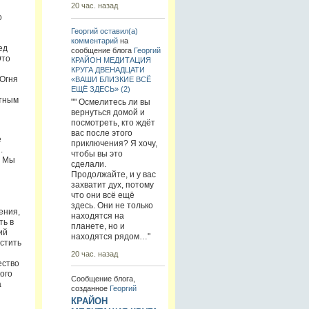
20 час. назад
о
Георгий
оставил(а)
комментарий
на
ед
сообщение блога
Георгий
Это
КРАЙОН МЕДИТАЦИЯ
КРУГА ДВЕНАДЦАТИ
Огня
«ВАШИ БЛИЗКИЕ ВСЁ
ЕЩЁ ЗДЕСЬ» (2)
ятным
"" Осмелитесь ли вы
вернуться домой и
посмотреть, кто ждёт
вас после этого
е
приключения? Я хочу,
.
чтобы вы это
. Мы
сделали.
Продолжайте, и у вас
захватит дух, потому
что они всё ещё
здесь. Они не только
ения,
находятся на
ть в
планете, но и
ий
находятся рядом…"
стить
20 час. назад
ество
ого
Сообщение блога,
а
созданное
Георгий
КРАЙОН