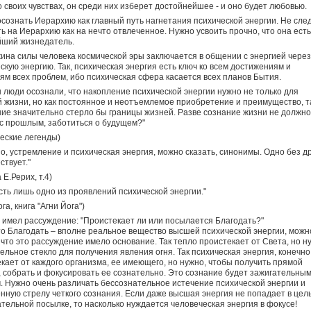
о своих чувствах, он среди них изберет достойнейшее - и оно будет любовью.
сознать Иерархию как главный путь нагнетания психической энергии. Не сле
ь на Иерархию как на нечто отвлеченное. Нужно усвоить прочно, что она есть
йший жизнедатель.
на силы человека космической эры заключается в общении с энергией через
скую энергию. Так, психическая энергия есть ключ ко всем достижениям и
м всех проблем, ибо психическая сфера касается всех планов Бытия.
 люди осознали, что накопление психической энергии нужно не только для
 жизни, но как постоянное и неотъемлемое приобретение и преимущество, т
ие значительно стерло бы границы жизней. Разве сознание жизни не должно
с прошлым, заботиться о будущем?"
еские легенды)
о, устремление и психическая энергия, можно сказать, синонимы. Одно без др
ствует."
 Е.Рерих, т.4)
сть лишь одно из проявлений психической энергии."
га, книга "Агни Йога")
 имел рассуждение: "Проистекает ли или посылается Благодать?"
то Благодать – вполне реальное вещество высшей психической энергии, можн
 что это рассуждение имело основание. Так тепло проистекает от Света, но н
ельное стекло для получения явления огня. Так психическая энергия, конечно
кает от каждого организма, ее имеющего, но нужно, чтобы получить прямой
 собрать и фокусировать ее сознательно. Это сознание будет зажигательны
. Нужно очень различать бессознательное истечение психической энергии и
нную стрелу четкого сознания. Если даже высшая энергия не попадает в цел
тельной посылке, то насколько нуждается человеческая энергия в фокусе!