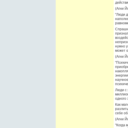
действи
(Агни Й
"Люди д
наполня
равном
Спрашив
признат
воздейс
непризн
нужно у
может о
(Агни Йо
"Психич
приобре
накопля
энергии
научное
психиче
Люди с 
миллион
одного 
Как маг
разлиты
себе об
(Агни Йо
"Когда 