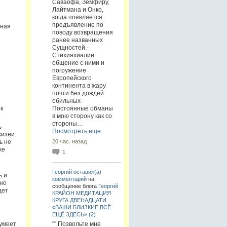
Саваофа, Земфиру,
Лайтмана и Онко,
когда появляется
предъявление по
нная
поводу возвращения
ранее названных
Сущностей.-
Стихияхиалии
общение с ними и
погружение
Европейского
континента в жару
почти без дождей
обильных-
к
Постоянные обманы
в мою сторону как со
стороны…
ь
Посмотреть еще
жизни.
ь не
20 час. назад
же
1
Георгий
оставил(а)
ь и
комментарий
на
дно
сообщение блога
Георгий
дет
КРАЙОН МЕДИТАЦИЯ
КРУГА ДВЕНАДЦАТИ
«ВАШИ БЛИЗКИЕ ВСЁ
ЕЩЁ ЗДЕСЬ» (2)
я
 умеет
"" Позвольте мне