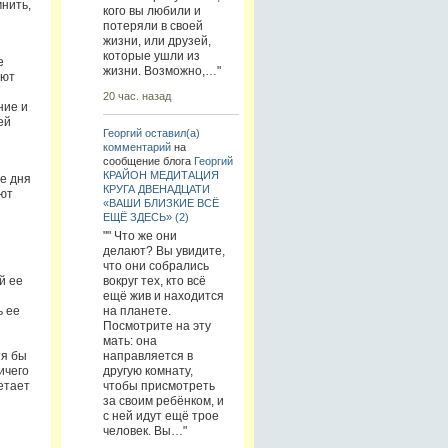
мнить,
кого вы любили и
потеряли в своей
жизни, или друзей,
которые ушли из
е
жизни. Возможно,…"
еют
20 час. назад
ние и
ей
Георгий
оставил(а)
комментарий
на
сообщение блога
Георгий
КРАЙОН МЕДИТАЦИЯ
е дня
КРУГА ДВЕНАДЦАТИ
ают
«ВАШИ БЛИЗКИЕ ВСЁ
ЕЩЁ ЗДЕСЬ» (2)
"" Что же они
делают? Вы увидите,
что они собрались
й ее
вокруг тех, кто всё
ещё жив и находится
ь ее
на планете.
Посмотрите на эту
мать: она
тя бы
направляется в
ичего
другую комнату,
етает
чтобы присмотреть
за своим ребёнком, и
с ней идут ещё трое
человек. Вы…"