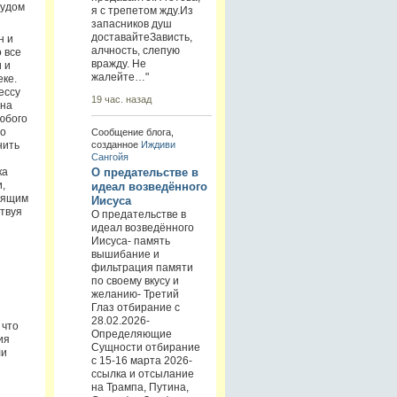
рудом
я с трепетом жду.Из
запасников душ
доставайтеЗависть,
н и
алчность, слепую
 все
вражду. Не
 и
жалейте…"
ке.
ессу
19 час. назад
 на
любого
то
Сообщение блога,
созданное
Иждиви
нить
Сангойя
ка
О предательстве в
,
идеал возведённого
орящим
Иисуса
твуя
О предательстве в
идеал возведённого
Иисуса- память
вышибание и
фильтрация памяти
по своему вкусу и
желанию- Третий
Глаз отбирание с
28.02.2026-
 что
Определяющие
ия
Сущности отбирание
ли
с 15-16 марта 2026-
ссылка и отсылание
на Трампа, Путина,