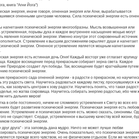
га, книга "Агни Йога")
еская энергия, иначе говоря, огненная энергия или Агни, вырабатывается
шимися огненными центрами человека. Сила психической энергии есть огне
 нагнетания психической энергии многообразны. Мысль возвышенная или
 устремленная, порывы духа и каждое внутреннее насыщение мощью могут
ь явления психической энергии. Именно изнутри этот сокровенный источник
ополняться. Стремление к высшим достижениям окрыляет души и нагнетает
сихической энергии. Огненное устремление является мощным нагнетанием
.
ская энергия есть истинная дочь Огня! Каждый восторг уже отлагает крупицу
ща. Каждое восхищение перед прекрасным собирает зерна света. Каждое
ие Природою создает луч победы. Так, восхищение будет кратчайшим путем 
нию психической энергии.
ик прекрасного сада огненной энергии - в радости о прекрасном, но научитес
 эту радость света. Научитесь радоваться каждому листку, проснувшемуся к 
сь, как зазвучать центрам к зову радости. Научитесь понять, что такая радост
зделье, но жатва сокровища. Научитесь собирать энергию радостью, ибо чем 
м нить дальних миров!
ка в себе постоянного, ничем не сломимого устремления к Свету во всех его
ниях будет развитием психической энергии. Психическая энергия есть любов
ение. Устремление и психическая энергия есть. можно сказать, синонимы. О
гого не существует. Сердце, устремленное к высшему качеству всей жизни, бу
иком психической энергии.
 друг друга" - эта заповедь дана мудро. Ничто не может лучше любви
зировать психическую энергию. Очень показательно, что психическая энерги
вляется прежде всего чувством, но не физическим отдыхом. Если же человек