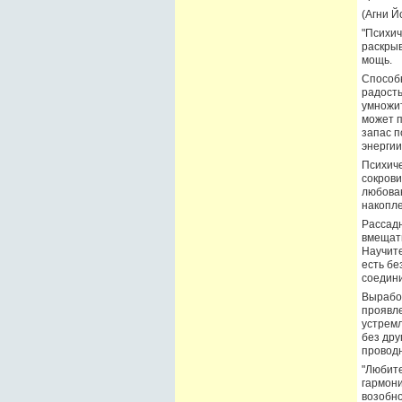
(Агни Йо
"Психич
раскрыв
мощь.
Способы
радость
умножит
может п
запас п
энергии
Психиче
сокрови
любован
накопле
Рассадн
вмещать
Научите
есть бе
соедини
Выработ
проявле
устремл
без дру
проводн
"Любите
гармони
возобно