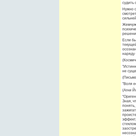
судить 
Нужно о
смотрет
сильне
Жемчужи
психиче
решения
Если бы
текущей
осознан
наряду 
(Космич
"Истинн
не суще
(Письма
"Воля е
(Агни Йо
"Ориген
Зная, ч
понять,
зажигат
происте
эффект,
стеклом
заостре
несозна