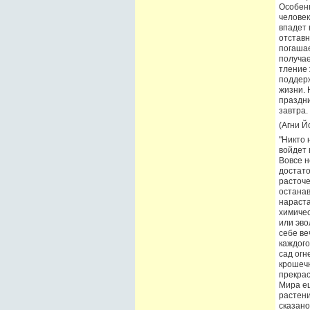
Особенн
человек
впадет 
отставн
погашае
получае
тление 
поддерж
жизни. 
праздни
завтра.
(Агни Й
"Никто 
войдет 
Вовсе н
достато
расточе
останав
нараста
химичес
или эво
себе ве
каждого
сад огн
крошечн
прекрас
Мира ещ
растени
сказано