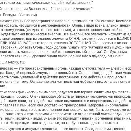
я только разными качествами одной и той же энергии."
 аспект энергии Всеначальной - энергия психическая."
х. Беседы с Учителем)
значает Огонь. Все пространство наполнено этим огнем. Как сказано, Космос е
й корабль, несущийся в Беспредельности. Огонь, в виде всеначальной энерги
т всему жизнь (следовательно, сознание), и высшее проявление этой огнен
 будет высокая психическая энергия. Все энергии, все элементы исходят из е
льной энергии, или из единого элемента ОГНЯ, потому и говорится о ЕДИНС
о ЕДИНОМ НАЧАЛЕ, из которого возникла ВСЕЛЕННАЯ. Огонь лежит в основан
 творения. Бог есть Огонь. Люди должны узнать, что "материя есть и дух, и ка
ние их есть лишь проявление той же всеначальной энергии". Св. Дух всегда
вляется как Огонь, древние знали много больше нас о двуеродном Огне."
 Е.И.Рерих, т.2)
ичество — это пространственный огонь. Каждая клеточка тела — электричес
ка. Каждый нервный импульс — огненный ток. Огненно каждое действие мозг
 есть огонь, уявляемый в действии постоянном. Все действия и процессы в
ме огненны тоже. Овладение или контроль над любым из них означает огнем
ие.
т человек физически или мыслит, радуется или горюет, сидит или двигается 
 каждый процесс. Очень широкая область активности человеческой происход
действием воли, но воздействию воли подчиняются и непроизвольные действ
правляет и ими, если она достаточно тренирована. Здоровье и нормальное
ие органов тела, то есть их огненное равновесие, может быть регулируемо во
шь знать, что инертна земля и ее элементы и что огненной мысли подчиняю
ы земли, воздуха и воды. Знание это приводит к власти, к огненной власти на
воим. Не приходит оно в одночасье, но требует опыта длительных лет.
ли и чувства и импульсы человека — все огненны. Овладение ими к власти