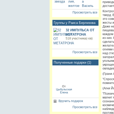
приводи
достает
Контрол
Просмотреть все
тверд. 
это сов
Группы у Раиса Берлизова
жесты и
Даже не
32 ИМПУЛЬСА ОТ
пищевар
каждом 
МЕТАТРОНА
из них.
518 участника(-ов)
сделать
желател
огнями 
Просмотреть все
над сти
загорал
угольям
Полученные подарки (1)
укрощен
овладев
(Грани А
"Спрося
помнить
От
(Агни Йо
Цыбульская
Елена
"Психич
магнит 
Вручить подарок
сознани
космиче
Просмотреть все
наблюде
противо