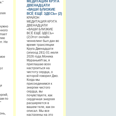
МЕДИТАЦИЯ КРУГА
и."
ДВЕНАДЦАТИ
«ВАШИ БЛИЗКИЕ
ргия
ВСЁ ЕЩЁ ЗДЕСЬ» (2)
КРАЙОН
МЕДИТАЦИЯ КРУГА
ДВЕНАДЦАТИ
 нужно
«ВАШИ БЛИЗКИЕ
нного
ВСЁ ЕЩЁ ЗДЕСЬ»
упает
(2)Этот онлайн
гию
ченнелинг был дан во
т. Не
время трансляции
Круга Двенадцати
(эпизод 281) 01 июля
2026 года.Моника
емое
МураньиИтак, я
приглашаю всех
настроиться на
от
чистоту сердца, о
которой говорил Джо.
Когда мы
присоединимся к
ди
энергии чистого
сердца, вы
ргий,
почувствуете, как
сам по
сердечная энергия
"
расширяется в
вашем теле, как он
описал. Мы все
онь,
настроены на это