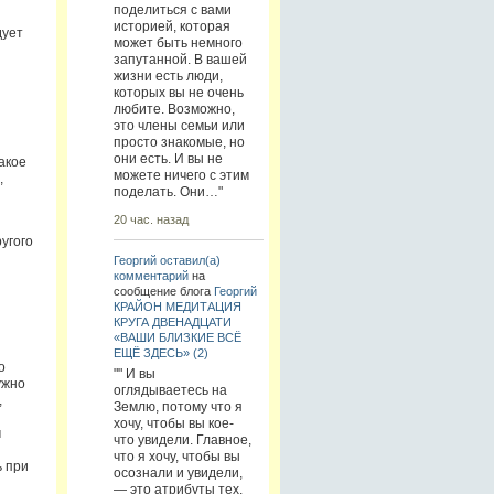
поделиться с вами
историей, которая
дует
может быть немного
запутанной. В вашей
жизни есть люди,
которых вы не очень
любите. Возможно,
это члены семьи или
просто знакомые, но
они есть. И вы не
акое
можете ничего с этим
,
поделать. Они…"
20 час. назад
угого
Георгий
оставил(а)
комментарий
на
сообщение блога
Георгий
КРАЙОН МЕДИТАЦИЯ
КРУГА ДВЕНАДЦАТИ
«ВАШИ БЛИЗКИЕ ВСЁ
ЕЩЁ ЗДЕСЬ» (2)
о
"" И вы
ужно
оглядываетесь на
,
Землю, потому что я
хочу, чтобы вы кое-
м
что увидели. Главное,
что я хочу, чтобы вы
ь при
осознали и увидели,
— это атрибуты тех,