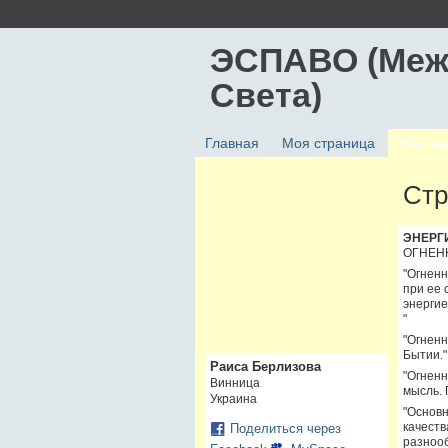
ЭСПАВО (Меж
Света)
Главная
Моя страница
Участн
Стр
ЭНЕРГ
ОГНЕН
"Огненн
при ее 
энергие
"
"Огненн
Бытии."
Раиса Берлизова
"Огненн
Винница
мысль. 
Украина
"Основн
качеств
Поделиться через
разнооб