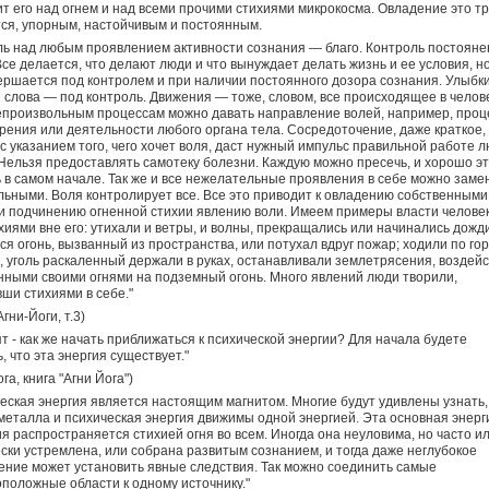
т его над огнем и над всеми прочими стихиями микрокосма. Овладение это т
ся, упорным, настойчивым и постоянным.
ь над любым проявлением активности сознания — благо. Контроль постояне
Все делается, что делают люди и что вынуждает делать жизнь и ее условия, но
ершается под контролем и при наличии постоянного дозора сознания. Улыбки
 слова — под контроль. Движения — тоже, словом, все происходящее в челове
произвольным процессам можно давать направление волей, например, проц
ения или деятельности любого органа тела. Сосредоточение, даже краткое,
с указанием того, чего хочет воля, даст нужный импульс правильной работе 
 Нельзя предоставлять самотеку болезни. Каждую можно пресечь, и хорошо э
 в самом начале. Так же и все нежелательные проявления в себе можно заме
ьными. Воля контролирует все. Все это приводит к овладению собственными
и подчинению огненной стихии явлению воли. Имеем примеры власти челове
хиями вне его: утихали и ветры, и волны, прекращались или начинались дожди
ся огонь, вызванный из пространства, или потухал вдруг пожар; ходили по г
, уголь раскаленный держали в руках, останавливали землетрясения, воздейс
ными своими огнями на подземный огонь. Много явлений люди творили,
ши стихиями в себе."
гни-Йоги, т.3)
т - как же начать приближаться к психической энергии? Для начала будете
, что эта энергия существует."
га, книга "Агни Йога")
еская энергия является настоящим магнитом. Многие будут удивлены узнать,
металла и психическая энергия движимы одной энергией. Эта основная энерг
я распространяется стихией огня во всем. Иногда она неуловима, но часто и
ски устремлена, или собрана развитым сознанием, и тогда даже неглубокое
ние может установить явные следствия. Так можно соединить самые
положные области к одному источнику."