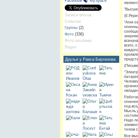
Facebook
MySpace
являютс
"Высший
Записи блогов
(Е.Рери
События
"Агни о
огненны
(2)
Группы
сообщае
(336)
Фото
энергии
Фото альбомы
всенача
всего, 
Видео
каждого
проявле
предста
Друзья у Раиса Берлизова
(Письма
"Электр
батарей
Человек
организ
овладен
Работае
огненен
под воз
Мысль у
состоян
Надо ли
элемент
телом с
Все мыс