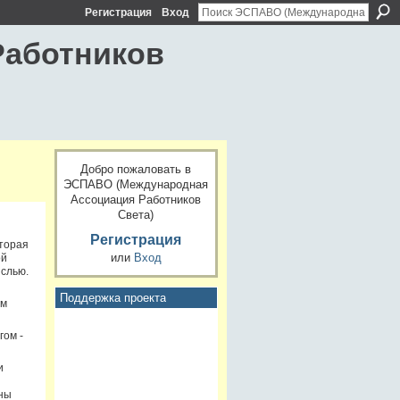
Регистрация
Вход
Работников
Добро пожаловать в
ЭСПАВО (Международная
Ассоциация Работников
Света)
Регистрация
оторая
или
Вход
ой
ыслью.
Поддержка проекта
ом
гом -
и
оны