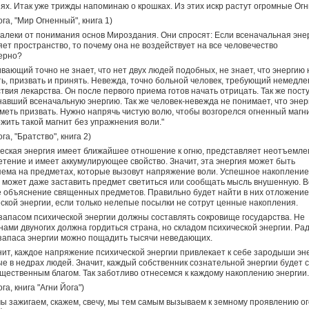
ях. Итак уже трижды напоминаю о крошках. Из этих искр растут огромные Огн
ога, "Мир Огненный", книга 1)
алеки от понимания основ Мироздания. Они спросят: Если всеначальная эне
ет пространство, то почему она не воздействует на все человечество
ерно?
ающий точно не знает, что нет двух людей подобных, не знает, что энергию
ь, призвать и принять. Невежда, точно больной человек, требующий немедле
твия лекарства. Он после первого приема готов начать отрицать. Так же пост
авший всеначальную энергию. Так же человек-невежда не понимает, что энер
меть призвать. Нужно напрячь чистую волю, чтобы возгорелся огненный магни
жить такой магнит без упражнения воли."
га, "Братство", книга 2)
еская энергия имеет ближайшее отношение к огню, представляет неотъемл
тение и имеет аккумулирующее свойство. Значит, эта энергия может быть
ема на предметах, которые вызовут напряжение воли. Успешное накопление
 может даже заставить предмет светиться или сообщать мысль внушенную. В
 объяснение священных предметов. Правильно будет найти в них отложение
ской энергии, если только нелепые посылки не сотрут ценные накопления.
запасом психической энергии должны составлять сокровище государства. Не
ами двуногих должна гордиться страна, но складом психической энергии. Ра
запаса энергии можно пощадить тысячи неведающих.
нит, каждое напряжение психической энергии привлекает к себе зародыши эне
е в недрах людей. Значит, каждый собственник сознательной энергии будет 
щественным благом. Так заботливо отнесемся к каждому накоплению энергии.
га, книга "Агни Йога")
мы зажигаем, скажем, свечу, мы тем самым вызываем к земному проявлению ог