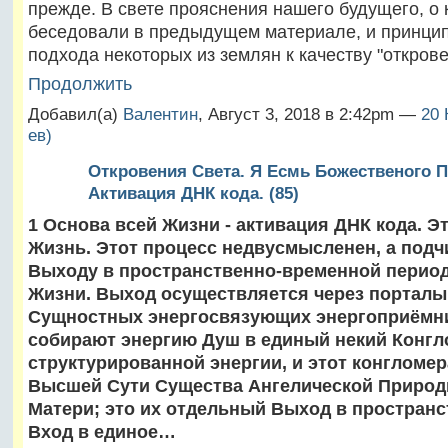
прежде. В свете прояснения нашего будущего, о
беседовали в предыдущем материале, и принци
подхода некоторых из землян к качеству "откро
Продолжить
Добавил(а)
Валентин
, Август 3, 2018 в 2:42pm —
20 
ев)
Откровения Света. Я Есмь Божественого П
Активация ДНК кода. (85)
1 Основа всей Жизни - активация ДНК кода. Эт
Жизнь. Этот процесс недвусмысленен, а подч
Выходу в пространственно-временной перио
Жизни. Выход осуществляется через порталы
Сущностных энергосвязующих энергоприёмни
собирают энергию Душ в единый некий Конгл
структурированной энергии, и этот конгломе
Высшей Сути Существа Ангелической Природы
Матери; это их отдельный Выход в пространс
Вход в единое…