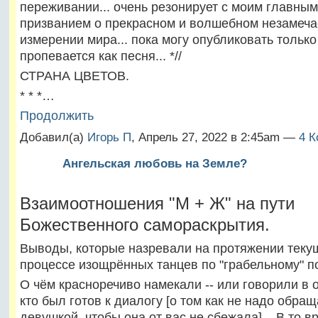
переживании... очень резонирует с моим главны
призванием о прекрасном и волшебном незамеч
измерении мира... пока могу опубликовать только 
пропевается как песня... *//
СТРАНА ЦВЕТОВ.
* * *…
Продолжить
Добавил(а)
Игорь П
, Апрель 27, 2022 в 2:45am —
4 К
Ангельская любовь на Земле?
Взаимоотношения "М + Ж" на пути
Божественного самораскрытия.
Выводы, которые назревали на протяжении текущ
процессе изощрённых танцев по "грабельному" п
О чём красноречиво намекали -- или говорили в о
кто был готов к диалогу [о том как не надо обращ
девушкой, чтобы она от вас не сбежала]... В то в