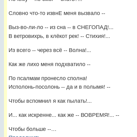
Словно что-то извнЕ меня вызвало --
Выз-во-ли-ло -- из сна -- в СНЕГОПАД!...
В ветровихрь, в клёкот рек! -- Стихия!...
Из всего -- через всё -- Волна!...
Как же лихо меня подхватило --
По псалмам пронесло сполна!
Исполонь-посолонь -- да и в полымя! --
Чтобы вспомнил я как пылать!...
И... как искренне... как же -- ВОВРЕМЯ!... --
Чтобы больше --…