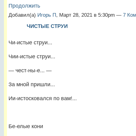
Продолжить
Добавил(а)
Игорь П
, Март 28, 2021 в 5:30pm —
7 Ком
ЧИСТЫЕ СТРУИ
Чи-истые струи...
Чии-истые струи...
— чест-ны-е... —
За мной пришли...
Ии-истосковался по вам!...
Бе-елые кони