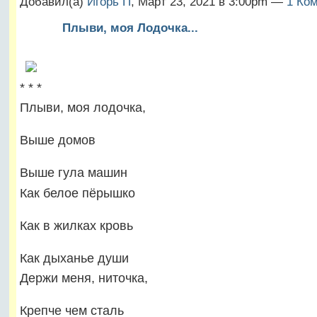
Добавил(а)
Игорь П
, Март 23, 2021 в 3:00pm —
1 Ко
Плыви, моя Лодочка...
* * *
Плыви, моя лодочка,
Выше домов
Выше гула машин
Как белое пёрышко
Как в жилках кровь
Как дыханье души
Держи меня, ниточка,
Крепче чем сталь