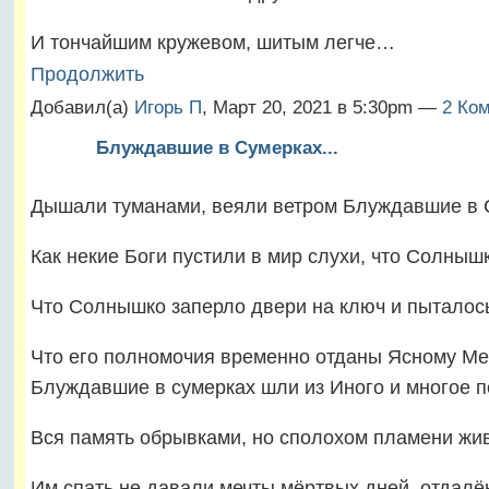
И тончайшим кружевом, шитым легче…
Продолжить
Добавил(а)
Игорь П
, Март 20, 2021 в 5:30pm —
2 Ком
Блуждавшие в Сумерках...
Дышали туманами, веяли ветром Блуждавшие в 
Как некие Боги пустили в мир слухи, что Солныш
Что Солнышко заперло двери на ключ и пыталос
Что его полномочия временно отданы Ясному Мес
Блуждавшие в сумерках шли из Иного и многое 
Вся память обрывками, но сполохом пламени ж
Им спать не давали мечты мёртвых дней, отдал