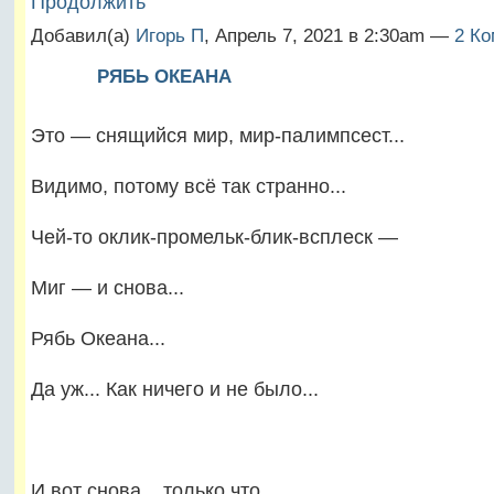
Продолжить
Добавил(а)
Игорь П
, Апрель 7, 2021 в 2:30am —
2 Ко
РЯБЬ ОКЕАНА
Это — снящийся мир, мир-палимпсест...
Видимо, потому всё так странно...
Чей-то оклик-промельк-блик-всплеск —
Миг — и снова...
Рябь Океана...
Да уж... Как ничего и не было...
И вот снова... только что…