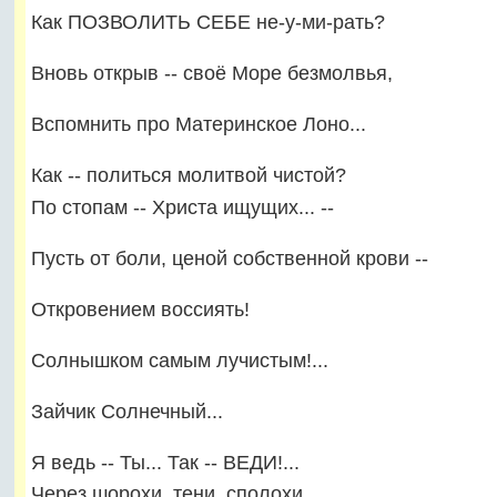
Как ПОЗВОЛИТЬ СЕБЕ не-у-ми-рать?
Вновь открыв -- своё Море безмолвья,
Вспомнить про Материнское Лоно...
Как -- политься молитвой чистой?
По стопам -- Христа ищущих... --
Пусть от боли, ценой собственной крови --
Откровением воссиять!
Солнышком самым лучистым!...
Зайчик Солнечный...
Я ведь -- Ты... Так -- ВЕДИ!...
Через шорохи, тени, сполохи,