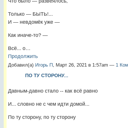
Что было — развеялось,
Только — БЫТЬ!...
И — невдомёк уже —
Как иначе-то? —
Всё... о…
Продолжить
Добавил(а)
Игорь П
, Март 26, 2021 в 1:57am —
1 Ко
ПО ТУ СТОРОНУ...
Давным-давно стало -- как всё равно
И... словно не с чем идти домой...
По ту сторону, по ту сторону