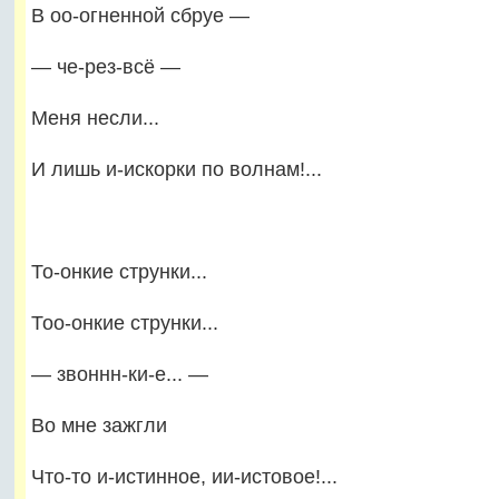
В оо-огненной сбруе —
— че-рез-всё —
Меня несли...
И лишь и-искорки по волнам!...
То-онкие струнки...
Тоо-онкие струнки...
— звоннн-ки-е... —
Во мне зажгли
Что-то и-истинное, ии-истовое!...