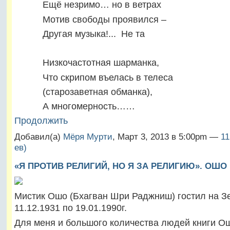
Ещё незримо… но в ветрах
Мотив свободы проявился –
Другая музыка!... Не та
Низкочастотная шарманка,
Что скрипом въелась в телеса
(старозаветная обманка),
А многомерность……
Продолжить
Добавил(а)
Мёря Мурти
, Март 3, 2013 в 5:00pm —
11
ев)
«Я ПРОТИВ РЕЛИГИЙ, НО Я ЗА РЕЛИГИЮ». ОШО
Мистик Ошо (Бхагван Шри Раджниш) гостил на З
11.12.1931 по 19.01.1990г.
Для меня и большого количества людей книги Ош