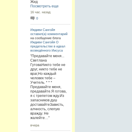
Жид
Посмотреть еще
16 час. назад
0
Иждиви Сангойя
оставил(а) комментарий
на сообщение блога
Иждиви Сангойя
О
предательстве в идеал
возведённого Иисуса
"Предавайте меня...
Светлана
ГутоваНикто тебе не
друг, никто тебе не
враг,Но каждый
человек тебе –
Учитель. * * *
Предавайте меня,
предавайте.Я готова,
я с трепетом жду.Из
запасников душ
доставайтеЗависть,
алчность, слепую
вражду. Не
жалейте…"
вчера