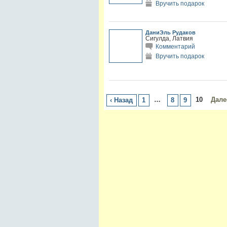
Вручить подарок
ДаниЭль Рудаков
Сигулда, Латвия
Комментарий
Вручить подарок
…
10
Дале
‹ Назад
1
8
9