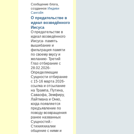
Сообщение блога,
созданное
Иждиви
Сангойя
О предательстве в
идеал возведённого
Иисуса
О предательстве в
идеал возведённого
Иисуса- память
вышибание и
фильтрация памяти
по своему вкусу и
желанию- Третий
Глаз отбирание с
28.02.2026-
Определяющие
Сущности отбирание
с 15-16 марта 2026-
ссылка и отсылание
на Трампа, Путина,
Саваофа, Земфиру,
Лайтмана и Онко,
когда появляется
предъявление по
поводу возвращения
ранее названных
Сущностей.-
Стихияхиалии
общение с ними и