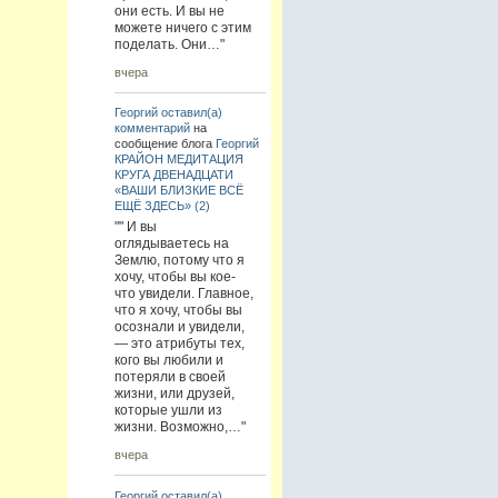
они есть. И вы не
можете ничего с этим
поделать. Они…"
вчера
Георгий
оставил(а)
комментарий
на
сообщение блога
Георгий
КРАЙОН МЕДИТАЦИЯ
КРУГА ДВЕНАДЦАТИ
«ВАШИ БЛИЗКИЕ ВСЁ
ЕЩЁ ЗДЕСЬ» (2)
"" И вы
оглядываетесь на
Землю, потому что я
хочу, чтобы вы кое-
что увидели. Главное,
что я хочу, чтобы вы
осознали и увидели,
— это атрибуты тех,
кого вы любили и
потеряли в своей
жизни, или друзей,
которые ушли из
жизни. Возможно,…"
вчера
Георгий
оставил(а)