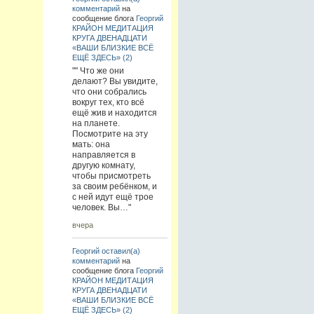
комментарий
на
сообщение блога
Георгий
КРАЙОН МЕДИТАЦИЯ
КРУГА ДВЕНАДЦАТИ
«ВАШИ БЛИЗКИЕ ВСЁ
ЕЩЁ ЗДЕСЬ» (2)
"" Что же они
делают? Вы увидите,
что они собрались
вокруг тех, кто всё
ещё жив и находится
на планете.
Посмотрите на эту
мать: она
направляется в
другую комнату,
чтобы присмотреть
за своим ребёнком, и
с ней идут ещё трое
человек. Вы…"
вчера
Георгий
оставил(а)
комментарий
на
сообщение блога
Георгий
КРАЙОН МЕДИТАЦИЯ
КРУГА ДВЕНАДЦАТИ
«ВАШИ БЛИЗКИЕ ВСЁ
ЕЩЁ ЗДЕСЬ» (2)