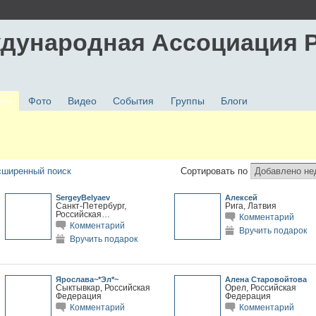
дународная Ассоциация 
ики
Фото
Видео
События
Группы
Блоги
сширенный поиск
Сортировать по
SergeyBelyaev
Алексей
Санкт-Петербург,
Рига, Латвия
Российская…
Комментарий
Комментарий
Вручить подарок
Вручить подарок
Ярослава~*Эл*~
Алена Старовойтова
Сыктывкар, Российская
Орел, Российская
Федерация
Федерация
Комментарий
Комментарий