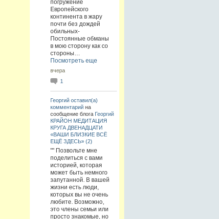
погружение
Европейского
континента в жару
почти без дождей
обильных-
Постоянные обманы
в мою сторону как со
стороны…
Посмотреть еще
вчера
1
Георгий
оставил(а)
комментарий
на
сообщение блога
Георгий
КРАЙОН МЕДИТАЦИЯ
КРУГА ДВЕНАДЦАТИ
«ВАШИ БЛИЗКИЕ ВСЁ
ЕЩЁ ЗДЕСЬ» (2)
"" Позвольте мне
поделиться с вами
историей, которая
может быть немного
запутанной. В вашей
жизни есть люди,
которых вы не очень
любите. Возможно,
это члены семьи или
просто знакомые, но