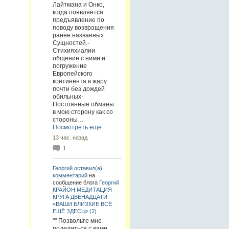
Лайтмана и Онко,
когда появляется
предъявление по
поводу возвращения
ранее названных
Сущностей.-
Стихияхиалии
общение с ними и
погружение
Европейского
континента в жару
почти без дождей
обильных-
Постоянные обманы
в мою сторону как со
стороны…
Посмотреть еще
13 час. назад
1
Георгий
оставил(а)
комментарий
на
сообщение блога
Георгий
КРАЙОН МЕДИТАЦИЯ
КРУГА ДВЕНАДЦАТИ
«ВАШИ БЛИЗКИЕ ВСЁ
ЕЩЁ ЗДЕСЬ» (2)
"" Позвольте мне
поделиться с вами