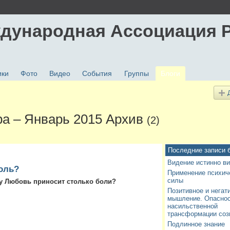
дународная Ассоциация 
ики
Фото
Видео
События
Группы
Блоги
ра – Январь 2015 Архив
(2)
Последние записи 
Видение истинно в
оль?
Применение психич
силы
 Любовь приносит столько боли?
Позитивное и негат
мышление. Опасно
насильственной
трансформации соз
Подлинное знание