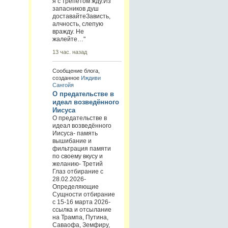
я с трепетом жду.Из
запасников душ
доставайтеЗависть,
алчность, слепую
вражду. Не
жалейте…"
13 час. назад
Сообщение блога,
созданное
Иждиви
Сангойя
О предательстве в
идеал возведённого
Иисуса
О предательстве в
идеал возведённого
Иисуса- память
вышибание и
фильтрация памяти
по своему вкусу и
желанию- Третий
Глаз отбирание с
28.02.2026-
Определяющие
Сущности отбирание
с 15-16 марта 2026-
ссылка и отсылание
на Трампа, Путина,
Саваофа, Земфиру,