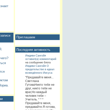
 знает
записи
Приглашаем
.
Последняя активность
Иждиви Сангойя
 чего?
оставил(а) комментарий
на сообщение блога
ться
Иждиви Сангойя
О
предательстве в идеал
тся
возведённого Иисуса
"Предавайте меня...
иктом
Светлана
ГутоваНикто тебе не
Мориа.
друг, никто тебе не
враг,Но каждый
человек тебе –
ам
Учитель. * * *
Предавайте меня,
предавайте.Я готова,