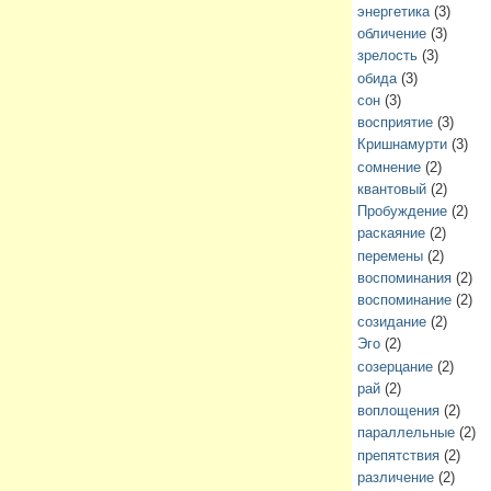
энергетика
(3)
обличение
(3)
зрелость
(3)
обида
(3)
сон
(3)
восприятие
(3)
Кришнамурти
(3)
сомнение
(2)
квантовый
(2)
Пробуждение
(2)
раскаяние
(2)
перемены
(2)
воспоминания
(2)
воспоминание
(2)
созидание
(2)
Эго
(2)
созерцание
(2)
рай
(2)
воплощения
(2)
параллельные
(2)
препятствия
(2)
различение
(2)