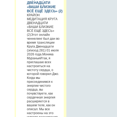
ДВЕНАДЦАТИ
«ВАШИ БЛИЗКИЕ
ВСЁ ЕЩЁ ЗДЕСЬ» (2)
КРАЙОН
МЕДИТАЦИЯ КРУГА
ДВЕНАДЦАТИ
«ВАШИ БЛИЗКИЕ
ВСЁ ЕЩЁ ЗДЕСЬ»
(2)Этот онлайн
ченнелинг был дан во
время трансляции
Круга Двенадцати
(эпизод 281) 01 июля
2026 года.Моника
МураньиИтак, я
приглашаю всех
настроиться на
чистоту сердца, о
которой говорил Джо.
Когда мы
присоединимся к
энергии чистого
сердца, вы
почувствуете, как
сердечная энергия
расширяется в
вашем теле, как он
описал. Мы все
настроены на это
чувство расширения,