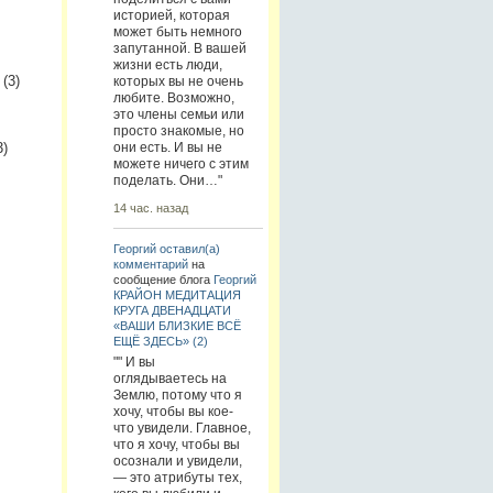
историей, которая
может быть немного
запутанной. В вашей
жизни есть люди,
(3)
которых вы не очень
любите. Возможно,
это члены семьи или
просто знакомые, но
они есть. И вы не
3)
можете ничего с этим
поделать. Они…"
14 час. назад
Георгий
оставил(а)
комментарий
на
сообщение блога
Георгий
КРАЙОН МЕДИТАЦИЯ
КРУГА ДВЕНАДЦАТИ
«ВАШИ БЛИЗКИЕ ВСЁ
ЕЩЁ ЗДЕСЬ» (2)
"" И вы
оглядываетесь на
Землю, потому что я
хочу, чтобы вы кое-
что увидели. Главное,
что я хочу, чтобы вы
осознали и увидели,
— это атрибуты тех,