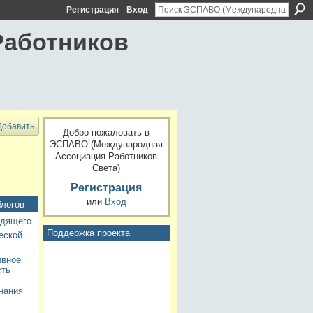
Регистрация
Вход
Работников
Добавить
Добро пожаловать в
ЭСПАВО (Международная
Ассоциация Работников
Света)
Регистрация
или
Вход
блогов
идящего
Поддержка проекта
еской
ивное
сть
нания