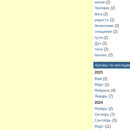
магия
(2)
Человек
(2)
йога
(2)
радость
(2)
безмолвие
(2)
очищение
(2)
пути
(2)
Дух
(2)
тела
(2)
баланс
(2)
Архивы по месяцам
2025
Май
(2)
Март
(1)
Февраль
(4)
Январь
(7)
2024
Ноябрь
(2)
Октябрь
(7)
Сентябрь
(3)
Март
(11)