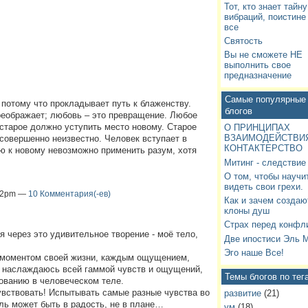
Тот, кто знает тайну
вибраций, поистине
все
Святость
Вы не сможете НЕ
выполнить свое
предназначение
Самые популярные 
отому что прокладывает путь к блаженству.
блогов
реображает; любовь – это превращение. Любое
 старое должно уступить место новому. Старое
О ПРИНЦИПАХ
ВЗАИМОДЕЙСТВИЯ
 совершенно неизвестно. Человек вступает в
КОНТАКТЕРСТВО
 к новому невозможно применить разум, хотя
Митинг - следствие
О том, чтобы научи
видеть свои грехи.
:32pm —
10 Комментария(-ев)
Как и зачем создаю
клоны душ
Страх перед конфл
 через это удивительное творение - моё тело,
Две ипостиси Эль 
Эго наше Все!
 моментом своей жизни, каждым ощущением,
я наслаждаюсь всей гаммой чувств и ощущений,
Темы блогов по тег
ованию в человеческом теле.
увствовать! Испытывать самые разные чувства во
развитие
(21)
ль может быть в радость, не в плане…
ум
(18)