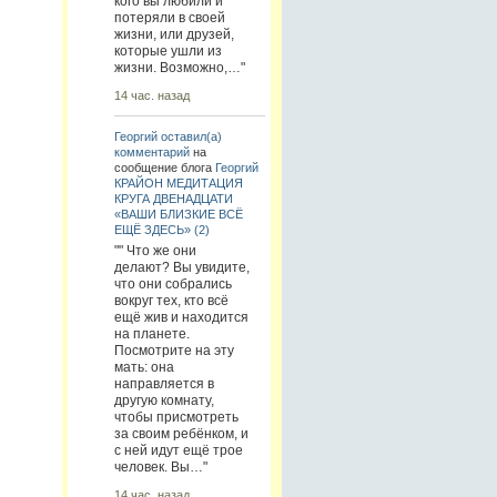
кого вы любили и
потеряли в своей
жизни, или друзей,
которые ушли из
жизни. Возможно,…"
14 час. назад
Георгий
оставил(а)
комментарий
на
сообщение блога
Георгий
КРАЙОН МЕДИТАЦИЯ
КРУГА ДВЕНАДЦАТИ
«ВАШИ БЛИЗКИЕ ВСЁ
ЕЩЁ ЗДЕСЬ» (2)
"" Что же они
делают? Вы увидите,
что они собрались
вокруг тех, кто всё
ещё жив и находится
на планете.
Посмотрите на эту
мать: она
направляется в
другую комнату,
чтобы присмотреть
за своим ребёнком, и
с ней идут ещё трое
человек. Вы…"
14 час. назад