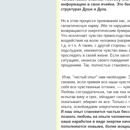
информацию в свои ячейки. Это бес
структурах Души и Духа.
Но в этом процессе проживания нас, 
галактическую карму. Ибо те нарушен
возвращаются энергетическим бумеран
Что исключает чувство превосходства
воздействия на волю человека (наприм
т.д. и т.п. А также, с другой стороны
подспудное, неизжитое чувство вины 
проследить в своей жизни. Если захот
ситуациях, нюансах своего поведения
прощением. Так, полностью становясь
Итак, "чистый опыт" нам необходим. 
сможем, если примем все наши чувств
себя все чувственные оттенки, —- чув
Любовь сострадательна, так как она зн
испытав вину и грех, обладает силой 
охватывает, вбирает их все. Только 
опыта, освобождаем энергетические сг
И наш опыт становится частью бесс
познать любовь на опыте человечес
наши наработки в виде энергии кач
пополняются новыми, более мощным