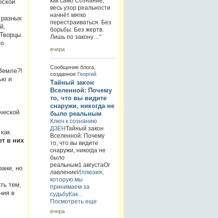
как само Сознание,
еской
весь узор реальности
начнёт мягко
 разных
перестраиваться. Без
й,
борьбы. Без жертв.
Творцы.
Лишь по закону…"
мо
вчера
Сообщение блога,
 Земле?!
созданное
Георгий
ью и
Тайный закон
Вселенной: Почему
то, что вы видите
снаружи, никогда не
ческой
было реальным
Ключ к сознанию
ДЗЕН
Тайный закон
 как
Вселенной: Почему
т в них
то, что вы видите
снаружи, никогда не
было
реальным1 августаОг
ани, но
лавление
Иллюзия,
которую мы
ть тем,
принимаем за
ния в
судьбу
Как…
Посмотреть еще
вчера