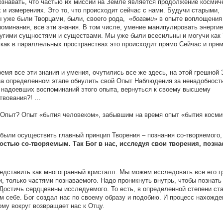
сознавать, что частью их миссии на Земле является продолжение космич
 и измерениях. Это то, что происходит сейчас с нами. Будучи старыми,
уже были Творцами, были, своего рода, «
богами
» в опыте воплощения
оминания, все эти знания. В том числе, умение манипулировать энергие
угими сущностями и существами. Мы уже были всесильны и могучи как 
 как в параллельных пространствах это происходит прямо Сейчас и пря
ремя все эти знания и умения, очутились все же здесь, на этой грешной
 определенном этапе обнулить свой Опыт Наблюдения за ненадобност
 надоевших воспоминаний этого опыта, вернуться к своему высшему
твования?! …
 Опыт? Опыт «бытия человеком», забывшим на время опыт «бытия косми
были осуществить главный принцип Творения – познания со-творяемого,
остью со-творяемым. Так Бог в нас, исследуя свои творения, познае
дставить как многогранный кристалл. Мы можем исследовать все его гр
и, только частями познаваемого. Надо проникнуть внутрь, чтобы познать
остичь сердцевины исследуемого. То есть, в определенной степени ста
м себе. Бог создал нас по своему образу и подобию. И процесс нахожде
му вокруг возвращает нас к Отцу.