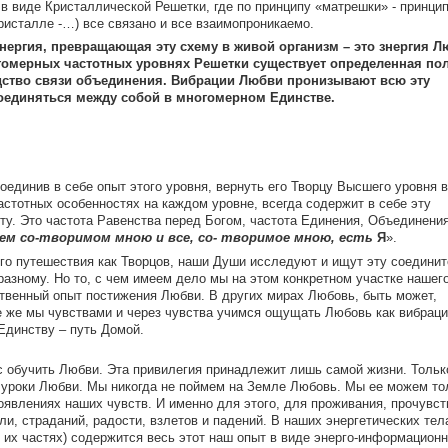
в виде Кристаллической Решетки, где по принципу «матрешки» - принци
кристалле -…) все связано и все взаимопроникаемо.
нергия, превращающая эту схему в живой организм – это знергия Л
огомерных частотных уровнях Решетки существует определенная по
едство связи объединения. Вибрации Любви пронизывают всю эту
соединяться между собой в многомерном Единстве.
оединив в себе опыт этого уровня, вернуть его Творцу Высшего уровня в
стотных особенностях на каждом уровне, всегда содержит в себе эту
у. Это частота Равенства перед Богом, частота Единения, Объединения
сем со-творимом мною и все, со- творимое мною, есть
Я
».
го путешествия как Творцов, наши Души исследуют и ищут эту соедини
азному. Но то, с чем имеем дело мы на этом конкретном участке нашег
ственный опыт постижения Любви. В других мирах Любовь, быть может,
е же мы чувствами и через чувства учимся ощущать Любовь как вибрац
 Единству – путь Домой.
с обучить Любви. Эта привилегия принадлежит лишь самой жизни. Тольк
 уроки Любви. Мы никогда не поймем на Земле Любовь. Мы ее можем то
оявлениях наших чувств. И именно для этого, для проживания, прочувс
ли, страданий, радости, взлетов и падений. В наших энергетических тела
их частях) содержится весь этот наш опыт в виде энерго-информацион