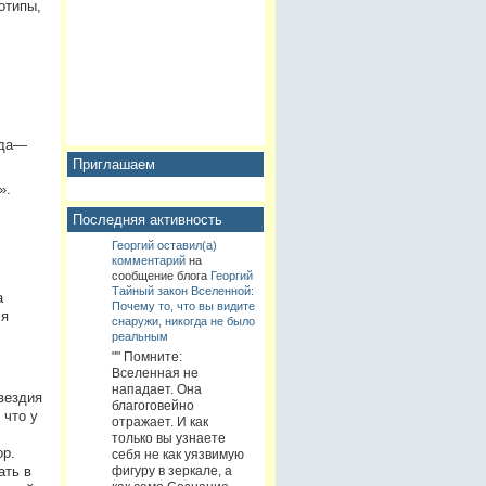
отипы,
ода—
Приглашаем
».
Последняя активность
Георгий
оставил(а)
комментарий
на
сообщение блога
Георгий
Тайный закон Вселенной:
а
Почему то, что вы видите
ся
снаружи, никогда не было
реальным
"" Помните:
Вселенная не
нападает. Она
вездия
благоговейно
 что у
отражает. И как
только вы узнаете
ор.
себя не как уязвимую
ать в
фигуру в зеркале, а