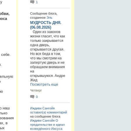
пу
1
юбви,
Сообщение блога,
созданное
Эль
лоса
МУДРОСТЬ ДНЯ.
(06.08.2026)
Один из законов
жизни гласит, что как
только закрывается
одна дверь,
открывается другая.
Но вся беда в том,
 себе.
что мы смотрим на
запертую дверь и не
.
обращаем внимания
на
открывшуюся. Андре
тельную
Жид
о
Посмотреть еще
Четверг
ию
0
о наш
Иждиви Сангойя
оставил(а) комментарий
лько
на сообщение блога
твования
Иждиви Сангойя
О
х, в
предательстве в идеал
ных
возведённого Иисуса