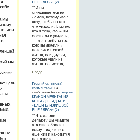
 и
ЕЩЁ ЗДЕСЬ» (2)
себе.
"" И вы
оглядываетесь на
Землю, потому что я
а мы
хочу, чтобы вы кое-
-иному
что увидели. Главное,
то, чем
что я хочу, чтобы вы
мая
осознали и увидели,
ак
— это атрибуты тех,
кого вы любили и
потеряли в своей
алейшей
жизни, или друзей,
о
которые ушли из
орый мы
жизни. Возможно,…"
Среда
ескими
ают цель
Георгий
оставил(а)
комментарий
на
я,
сообщение блога
Георгий
наши
КРАЙОН МЕДИТАЦИЯ
КРУГА ДВЕНАДЦАТИ
авных
«ВАШИ БЛИЗКИЕ ВСЁ
БВИ.
ЕЩЁ ЗДЕСЬ» (2)
"" Что же они
вие
делают? Вы увидите,
что они собрались
вокруг тех, кто всё
енные
ещё жив и находится
Но в
на планете.