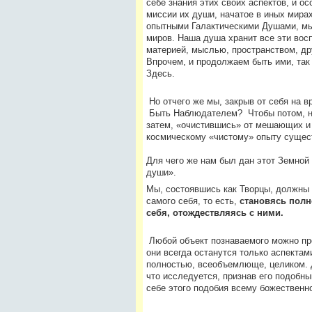
себе знания этих своих аспектов, и о
миссии их души, начатое в иных мирах
опытными Галактическими Душами, мы 
миров. Наша душа хранит все эти восп
материей, мыслью, пространством, др
Впрочем, и продолжаем быть ими, так
Здесь.
Но отчего же мы, закрыв от себя на в
Быть Наблюдателем? Чтобы потом, на
затем, «очистившись» от мешающих и
космическому «чистому» опыту сущес
Для чего же нам был дан этот Земной
души».
Мы, состоявшись как Творцы, должны 
самого себя, то есть,
становясь полн
себя, отождествляясь с ними.
Любой объект познаваемого можно пре
они всегда останутся только аспектам
полностью, всеобъемлюще, целиком. Д
что исследуется, признав его подобны
себе этого подобия всему божественно