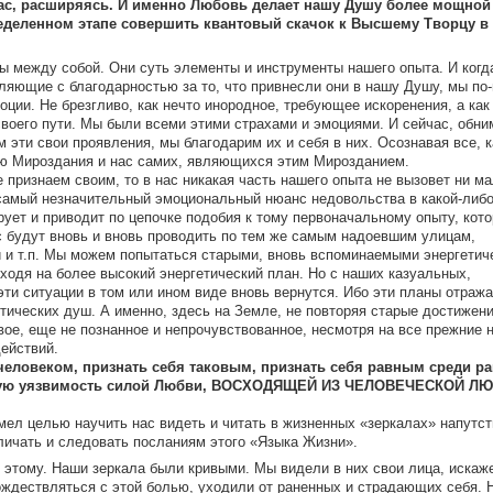
 нас, расширяясь. И именно Любовь делает нашу Душу более мощной
еделенном этапе совершить квантовый скачок к Высшему Творцу в 
ы между собой. Они суть элементы и инструменты нашего опыта. И когд
ляющие с благодарностью за то, что привнесли они в нашу Душу, мы по
ции. Не брезгливо, как нечто инородное, требующее искоренения, а как 
воего пути. Мы были всеми этими страхами и эмоциями. И сейчас, обни
эти свои проявления, мы благодарим их и себя в них. Осознавая все, к
 Мироздания и нас самих, являющихся этим Мирозданием.
 признаем своим, то в нас никакая часть нашего опыта не вызовет ни м
самый незначительный эмоциональный нюанс недовольства в какой-либ
рует и приводит по цепочке подобия к тому первоначальному опыту, кот
ас будут вновь и вновь проводить по тем же самым надоевшим улицам,
 и т.п. Мы можем попытаться старыми, вновь вспоминаемыми энергетич
ходя на более высокий энергетический план. Но с наших казуальных,
ти ситуации в том или ином виде вновь вернутся. Ибо эти планы отраж
ических душ. А именно, здесь на Земле, не повторяя старые достижени
вое, еще не познанное и непрочувствованное, несмотря на все прежние 
ействий.
человеком, признать себя таковым, признать себя равным среди р
ескую уязвимость силой Любви, ВОСХОДЯЩЕЙ ИЗ ЧЕЛОВЕЧЕСКОЙ ЛЮ
л целью научить нас видеть и читать в жизненных «зеркалах» напутст
ичать и следовать посланиям этого
«Языка Жизни».
к этому. Наши зеркала были кривыми. Мы видели в них свои лица, искаж
ождествляться с этой болью, уходили от раненных и страдающих себя. 