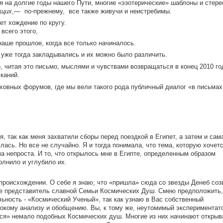
ря на долгие годы нашего Пути, многие «эзотерические» шаблоны и стере
щих
,— по-прежнему, все также живучи и неистребимы.
ет хождение по кругу.
всего этого,
наше прошлое, когда все только начиналось.
 уже тогда закладывались и их можно было различить.
, читая это письмо, мыслями и чувствами возвращаться в конец 2010 г
каний.
ховных форумов, где мы вели такого рода публичный диалог «в письмах
так как меня захватили сборы перед поездкой в Египет, а затем и сам
улась. Но все не случайно. Я и тогда понимала, что тема, которую хочет
а непроста. И то, что открылось мне в Египте, определенным образом
лнило и углубило их.
роисхождении. О себе я знаю, что «пришла» сюда со звезды Денеб соз
е представитель славной Семьи Космических Душ. Смею предположить,
льность - «Космический Ученый», так как узнаю в Вас собственный
бокому анализу и обобщению. Вы, к тому же, неутомимый экспериментат
я» немало подобных Космических душ. Многие из них начинают открыв