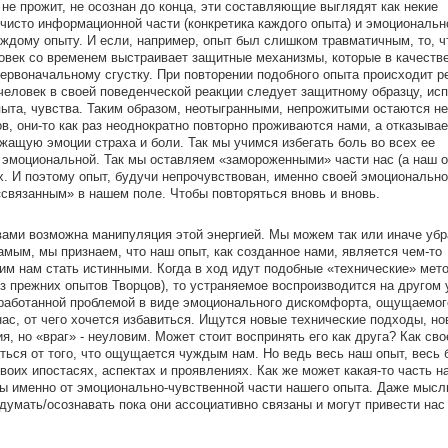
не прожит, не осознан до конца, эти составляющие выглядят как некие
 чисто информационной части (конкретика каждого опыта) и эмоциональн
ждому опыту. И если, например, опыт был слишком травматичным, то, ч
ловек со временем выстраивает защитные механизмы, которые в качестве
ервоначальному сгустку. При повторении подобного опыта происходит р
человек в своей поведенческой реакции следует защитному образцу, ис
пыта, чувства. Таким образом, неотыгранными, непрожитыми остаются не
в, они-то как раз неоднократно повторно проживаются нами, а отказыва
жащую эмоции страха и боли. Так мы учимся избегать боль во всех ее
о эмоциональной. Так мы оставляем «замороженными» части нас (а наш о
ах. И поэтому опыт, будучи непрочувствован, именно своей эмоционально
«связанным» в нашем поле. Чтобы повторяться вновь и вновь.
твами возможна манипуляция этой энергией. Мы можем так или иначе убр
самым, мы признаем, что наш опыт, как созданное нами, является чем-то
им нам стать истинными. Когда в ход идут подобные «технические» мето
з прежних опытов Творцов), то устраняемое воспроизводится на другом 
оработанной проблемой в виде эмоционального дискомфорта, ощущаемого
с, от чего хочется избавиться. Ищутся новые технические подходы, но
, но «враг» - неуловим. Может стоит воспринять его как друга? Как свое
ься от того, что ощущается чуждым нам. Но ведь весь наш опыт, весь 
воих ипостасях, аспектах и проявлениях. Как же может какая-то часть н
ы именно от эмоционально-чувственной части нашего опыта. Даже мысл
умать/осознавать пока они ассоциативно связаны и могут привести нас 