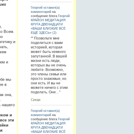
ших
Георгий
оставил(а)
комментарий
на
сообщение блога
Георгий
КРАЙОН МЕДИТАЦИЯ
КРУГА ДВЕНАДЦАТИ
,
«ВАШИ БЛИЗКИЕ ВСЁ
о Всем.
ЕЩЁ ЗДЕСЬ» (2)
во
"" Позвольте мне
гетику.и
поделиться с вами
чать,
историей, которая
может быть немного
ожем
запутанной. В вашей
жизни есть люди,
ем и
которых вы не очень
любите. Возможно,
это члены семьи или
просто знакомые, но
ебе мы
они есть. И вы не
ее в
можете ничего с этим
поделать. Они…"
ак она,
а
Среда
ь нашего
Георгий
оставил(а)
еком и
комментарий
на
сообщение блога
Георгий
все эти
КРАЙОН МЕДИТАЦИЯ
ейки
КРУГА ДВЕНАДЦАТИ
ак
«ВАШИ БЛИЗКИЕ ВСЁ