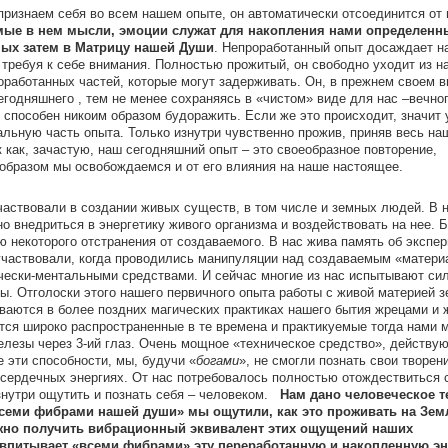
 признаем себя во всем нашем опыте, он автоматически отсоединится от 
мые в нем мысли, эмоции служат для накопления нами определенн
мых затем в Матрицу нашей Души
. Непроработанный опыт досаждает н
 требуя к себе внимания. Полностью прожитый, он свободно уходит из н
оработанных частей, которые могут задерживать. Он, в прежнем своем в
сегодняшнего , тем не менее сохраняясь в «чистом» виде для нас –вечно
 способен никоим образом будоражить. Если же это происходит, значит 
альную часть опыта. Только изнутри чувственно прожив, приняв весь на
 как, зачастую, наш сегодняшний опыт – это своеобразное повторение,
 образом мы освобождаемся и от его влияния на наше настоящее.
ствовали в создании живых существ, в том числе и земных людей. В 
но внедриться в энергетику живого организма и воздействовать на нее. 
 некоторого отстранения от создаваемого. В нас жива память об экспе
участвовали, когда проводились манипуляции над создаваемым «матер
чески-ментальными средствами. И сейчас многие из нас испытывают си
ы. Отголоски этого нашего первичного опыта работы с живой материей з
иваются в более поздних магических практиках нашего бытия жрецами и
ятся широко распространенные в те времена и практикуемые тогда нами 
лезы через 3-ий глаз. Очень мощное «техническое средство», действу
е эти способности, мы, будучи «
богами
», не смогли познать свои творени
а сердечных энергиях. От нас потребовалось полностью отождествиться 
знутри ощутить и познать себя – человеком.
Нам дано человеческое т
семи фибрами нашей души» мы ощутили, как это проживать на Зем
жно получить вибрационный эквивалент этих ощущений наших
 впитывает «всеми фибрами» эту переработанную и накопленную эн