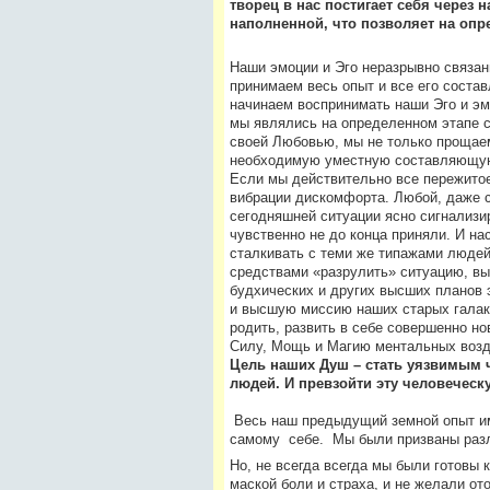
творец в нас постигает себя через
наполненной, что позволяет на опр
Наши эмоции и Эго неразрывно связан
принимаем весь опыт и все его состав
начинаем воспринимать наши Эго и эмо
мы являлись на определенном этапе с
своей Любовью, мы не только прощаем 
необходимую уместную составляющую
Если мы действительно все пережитое
вибрации дискомфорта. Любой, даже 
сегодняшней ситуации ясно сигнализи
чувственно не до конца приняли. И н
сталкивать с теми же типажами людей
средствами «разрулить» ситуацию, вы
будхических и других высших планов э
и высшую миссию наших старых галакт
родить, развить в себе совершенно но
Силу, Мощь и Магию ментальных возд
Цель наших Душ – стать уязвимым 
людей. И превзойти эту человеч
Весь наш предыдущий земной опыт име
самому себе.
Мы были призваны разл
Но, не всегда всегда мы были готовы 
маской боли и страха, и не желали от