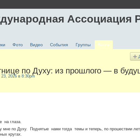
дународная Ассоциация 
ики
Фото
Видео
События
Группы
Блоги
нице по Духу: из прошлого — в буду
 23, 2026 в 8:30pm
е на глаза.
 мне по Духу. Поднятые нами тогда темы и теперь, по прошествии лет,
ных кругах.