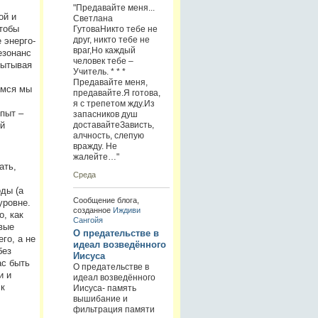
"Предавайте меня...
ой и
Светлана
тобы
ГутоваНикто тебе не
друг, никто тебе не
 энерго-
враг,Но каждый
езонанс
человек тебе –
пытывая
Учитель. * * *
Предавайте меня,
емся мы
предавайте.Я готова,
я с трепетом жду.Из
пыт –
запасников душ
доставайтеЗависть,
й
алчность, слепую
вражду. Не
жалейте…"
ать,
Среда
ды (а
Сообщение блога,
уровне.
созданное
Иждиви
, как
Сангойя
вые
О предательстве в
го, а не
идеал возведённого
без
Иисуса
ас быть
О предательстве в
и и
идеал возведённого
к
Иисуса- память
вышибание и
фильтрация памяти