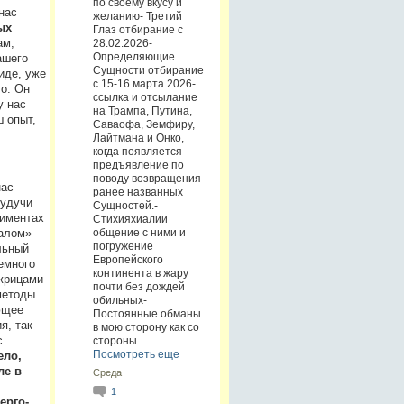
по своему вкусу и
нас
желанию- Третий
ых
Глаз отбирание с
ам,
28.02.2026-
Определяющие
ашего
Сущности отбирание
иде, уже
с 15-16 марта 2026-
го. Он
ссылка и отсылание
у нас
на Трампа, Путина,
ш опыт,
Саваофа, Земфиру,
Лайтмана и Онко,
когда появляется
предъявление по
поводу возвращения
нас
ранее названных
Будучи
Сущностей.-
риментах
Стихияхиалии
общение с ними и
иалом»
погружение
льный
Европейского
емного
континента в жару
 жрицами
почти без дождей
методы
обильных-
ющее
Постоянные обманы
я, так
в мою сторону как со
с
стороны…
Посмотреть еще
ело,
ле в
Среда
1
ерго-