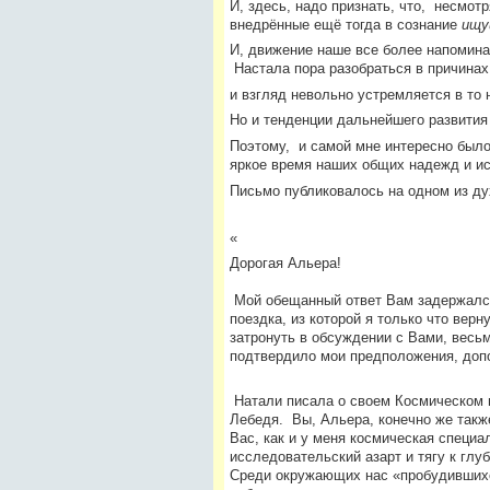
И, здесь, надо признать, что, несмот
внедрённые ещё тогда в сознание
ищу
И, движение наше все более напомина
Настала пора разобраться в причинах 
и взгляд невольно устремляется в то 
Но и тенденции дальнейшего развития
Поэтому, и самой мне интересно было
яркое время наших общих надежд и ис
Письмо публиковалось на одном из ду
«
Дорогая
Альера
!
Мой обещанный ответ Вам задержался, 
поездка, из которой я только что верн
затронуть в обсуждении с Вами, весьм
подтвердило мои предположения, допо
Натали писала о своем Космическом п
Лебедя. Вы, Альера, конечно же такж
Вас, как и у меня космическая специа
исследовательский азарт и тягу к глу
Среди окружающих нас «пробудившихс