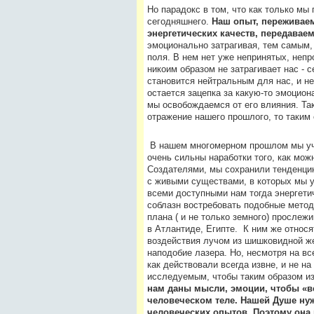
Но парадокс в том, что как только мы
сегодняшнего.
Наш опыт, переживае
энергетических качеств, передавае
эмоционально затрагивая, тем самым,
поля. В нем нет уже непринятых, непр
никоим образом не затрагивает нас - 
становится нейтральным для нас, и не
остается зацепка за какую-то эмоцион
мы освобождаемся от его влияния. Так
отражение нашего прошлого, то таким
В нашем многомерном прошлом мы уча
очень сильны наработки того, как мож
Создателями, мы сохранили тенденцию
с живыми существами, в которых мы 
всеми доступными нам тогда энергети
соблазн востребовать подобные метод
плана ( и не только земного) прослеж
в Атлантиде, Египте. К ним же относ
воздействия лучом из шишковидной же
наподобие лазера. Но, несмотря на вс
как действовали всегда извн
е, и не н
исследуемым, чтобы таким образом и
нам даны мысли, эмоции, чтобы «в
человеческом теле. Нашей Душе ну
человеческих опытов. Поэтому она