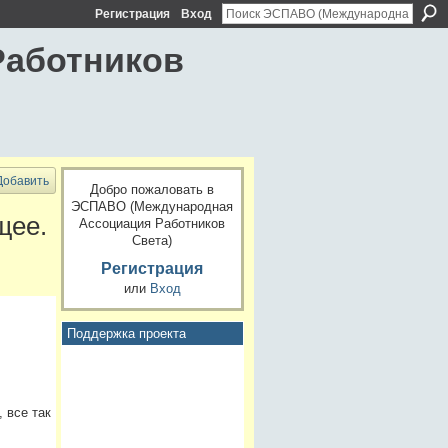
Регистрация
Вход
Работников
Добавить
Добро пожаловать в
ЭСПАВО (Международная
щее.
Ассоциация Работников
Света)
Регистрация
или
Вход
Поддержка проекта
 все так