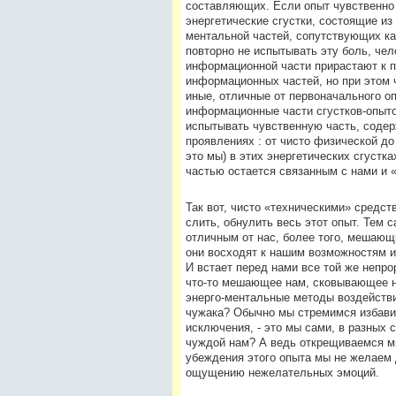
составляющих. Если опыт чувственно 
энергетические сгустки, состоящие из
ментальной частей, сопутствующих ка
повторно не испытывать эту боль, че
информационной части прирастают к п
информационных частей, но при этом 
иные, отличные от первоначального о
информационные части сгустков-опыто
испытывать чувственную часть, содер
проявлениях : от чисто физической д
это мы) в этих энергетических сгустк
частью остается связанным с нами и 
Так вот, чисто «техническими» средс
слить, обнулить весь этот опыт. Тем 
отличным от нас, более того, мешающ
они восходят к нашим возможностям и
И встает перед нами все той же непр
что-то мешающее нам, сковывающее на
энерго-ментальные методы воздействия
чужака? Обычно мы стремимся избавит
исключения, - это мы сами, в разных с
чуждой нам? А ведь открещиваемся м
убеждения этого опыта мы не желаем д
ощущению нежелательных эмоций.