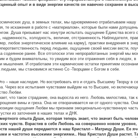
ценный опыт и в виде энергии качеств он навечно сохранен в выс
космических душ, в земных телах, мы одновременно отрабатываем нашу
ия, те искажения в работе с «материалом», которые были нами допущены
гом. Душа призывает нас изнутри испытать ощущение Единства всего с
, надменность, холодность, величие, отстраненность Наблюдателя, пра
ер, любое энергетическое влияние на карму), практики внедрения в энер
, гиперответственность перед людьми, ощущение своей миссии вести, поу
за содеянное ранее. Все отголоски этих непроработанных энергий мы м
им и будем внимательны, то увидим все эти отражения себя в людях, в
 и мышления. И отработаем эти кармические остатки принятием осознани
 людьми, мы становимся истинно Со -Творцами с Богом в себе.
Это – наше наследие. Но востребовать его и отдать Высшему Творцу в с
а. Через все испытания чувствами выйдем на то Высшее, но включающ
ство Любви.
ает, что такое страдание, она выросла из него. Любовь милостива, так к
прощения вины и греха. Она не отворачивается ни от одного чувства. Он
с позиции ощущения Любви мы признаем эмоционально-чувственную част
устки из заточения в наших телах и ДНК.
мертного опыта Души, которая теперь знает, что значит быть челов
ких чувств. Взрастив в себе Любовь на совершенно новом уровне, 
еств нашей души передаются в наш Кристалл – Матрицу Души. Ее яч
и и частотно высокими энергиями.. Наш Кристалл Души растет. Т