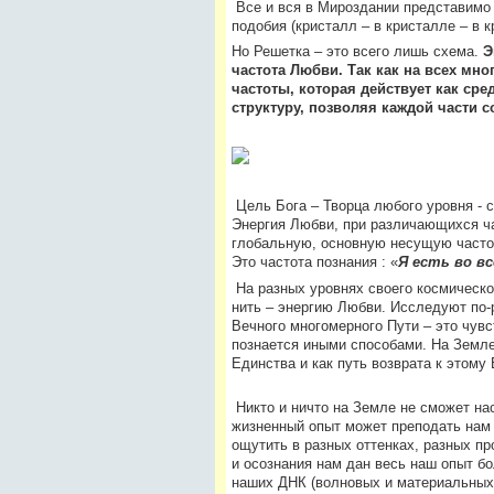
Все и вся в Мироздании представимо 
подобия (кристалл – в кристалле – в 
Но Решетка – это всего лишь схема.
Э
частота Любви. Так как на всех мн
частоты, которая действует как ср
структуру, позволяя каждой части 
Цель Бога – Творца любого уровня - с
Энергия Любви, при различающихся ча
глобальную, основную несущую частот
Это частота познания :
«
Я есть во в
На разных уровнях своего космическо
нить – энергию Любви. Исследуют по-р
Вечного многомерного Пути – это чув
познается иными способами. На Земл
Единства и как путь возврата к этому
Никто и ничто на Земле не сможет на
жизненный опыт может преподать нам
ощутить в разных оттенках, разных пр
и осознания нам дан весь наш опыт бо
наших ДНК (волновых и материальных 