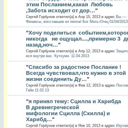
этим Посланием,какая Любовь
,Забота исходит от дор…
"
Сергей Горбунов ответил(а) в Апр 15, 2013 в адрес
Вы —
Фениксы, восставшие из пепла! Бог Мать-Отец 01/04/2013
"
Хочу поделиться событием,которо
никогда не ощущал....,примерно 3 д
назад,ноч…
"
Сергей Горбунов ответил(а) в Апр 12, 2013 в адрес
Защит
вся внутри вас. Кутхуми. 11.04.2013
"
Спасибо за радостное Послание !
Всегда чувствовал,что нужно в этой
жизни соединить Ду…
"
Сергей Горбунов ответил(а) в Фев 12, 2013 в адрес
Посла
Гайи 11.02.13
"
я принял тему: Сцилла и Харибда
В древнегреческой
мифологии Сцилла (Скилла) и
Харибд…
"
Сергей Горбунов ответил(а) в Янв 10, 2013 в адрес
Изуча