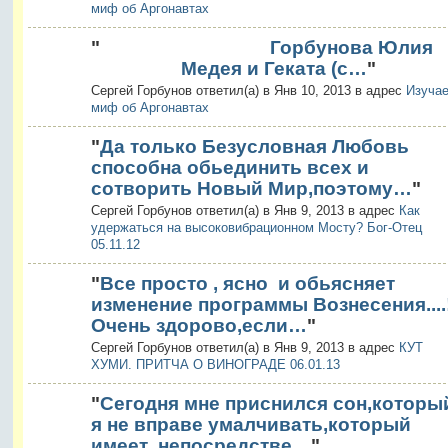
миф об Аргонавтах
"
Горбунова Юлия
Медея и Геката (с…
"
Сергей Горбунов ответил(а) в Янв 10, 2013 в адрес
Изуча
миф об Аргонавтах
"
Да только Безусловная Любовь
способна обьединить всех и
сотворить Новый Мир,поэтому…
"
Сергей Горбунов ответил(а) в Янв 9, 2013 в адрес
Как
удержаться на высоковибрационном Мосту? Бог-Отец
05.11.12
"
Все просто , ясно и обьясняет
изменение программы Вознесения....
Очень здорово,если…
"
Сергей Горбунов ответил(а) в Янв 9, 2013 в адрес
КУТ
ХУМИ. ПРИТЧА О ВИНОГРАДЕ 06.01.13
"
Сегодня мне приснился сон,которы
я не вправе умалчивать,который
имеет непосредстве…
"