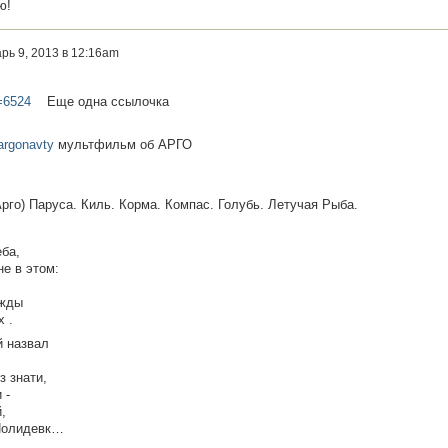
ю!
рь 9, 2013 в 12:16am
d=6524
Еще одна ссылочка
-argonavty
мультфильм об АРГО
Арго) Паруса. Киль. Корма. Компас. Голубь. Летучая Рыба.
ба,
не в этом:
ажды
 .
й назвал
з знати,
 -
,
 Полидевк…