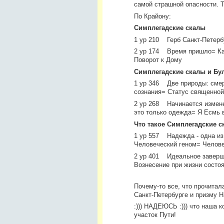
самой страшной опасности. Т
По Крайону:
Симплегадские скалы
1 ур 210 Герб Санкт-Петерб
2 ур 174 Время пришло= Ка
Поворот к Дому
Симплегадские скалы и Бу
1 ур 346 Две природы: смер
сознания= Статус священной
2 ур 268 Начинается измене
это только одежда= Я Есмь 
Что такое Симплегадские 
1 ур 557 Надежда - одна из 
Человеческий геном= Челове
2 ур 401 Идеальное заверше
Вознесение при жизни состо
Почему-то все, что прочитал
Санкт-Петербурге и призму Н
:))) НАДЕЮСЬ :))) что наша 
участок Пути!