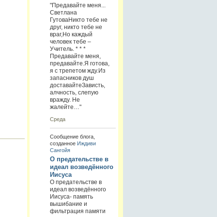
"Предавайте меня...
Светлана
ГутоваНикто тебе не
друг, никто тебе не
враг,Но каждый
человек тебе –
Учитель. * * *
Предавайте меня,
предавайте.Я готова,
я с трепетом жду.Из
запасников душ
доставайтеЗависть,
алчность, слепую
вражду. Не
жалейте…"
Среда
Сообщение блога,
созданное
Иждиви
Сангойя
О предательстве в
идеал возведённого
Иисуса
О предательстве в
идеал возведённого
Иисуса- память
вышибание и
фильтрация памяти