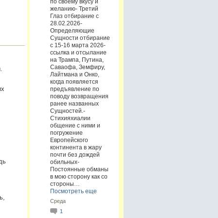
по своему вкусу и
желанию- Третий
Глаз отбирание с
28.02.2026-
Определяющие
Сущности отбирание
с 15-16 марта 2026-
ссылка и отсылание
на Трампа, Путина,
Саваофа, Земфиру,
.
Лайтмана и Онко,
когда появляется
их
предъявление по
поводу возвращения
ранее названных
Сущностей.-
Стихияхиалии
общение с ними и
погружение
Европейского
континента в жару
,
почти без дождей
дь
обильных-
Постоянные обманы
в мою сторону как со
стороны…
Посмотреть еще
ь,
Среда
1