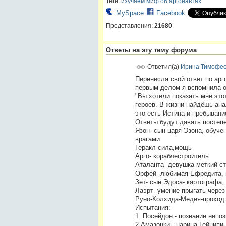
Теги:
изучаем миф об аргонавтах
MySpace
Facebook
Представления:
21680
Ответы на эту тему форума
Ответил(а)
Ирина Тимофе
Перенесла свой ответ по арг
первым делом я вспомнила о 
"Вы хотели показать мне это
героев. В жизни найдёшь ана
это есть Истина и пребывани
Ответы будут давать постепе
Язон- сын царя Эзона, обуче
врагами
Геракл-сила,мощь
Арго- кораблестроитель
Аталанта- девушка-меткий с
Орфей- любимая Ефредита, м
Зет- сын Эдоса- картографа,
Лаэрт- умение прыгать через
Руно-Колхида-Медея-проход
Испытания:
1. Посейдон - познание непо
2.Амазонки - царица Гейципи