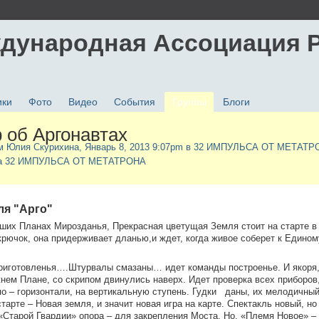
дународная Ассоциация 
ики
Фото
Видео
События
Группы
Блоги
 об Аргонавтах
ем
Юлия Скурихина
, Январь 8, 2013 9:07pm в
32 ИМПУЛЬСА ОТ МЕТАТР
ума 32 ИМПУЛЬСА ОТ МЕТАТРОНА
ля "Арго"
их Планах Мирозданья, Прекрасная цветущая Земля стоит на старте в
крючок, она придерживает дланью,и ждет, когда живое соберет к Едином
приготовленья….Штурвалы смазаны… идет команды построенье. И якоря
ем Плане, со скрипом двинулись наверх. Идет проверка всех приборов,
по – горизонтали, на вертикальную ступень. Гудки даны, их мелодичный
старте – Новая земля, и значит новая игра на карте. Спектакль новый, но
 «Старой Гвардии» опора – для закрепления Моста. Но, «Племя Новое» –