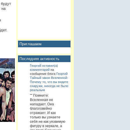
 будут
 на
и
дет.
Приглашаем
Последняя активность
Георгий
оставил(а)
комментарий
на
сообщение блога
Георгий
Тайный закон Вселенной:
Почему то, что вы видите
снаружи, никогда не было
реальным
"" Помните:
Вселенная не
нападает. Она
благоговейно
отражает. И как
только вы узнаете
себя не как уязвимую
фигуру в зеркале, а