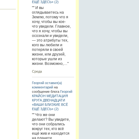
ЕЩЁ ЗДЕСЬ» (2)
"" И вы
оглядываетесь на
Землю, потому что я
хочу, чтобы вы кое-
что увидели. Главное,
что я хочу, чтобы вы
осознали и увидели,
— это атрибуты тех,
кого вы любили и
потеряли в своей
жизни, или друзей,
которые ушли из
жизни. Возможно,…"
Среда
Георгий
оставил(а)
комментарий
на
сообщение блога
Георгий
КРАЙОН МЕДИТАЦИЯ
КРУГА ДВЕНАДЦАТИ
«ВАШИ БЛИЗКИЕ ВСЁ
ЕЩЁ ЗДЕСЬ» (2)
"" Что же они
делают? Вы увидите,
что они собрались
вокруг тех, кто всё
ещё жив и находится
на планете.