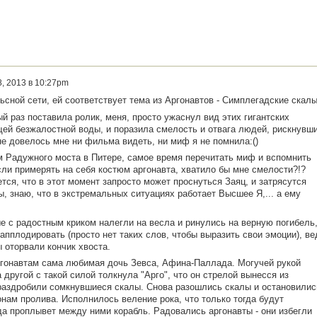
, 2013 в 10:27pm
ьсной сети, ей соответствует тема из Аргонавтов - Симплегадские скалы
й раз поставила ролик, меня, просто ужаснул вид этих гигантских
ей безжалостной воды, и поразила смелость и отвага людей, рискнувш
о не довелось мне ни фильма видеть, ни миф я не помнила:()
м Радужного моста в Питере, самое время перечитать миф и вспомнить
сли примерять на себя костюм аргонавта, хватило бы мне смелости?!?
ется, что в этот момент запросто может проснуться Заяц, и затрясутся
ы, знаю, что в экстремальных ситуациях работает Высшее Я,... а ему
е с радостным криком налегли на весла и ринулись на верную погибель
 апплодировать (просто нет таких слов, чтобы выразить свои эмоции), ве
 оторвали кончик хвоста.
ргонавтам сама любимая дочь Зевса, Афина-Паллада. Могучей рукой
 другой с такой силой толкнула "Арго", что он стрелой вынесся из
 раздробили сомкнувшиеся скалы. Снова разошлись скалы и остановилис
нам пролива. Исполнилось веление рока, что только тогда будут
а проплывет между ними корабль. Радовались аргонавты - они избегли