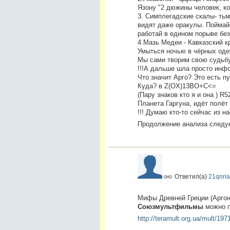
Язону "2 дюжины человек, ко
3. Симплегадские скалы- тьм
видят даже оракулы. Поймай
работай в едином порыве без
4.Мазь Медеи - Кавказский к
Умыться ночью в чёрных оде
Мы сами творим свою судьбу
!!!А дальше шла просто инф
Что значит Арго? Это есть п
Куда? в Z(OX)13BO+C<=
(Пару знаков кто я и она ) R5
Планета Гаргуна, идёт полёт
!!! Думаю кто-то сейчас из 
Продолжение анализа следуе
Ответил(а)
21qnria
Мифы Древней Греции (Аргона
Союзмультфильмы
можно п
http://teramult.org.ua/mult/19