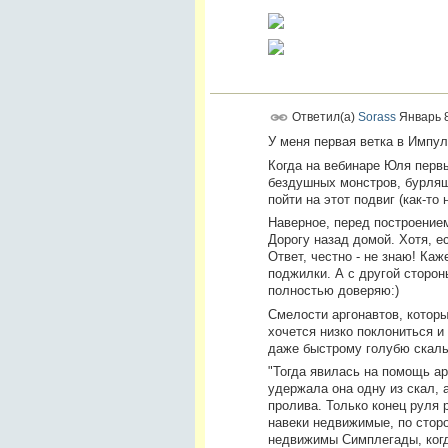
Ответил(а)
Sorass
Январь 8
У меня первая ветка в Импул
Когда на вебинаре Юля первы
бездушных монстров, бурлящ
пойти на этот подвиг (как-т
Наверное, перед построение
Дорогу назад домой. Хотя, е
Ответ, честно - не знаю! Каж
поджилки. А с другой сторон
полностью доверяю:)
Смелости аргонавтов, которы
хочется низко поклониться и
даже быстрому голубю скалы
"Тогда явилась на помощь а
удержала она одну из скал, а
пролива. Только конец руля
навеки недвижимые, по сторо
недвижимы Симплегады, когд