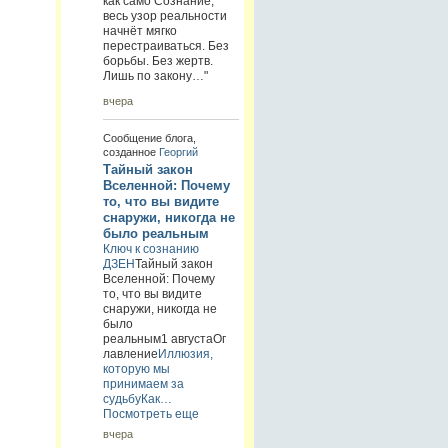
как само Сознание,
весь узор реальности
начнёт мягко
перестраиваться. Без
борьбы. Без жертв.
Лишь по закону…"
вчера
Сообщение блога,
созданное
Георгий
Тайный закон
Вселенной: Почему
то, что вы видите
снаружи, никогда не
было реальным
Ключ к сознанию
ДЗЕН
Тайный закон
Вселенной: Почему
то, что вы видите
снаружи, никогда не
было
реальным1 августаОг
лавление
Иллюзия,
которую мы
принимаем за
судьбу
Как…
Посмотреть еще
вчера