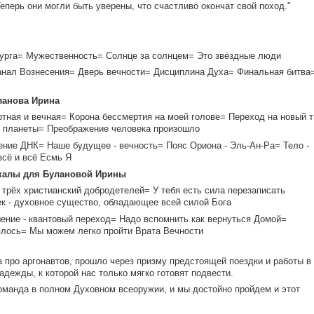
еперь они могли быть уверены, что счастливо окончат свой поход."
урга= Мужественность= Солнце за солнцем= Это звёздные люди
нал Вознесения= Дверь вечности= Дисциплина Духа= Финальная битва
ланова Ирина
тная и вечная= Корона бессмертия на моей голове= Переход на новый т
 планеты= Преображение человека произошло
ние ДНК= Наше будущее - вечность= Пояс Ориона - Эль-Ан-Ра= Тело -
всё и всё Есмь Я
скалы для Булановой Ирины
трёх христианский добродетелей= У тебя есть сила перезаписать
к - духовное существо, обладающее всей силой Бога
ние - квантовый переход= Надо вспомнить как вернуться Домой=
ялось= Мы можем легко пройти Врата Вечности
а про аргонавтов, прошло через призму предстоящей поездки и работы в
адежды, к которой нас только мягко готовят подвести.
команда в полном Духовном всеоружии, и мы достойно пройдем и этот