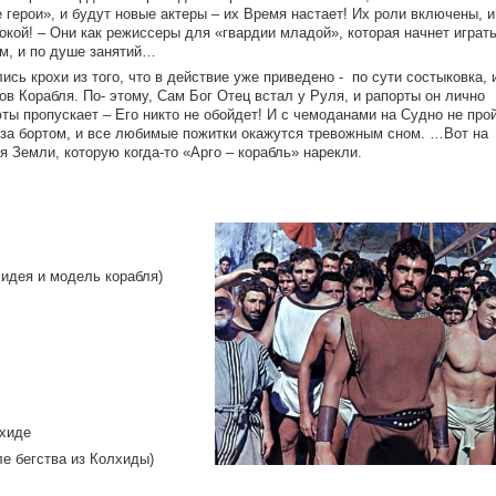
е герои», и будут новые актеры – их Время настает! Их роли включены, и
покой! – Они как режиссеры для «гвардии младой», которая начнет играть
ем, и по душе занятий…
ись крохи из того, что в действие уже приведено - по сути состыковка, 
в Корабля. По- этому, Сам Бог Отец встал у Руля, и рапорты он лично
юты пропускает – Его никто не обойдет! И с чемоданами на Судно не прой
, за бортом, и все любимые пожитки окажутся тревожным сном. …Вот на
 Земли, которую когда-то «Арго – корабль» нарекли.
 идея и модель корабля)
лхиде
е бегства из Колхиды)