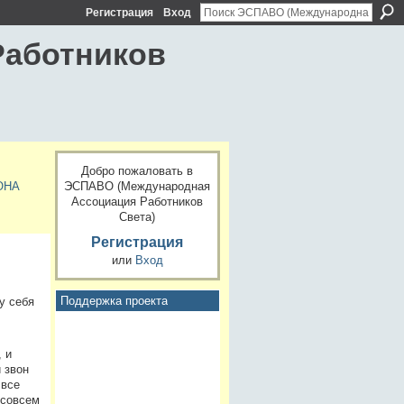
Регистрация
Вход
Работников
Добро пожаловать в
ЭСПАВО (Международная
ОНА
Ассоциация Работников
Света)
Регистрация
или
Вход
Поддержка проекта
у себя
,
 и
 звон
 все
 совсем