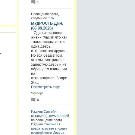
1
Сообщение блога,
созданное
Эль
МУДРОСТЬ ДНЯ.
(06.08.2026)
Один из законов
жизни гласит, что как
только закрывается
одна дверь,
открывается другая.
.
Но вся беда в том,
что мы смотрим на
запертую дверь и не
обращаем внимания
на
открывшуюся. Андре
Жид
Посмотреть еще
Четверг
0
Иждиви Сангойя
оставил(а) комментарий
на сообщение блога
Иждиви Сангойя
О
предательстве в идеал
возведённого Иисуса