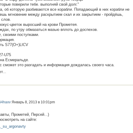
торые поверили тебе. выполняй свой долг."
а, об которую разбиваются все корабли. Попадающий в них корабли не
ешь мгновение между раскрытием скал и их закрытием - пройдёшь,
 слов.
рокус-цветок выросший на крови Прометея.
ждах, по утру обмазаться мазью вплоть до доспехов.
, своими поступками.
ормация.
уть S77(О+)LICV
27-U75
 на Есмеральде.
нас сможет это разгадать и информация дождалась своего часа.
т...
i4haxv
Январь 8, 2013 в 10:01pm
вты, Прометей, Персей...)
осмотреть на сайте:
71_su_argonavty