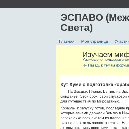
ЭСПАВО (Меж
Света)
Главная
Моя страница
Участн
Изучаем миф
Размещено пользовател
Назад, к темам фор
Кут Хуми о подготовке кораб
На Высших Планах Бытия, на Высш
ожиданье. Свой срок, свой спусковой 
для путешествия по Мирозданью.
Корабль к запуску готов, последние 
которые веками держали Землю в Нижн
переключка всех систем-из плавания 
,как на спектакль звонок в театре. На 
актеры остались прежними пока – как