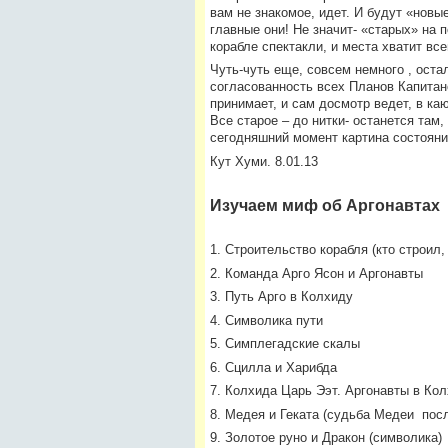
вам не знакомое, идет. И будут «новы
главные они! Не значит- «старых» на 
корабле спектакли, и места хватит вс
Чуть-чуть еще, совсем немного , остал
согласованность всех Планов Капитано
принимает, и сам досмотр ведет, в ка
Все старое – до нитки- останется там
сегодняшний момент картина состояния
Кут Хуми. 8.01.13
Изучаем миф об Аргонавтах
1. Строительство корабля (кто строил,
2. Команда Арго Ясон и Аргонавты
3. Путь Арго в Колхиду
4. Символика пути
5. Симплегадские скалы
6. Сцилла и Харибда
7. Колхида Царь Ээт. Аргонавты в Ко
8. Медея и Геката (судьба Медеи посл
9. Золотое руно и Дракон (символика)