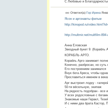
С Любовью и Благодарность
Ответил(а)
Гор Ирина
Янва
Ясон и аргонавты фильм
http://kinopod.ru/video.html?i
http://multmir.net/multfilm-894
Анна Еловская
Звездный букет 9. (Корабль 
КОРАБЛЬ АРГО.
Корабль Арго занимает полне
Конечно, разбросан, но суть 
Его построением занимался
Внук бога Ареса, чтобы одн
Прославиться именем в веках
Арг выстроил лодку - галеро
50-ти вёсельную, экипаж
На редкость подобран - все и
У всех родословные с богами
Знакомые наши Геракл, Тезей
И с ними два брата Кастор,