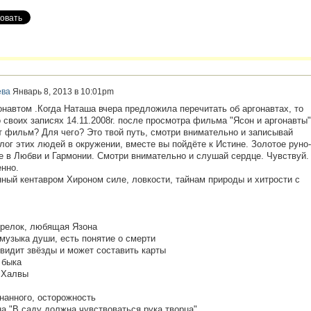
ева
Январь 8, 2013 в 10:01pm
онавтом .Когда Наташа вчера предложила перечитать об аргонавтах, то
своих записях 14.11.2008г. после просмотра фильма "Ясон и аргонавты"
т фильм? Для чего? Это твой путь, смотри внимательно и записывай
лог этих людей в окружении, вместе вы пойдёте к Истине. Золотое руно-
е в Любви и Гармонии. Смотри внимательно и слушай сердце. Чувствуй.
нно.
нный кентавром Хироном силе, ловкости, тайнам природы и хитрости с
трелок, любящая Язона
узыка души, есть понятие о смерти
 видит звёзды и может составить карты
 быка
 Халвы
знанного, осторожность
на "В саду должна чувствоваться рука творца"