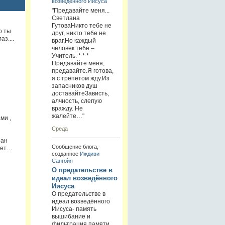
возведённого Иисуса
"Предавайте меня...
Светлана
ГутоваНикто тебе не
о ты
друг, никто тебе не
з....
враг,Но каждый
человек тебе –
Учитель. * * *
Предавайте меня,
предавайте.Я готова,
я с трепетом жду.Из
запасников душ
доставайтеЗависть,
алчность, слепую
вражду. Не
жалейте…"
ми ,
Среда
еан
Сообщение блога,
меет…
созданное
Иждиви
Сангойя
О предательстве в
идеал возведённого
Иисуса
О предательстве в
идеал возведённого
Иисуса- память
вышибание и
фильтрация памяти