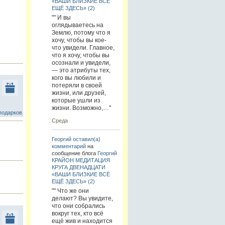
«ВАШИ БЛИЗКИЕ ВСЁ
ЕЩЁ ЗДЕСЬ» (2)
"" И вы
оглядываетесь на
Землю, потому что я
хочу, чтобы вы кое-
что увидели. Главное,
что я хочу, чтобы вы
осознали и увидели,
— это атрибуты тех,
кого вы любили и
потеряли в своей
жизни, или друзей,
которые ушли из
жизни. Возможно,…"
подарков
Среда
Георгий
оставил(а)
комментарий
на
сообщение блога
Георгий
КРАЙОН МЕДИТАЦИЯ
КРУГА ДВЕНАДЦАТИ
«ВАШИ БЛИЗКИЕ ВСЁ
ЕЩЁ ЗДЕСЬ» (2)
"" Что же они
делают? Вы увидите,
что они собрались
вокруг тех, кто всё
ещё жив и находится