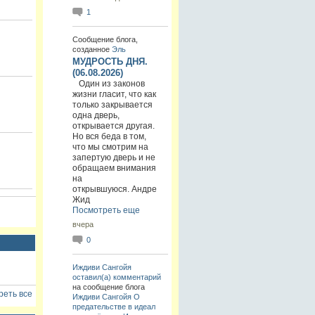
1
Сообщение блога,
созданное
Эль
МУДРОСТЬ ДНЯ.
(06.08.2026)
Один из законов
жизни гласит, что как
только закрывается
одна дверь,
открывается другая.
Но вся беда в том,
что мы смотрим на
запертую дверь и не
обращаем внимания
на
открывшуюся. Андре
Жид
Посмотреть еще
вчера
0
Иждиви Сангойя
оставил(а) комментарий
на сообщение блога
еть все
Иждиви Сангойя
О
предательстве в идеал