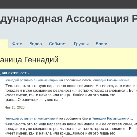
дународная Ассоциация 
ики
Фото
Видео
События
Группы
Блоги
аница Геннадий
няя активность
Геннадий
оставил(а) комментарий
на сообщение блога
Геннадий
Размышления....
"Реальность это то куда наравлено наше внимание.Мы ее создаем сами, и
попадаем в уже созданные реальности,, частью которых становимся... Бог 
имеет имени, как и начала или конца...Любое имя это лишь его
грань....Ограничение нужно на…"
Янв 13, 2020
Геннадий
оставил(а) комментарий
на сообщение блога
Геннадий
Размышления....
"Реальность это то куда наравлено наше внимание.Мы ее созжаем сами, и
попадаем в уже созданные реальности,, частью которых становимся... Бог 
имеет имени, как и начала или конца...Любое имя это лишь его