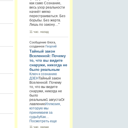
как само Сознание,
весь узор реальности
начнёт мягко
перестраиваться. Без
борьбы. Без жертв.
Лишь по закону…"
11 час. назад
Сообщение блога,
созданное
Георгий
Тайный закон
Вселенной: Почему
то, что вы видите
снаружи, никогда не
было реальным
Ключ к сознанию
ДЗЕН
Тайный закон
Вселенной: Почему
то, что вы видите
снаружи, никогда не
было
реальным1 августаОг
лавление
Иллюзия,
которую мы
принимаем за
судьбу
Как…
Посмотреть еще
11 час. назад