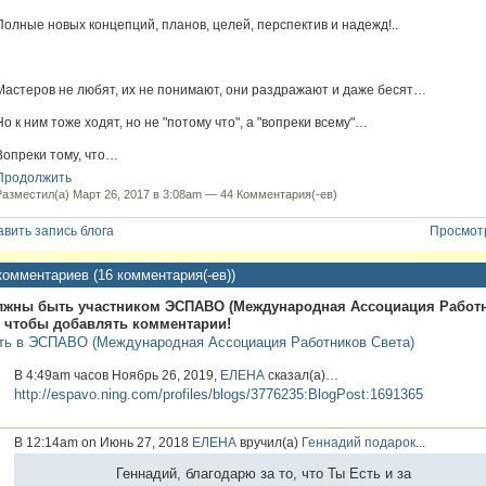
Полные новых концепций, планов, целей, перспектив и надежд!..
Мастеров не любят, их не понимают, они раздражают и даже бесят…
Но к ним тоже ходят, но не "потому что", а "вопреки всему"…
Вопреки тому, что…
Продолжить
Разместил(а) Март 26, 2017 в 3:08am —
44 Комментария(-ев)
вить запись блога
Просмотр
комментариев (16 комментария(-ев))
лжны быть участником ЭСПАВО (Международная Ассоциация Работ
, чтобы добавлять комментарии!
ть в ЭСПАВО (Международная Ассоциация Работников Света)
В 4:49am часов Ноябрь 26, 2019,
ЕЛЕНА
сказал(а)…
http://espavo.ning.com/profiles/blogs/3776235:BlogPost:1691365
В 12:14am on Июнь 27, 2018
ЕЛЕНА
вручил(а)
Геннадий
подарок
...
Геннадий, благодарю за то, что Ты Есть и за