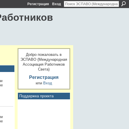
Регистрация
Вход
Работников
Добро пожаловать в
ЭСПАВО (Международная
Ассоциация Работников
Света)
Регистрация
ли
или
Вход
не
Поддержка проекта
ли
не