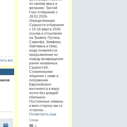
по своему вкусу и
желанию- Третий
Глаз отбирание с
28.02.2026-
Определяющие
Сущности отбирание
с 15-16 марта 2026-
ссылка и отсылание
на Трампа, Путина,
Саваофа, Земфиру,
Лайтмана и Онко,
когда появляется
предъявление по
поводу возвращения
еть все
ранее названных
Сущностей.-
Стихияхиалии
общение с ними и
ников
погружение
Европейского
континента в жару
почти без дождей
обильных-
Постоянные обманы
в мою сторону как со
стороны…
Посмотреть еще
Среда
1