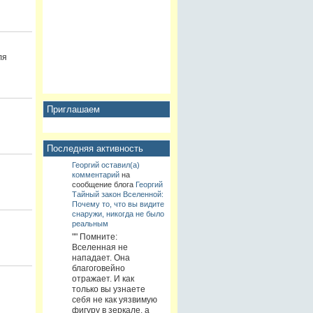
ля
Приглашаем
Последняя активность
Георгий
оставил(а)
комментарий
на
сообщение блога
Георгий
Тайный закон Вселенной:
Почему то, что вы видите
снаружи, никогда не было
реальным
"" Помните:
Вселенная не
нападает. Она
благоговейно
отражает. И как
только вы узнаете
себя не как уязвимую
фигуру в зеркале, а