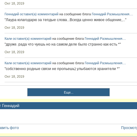
Окт 18, 2019
Геннадий
оставил(а) комментарий
на сообщение блога
Геннадий
Размышления....
"Лаура юлагодарю за тепдые слова...Всегда ценно живое общение,..."
Окт 18, 2019
Кали
оставил(а) комментарий
на сообщение блога
Геннадий
Размышления....
"друже. рада что чуешь но на самом деле было странно как есть *"
Окт 18, 2019
Кали
оставил(а) комментарий
на сообщение блога
Геннадий
Размышления....
"собственно родные связи не пропьешь) улыбаются хранители *"
Окт 18, 2019
Еще...
т Геннадий
авить фото
Просмотр