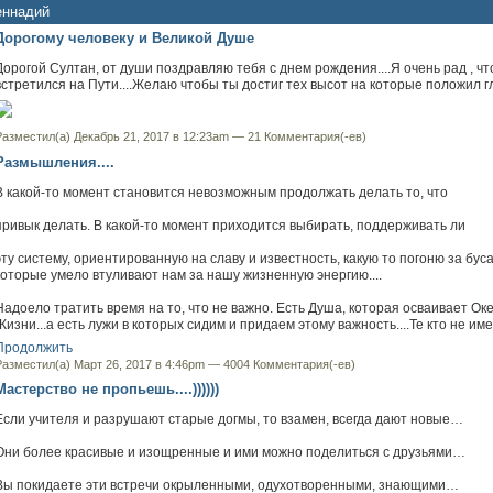
еннадий
Дорогому человеку и Великой Душе
Дорогой Султан, от души поздравляю тебя с днем рождения....Я очень рад , чт
встретился на Пути....Желаю чтобы ты достиг тех высот на которые положил гла
Разместил(а) Декабрь 21, 2017 в 12:23am —
21 Комментария(-ев)
Размышления....
В какой-то момент становится невозможным продолжать делать то, что
привык делать. В какой-то момент приходится выбирать, поддерживать ли
эту систему, ориентированную на славу и известность, какую то погоню за буса
которые умело втуливают нам за нашу жизненную энергию....
Надоело тратить время на то, что не важно. Есть Душа, которая осваивает Ок
Жизни...а есть лужи в которых сидим и придаем этому важность....Те кто не и
Продолжить
Разместил(а) Март 26, 2017 в 4:46pm —
4004 Комментария(-ев)
Мастерство не пропьешь....))))))
Если учителя и разрушают старые догмы, то взамен, всегда дают новые…
Они более красивые и изощренные и ими можно поделиться с друзьями…
Вы покидаете эти встречи окрыленными, одухотворенными, знающими…