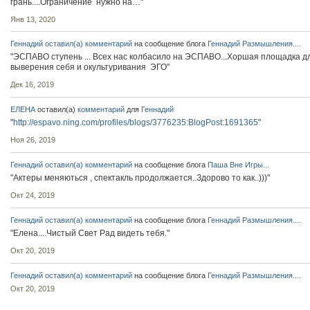
грань....Ограничение нужно на…"
Янв 13, 2020
Геннадий
оставил(а) комментарий
на сообщение блога
Геннадий
Размышления....
"ЭСПАВО ступень ... Всех нас колбасило на ЭСПАВО...Хоршая площадка д
выверения себя и окультуривания ЭГО"
Дек 16, 2019
ЕЛЕНА
оставил(а)
комментарий
для
Геннадий
"
http://espavo.ning.com/profiles/blogs/3776235:BlogPost:1691365
"
Ноя 26, 2019
Геннадий
оставил(а) комментарий
на сообщение блога
Паша
Вне Игры...
"Актеры меняються , спектакль продолжается..Здорово то как..)))"
Окт 24, 2019
Геннадий
оставил(а) комментарий
на сообщение блога
Геннадий
Размышления....
"Елена....Чистый Свет Рад видеть тебя."
Окт 20, 2019
Геннадий
оставил(а) комментарий
на сообщение блога
Геннадий
Размышления....
Окт 20, 2019