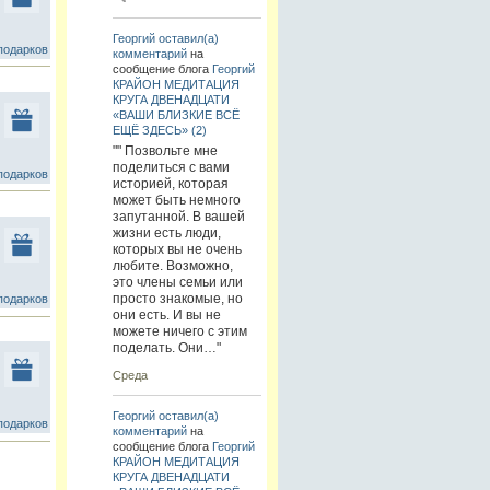
Георгий
оставил(а)
подарков
комментарий
на
сообщение блога
Георгий
КРАЙОН МЕДИТАЦИЯ
КРУГА ДВЕНАДЦАТИ
«ВАШИ БЛИЗКИЕ ВСЁ
ЕЩЁ ЗДЕСЬ» (2)
"" Позвольте мне
поделиться с вами
подарков
историей, которая
может быть немного
запутанной. В вашей
жизни есть люди,
которых вы не очень
любите. Возможно,
это члены семьи или
просто знакомые, но
подарков
они есть. И вы не
можете ничего с этим
поделать. Они…"
Среда
Георгий
оставил(а)
подарков
комментарий
на
сообщение блога
Георгий
КРАЙОН МЕДИТАЦИЯ
КРУГА ДВЕНАДЦАТИ