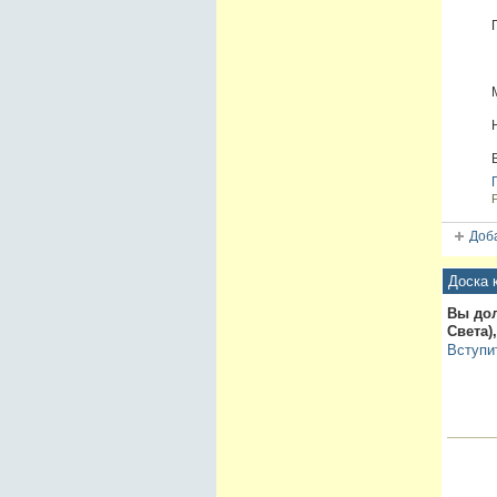
Доба
Доска 
Вы до
Света)
Вступи