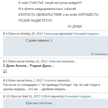
К тебе СЧАСТЬЕ тихой поступью войдёт!!!
И в букете каждодневностных событий
БЛАГОСТЬ,УДОВОЛЬСТВИЕ и во всём ХОРОШЕСТЬ
РОЗОЙ ЗАЦВЕТЁТ!!!!!
От ДУШИ
В 4:20am on Ноябрь 25, 2017
Александр
вручил(а)
Геннадий
подарок
...
С днём варенья :)
Из магазина 
В 1:58am часов Ноябрь 25, 2017,
Николай
сказал(а)…
С Днем Ангела... Родная Душа...
В 6:40pm часов Июль 1, 2017,
Альбина
сказал(а)…
Ген,если ты солидарен с "не приведи,Господи".так чё сам тогда в
шалаш ведёшь...это же - двойная мораль...
В 10:33pm on Май 31, 2017
ЕЛЕНА
вручил(а)
Геннадий
подарок
...
Красная ленточка