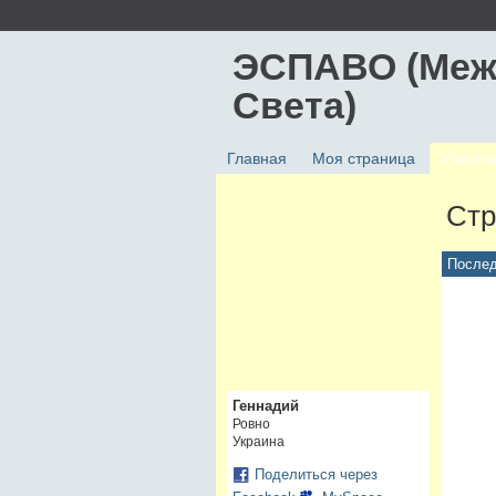
ЭСПАВО (Меж
Света)
Главная
Моя страница
Участн
Стр
Послед
Геннадий
Ровно
Украина
Поделиться через