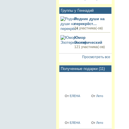
Группы у Геннадий
Родник души на
перекрёст…
34 участника(-ов)
Юмор
Эзотерический
121 участника(-ов)
Просмотреть все
Полученные подарки (11)
От
ЕЛЕНА
От
Лето
От
ЕЛЕНА
От
Лето