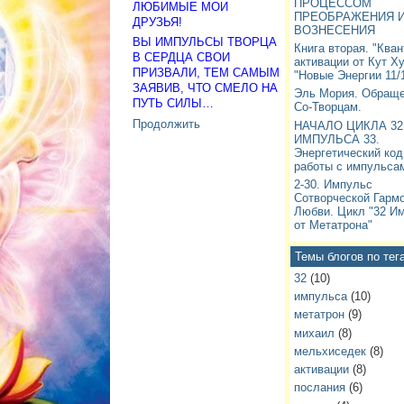
ПРОЦЕССОМ
ЛЮБИМЫЕ МОИ
ПРЕОБРАЖЕНИЯ 
ДРУЗЬЯ!
ВОЗНЕСЕНИЯ
ВЫ ИМПУЛЬСЫ ТВОРЦА
Книга вторая. "Ква
В СЕРДЦА СВОИ
активации от Кут Х
ПРИЗВАЛИ, ТЕМ САМЫМ
"Новые Энергии 11/1
ЗАЯВИВ, ЧТО СМЕЛО НА
Эль Мория. Обраще
ПУТЬ СИЛЫ…
Со-Творцам.
Продолжить
НАЧАЛО ЦИКЛА 32
ИМПУЛЬСА 33.
Энергетический код
работы с импульсам
2-30. Импульс
Сотворческой Гармо
Любви. Цикл "32 И
от Метатрона"
Темы блогов по тег
32
(10)
импульса
(10)
метатрон
(9)
михаил
(8)
мельхиседек
(8)
активации
(8)
послания
(6)