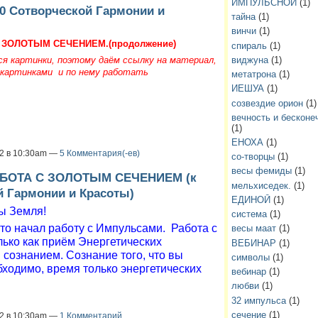
ИМПУЛЬСНОЙ
(1)
0 Сотворческой Гармонии и
тайна
(1)
винчи
(1)
С ЗОЛОТЫМ СЕЧЕНИЕМ.(продолжение)
спираль
(1)
я картинки, поэтому даём ссылку на материал,
виджуна
(1)
 картинками
и по нему работать
метатрона
(1)
ИЕШУА
(1)
созвездие орион
(1)
вечность и бесконе
(1)
ЕНОХА
(1)
12 в 10:30am —
5 Комментария(-ев)
со-творцы
(1)
весы фемиды
(1)
АБОТА С ЗОЛОТЫМ СЕЧЕНИЕМ (к
мельхиседек.
(1)
й Гармонии и Красоты)
ЕДИНОЙ
(1)
ы Земля!
система
(1)
кто начал работу с Импульсами.
Работа с
весы маат
(1)
ько как приём Энергетических
ВЕБИНАР
(1)
 сознанием. Сознание того, что вы
символы
(1)
обходимо, время только энергетических
вебинар
(1)
любви
(1)
32 импульса
(1)
сечение
(1)
12 в 10:30am —
1 Комментарий