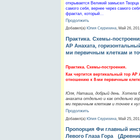
открывается Великий замысел Творца и
самого себя, вернее через самого себ
фрактал, который…
Продолжить
Добавил(а)
Юлия Скурихина
, Май 26, 20
Практика. Схемы-построения
АР Анахата, горизонтальный
ми первичным клеткам и точ
Практика. Схемы-построения.
Как чертится вертикальный тор АР А
отношению к 8-ми первичным клетка
Юля, Наташа, добрый день. Хотела 
анахата отдельно и как отдельно го
ми первичным клеткам и точнее к н
Продолжить
Добавил(а)
Юлия Скурихина
, Май 25, 20
Пропорция Фи главный инс
Левого Глаза Гора (Древний