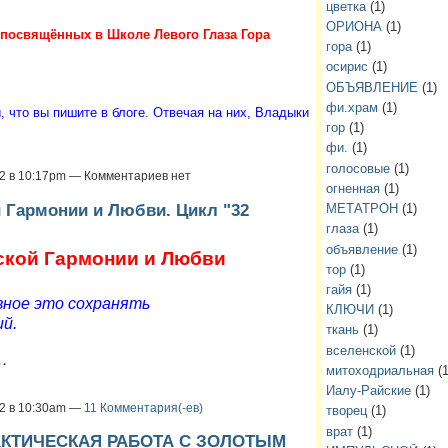
цветка
(1)
ОРИОНА
(1)
посвящённых в Школе Левого Глаза Гора
гора
(1)
осирис
(1)
ОБЪЯВЛЕНИЕ
(1)
фи.храм
(1)
, что вы пишите в блоге. Отвечая на них, Владыки
гор
(1)
фи.
(1)
голосовые
(1)
12 в 10:17pm — Комментариев нет
огненная
(1)
й Гармонии и Любви. Цикл "32
МЕТАТРОН
(1)
глаза
(1)
объявление
(1)
еской Гармонии и Любви
тор
(1)
гайя
(1)
вное это сохранять
КЛЮЧИ
(1)
й.
ткань
(1)
вселенской
(1)
…
митоходриальная
(1
Иалу-Райские
(1)
12 в 10:30am —
11 Комментария(-ев)
творец
(1)
врат
(1)
РАКТИЧЕСКАЯ РАБОТА С ЗОЛОТЫМ