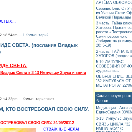
АРТЁМА ОБЛОМОВ
Серапис Бей. От Уч
из Учения Стези Сф
Великой Пирамиды
РОСТЫХ…
3 часть. Тайна клю
Хаторов. Практичес
работа «Построени
12 в 8:54am —
1 Комментарий
Семиповоротного
Лабиринта» (к импу
ДЕ СВЕТА. (послания Владык
28; 5-19)
)
2 часть. ТАЙНА К
ХАТОРОВ (продолж
5-19 ИМПУЛЬС
ДЕ СВЕТА.
СОЗВЕЗДИЯ ОРИО
аудиозапись
Владык Света к 3-13 Импульсу Звука и книга
ОБЪЯВЛЕНИЕ. ВЕ
"32 ИМПУЛЬСА ОТ
МЕТАТРОНА" 22/06
Самые популярные 
12 в 4:33pm — Комментариев нет
блогов
Медитация - Актива
ЕМ, КТО ВОСТРЕБОВАЛ СВОЮ СИЛУ.
ЕдиноСердия 03/03
3-13. Импульс Звук
ОСТРЕБОВАЛ СВОЮ СИЛУ. 24/05/20112
СВЯЗЬ ЦИКЛА "32
ИМПУЛЬСА" С
ОТВАЖНЫЕ ЧЕЛА!