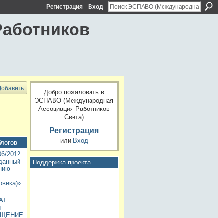
Регистрация
Вход
Работников
Добавить
Добро пожаловать в
ЭСПАВО (Международная
Ассоциация Работников
Света)
Регистрация
или
Вход
блогов
6/2012
данный
Поддержка проекта
ению
овека)»
АТ
и
ЯЩЕНИЕ