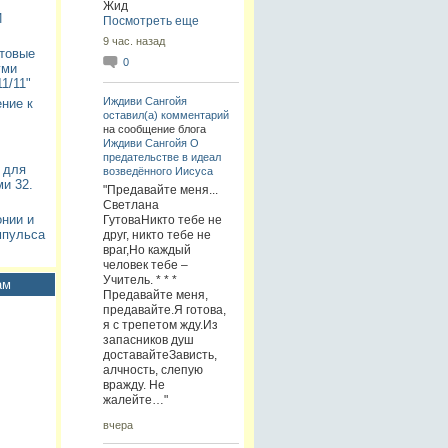
Жид
И
Посмотреть еще
9 час. назад
нтовые
0
уми
1/11"
Иждиви Сангойя
ние к
оставил(а) комментарий
на сообщение блога
Иждиви Сангойя
О
предательстве в идеал
 для
возведённого Иисуса
и 32.
"Предавайте меня...
Светлана
нии и
ГутоваНикто тебе не
мпульса
друг, никто тебе не
враг,Но каждый
человек тебе –
Учитель. * * *
ам
Предавайте меня,
предавайте.Я готова,
я с трепетом жду.Из
запасников душ
доставайтеЗависть,
алчность, слепую
вражду. Не
жалейте…"
вчера