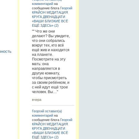
комментарий
на
сообщение блога
Георгий
КРАЙОН МЕДИТАЦИЯ
КРУГА ДВЕНАДЦАТИ
«ВАШИ БЛИЗКИЕ ВСЁ
ЕЩЁ ЗДЕСЬ» (2)
"" Что же они
делают? Вы увидите,
что они собрались
вокруг тех, кто всё
ещё жив и находится
чность
на планете.
Посмотрите на эту
мать: она
направляется в
другую комнату,
чтобы присмотреть
за своим ребёнком, и
с ней идут ещё трое
человек. Вы…"
вчера
Георгий
оставил(а)
комментарий
на
сообщение блога
Георгий
КРАЙОН МЕДИТАЦИЯ
КРУГА ДВЕНАДЦАТИ
«ВАШИ БЛИЗКИЕ ВСЁ
ЕЩЁ ЗДЕСЬ» (2)