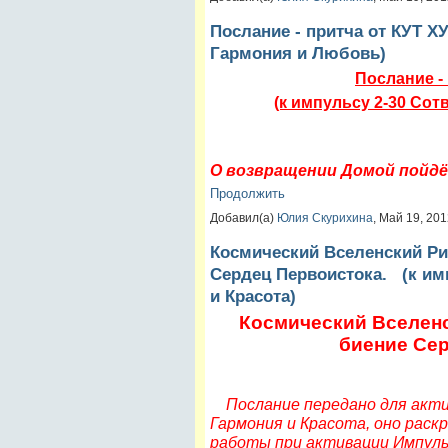
Послание - притча от КУТ Х
Гармония и Любовь)
Послание -
(к импульсу 2-30 Со
О возвращении Домой пойд
Продолжить
Добавил(а)
Юлия Скурихина
, Май 19, 20
Космический Вселенский Ри
Сердец Первоистока. (к им
и Красота)
Космический Вселенс
биение Се
Послание передано для акти
Гармония и Красота, оно рас
работы при активации Импульс