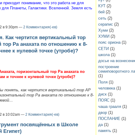
 приходит понимание, что это работа не для
КУТ
(2)
я для Планеты, Галактики. Вселенной. Земля есть
бей
(2)
сеть
(2)
серапис
(2)
12 в 9:30pm —
2 Комментария(-ев)
Хуми
(2)
ХУМИ
(2)
. Как чертится вертикальный тор
пояс ориона
(1)
 тор Ра анахата по отношению к 8-
СЕТИ
(1)
нее к нулевой точке (утробе)?
школа
(1)
досье на вознесени
построение
семиповоротного л
нахата, горизонтальный тор Ра анахата по
(1)
м и точнее к нулевой точке (утробе)?
Поля
(1)
человека
(1)
бы понять, как чертится вертикальный тор АР
диск
(1)
ризонтальный тор Ра анахата по отношению к 8-
улевой…
ПОЯС
(1)
чаша грааля
(1)
двор
(1)
12 в 10:02am —
2 Комментария(-ев)
ПОСЛАНИЕ
(1)
трумент посвящённых в Школе
да
(1)
 Египет)
память
(1)