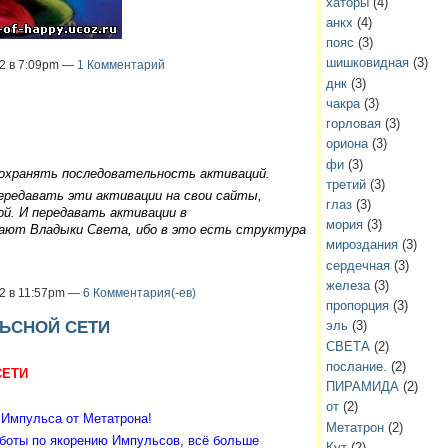
хаторы
(4)
анкх
(4)
пояс
(3)
шишковидная
(3)
12 в 7:09pm —
1 Комментарий
днк
(3)
чакра
(3)
горловая
(3)
ориона
(3)
фи
(3)
охранять последовательность активаций.
третий
(3)
ередавать эти активации на свои сайты,
глаз
(3)
ой. И передавать активации в
мория
(3)
ают Владыки Света, ибо в это есть структура
мироздания
(3)
сердечная
(3)
железа
(3)
12 в 11:57pm —
6 Комментария(-ев)
пропорция
(3)
ЬСНОЙ СЕТИ
эль
(3)
СВЕТА
(2)
послание.
(2)
СЕТИ
ПИРАМИДА
(2)
от
(2)
Импульса от Метатрона!
Метатрон
(2)
боты по якорению Импульсов, всё больше
Кут
(2)