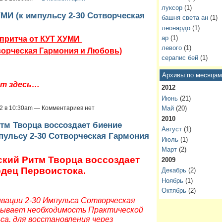
луксор
(1)
УМИ (к импульсу 2-30 Сотворческая
башня света ан
(1)
леонардо
(1)
ар
(1)
 притча от КУТ ХУМИ
левого
(1)
творческая Гармония и Любовь)
серапис бей
(1)
Архивы по месяцам
ёт здесь…
2012
Июнь
(21)
Май
(20)
12 в 10:30am — Комментариев нет
2010
тм Творца воссоздает биение
Август
(1)
пульсу 2-30 Сотворческая Гармония
Июль
(1)
Март
(2)
кий Ритм Творца воссоздает
2009
рдец Первоистока
.
Декабрь
(2)
Ноябрь
(1)
Октябрь
(2)
вации 2-30 Импульса Сотворческая
крывает необходимость Практической
а, для восстановления через