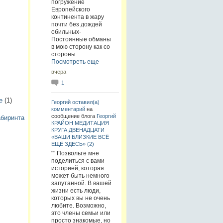
погружение
Европейского
континента в жару
почти без дождей
обильных-
Постоянные обманы
в мою сторону как со
стороны…
Посмотреть еще
вчера
1
е
(1)
Георгий
оставил(а)
комментарий
на
сообщение блога
Георгий
абиринта
КРАЙОН МЕДИТАЦИЯ
КРУГА ДВЕНАДЦАТИ
«ВАШИ БЛИЗКИЕ ВСЁ
ЕЩЁ ЗДЕСЬ» (2)
"" Позвольте мне
поделиться с вами
историей, которая
может быть немного
запутанной. В вашей
жизни есть люди,
которых вы не очень
любите. Возможно,
это члены семьи или
просто знакомые, но