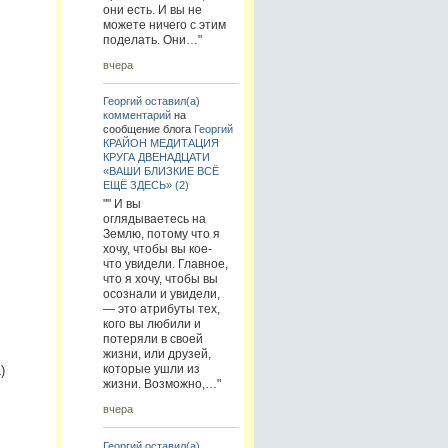
они есть. И вы не
можете ничего с этим
поделать. Они…"
вчера
Георгий
оставил(а)
комментарий
на
сообщение блога
Георгий
КРАЙОН МЕДИТАЦИЯ
КРУГА ДВЕНАДЦАТИ
«ВАШИ БЛИЗКИЕ ВСЁ
ЕЩЁ ЗДЕСЬ» (2)
"" И вы
оглядываетесь на
Землю, потому что я
хочу, чтобы вы кое-
что увидели. Главное,
что я хочу, чтобы вы
осознали и увидели,
— это атрибуты тех,
кого вы любили и
потеряли в своей
жизни, или друзей,
которые ушли из
)
жизни. Возможно,…"
вчера
Георгий
оставил(а)