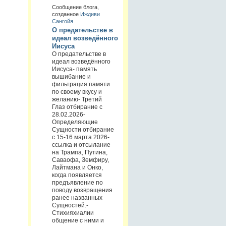
Сообщение блога,
созданное
Иждиви
Сангойя
О предательстве в
идеал возведённого
Иисуса
О предательстве в
идеал возведённого
Иисуса- память
вышибание и
фильтрация памяти
по своему вкусу и
желанию- Третий
Глаз отбирание с
28.02.2026-
Определяющие
Сущности отбирание
с 15-16 марта 2026-
ссылка и отсылание
на Трампа, Путина,
Саваофа, Земфиру,
Лайтмана и Онко,
когда появляется
предъявление по
поводу возвращения
ранее названных
Сущностей.-
Стихияхиалии
общение с ними и