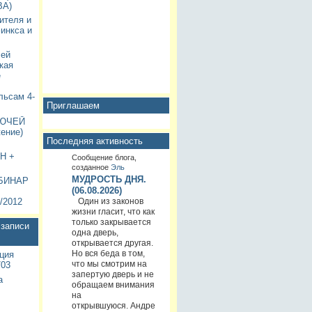
А)
ителя и
инкса и
чей
кая
е
льсам 4-
Приглашаем
ЛЮЧЕЙ
ение)
Последняя активность
Н +
Сообщение блога,
созданное
Эль
МУДРОСТЬ ДНЯ.
БИНАР
(06.08.2026)
Один из законов
/2012
жизни гласит, что как
только закрывается
записи
одна дверь,
открывается другая.
Но вся беда в том,
ция
что мы смотрим на
/03
запертую дверь и не
а
обращаем внимания
на
открывшуюся. Андре