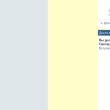
Доба
Доска 
Вы до
Света)
Вступи