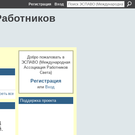
Регистрация
Вход
Работников
Добро пожаловать в
ЭСПАВО (Международная
Ассоциация Работников
Света)
Регистрация
или
Вход
еть все
Поддержка проекта
д
й.