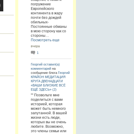
погружение
Европейского
континента в жару
почти без дождей
обильных-
Постоянные обманы
в мою сторону как со
стороны…
Посмотреть еще
вчера
1
Георгий
оставил(а)
комментарий
на
сообщение блога
Георгий
КРАЙОН МЕДИТАЦИЯ
КРУГА ДВЕНАДЦАТИ
«ВАШИ БЛИЗКИЕ ВСЁ
ЕЩЁ ЗДЕСЬ» (2)
"" Позвольте мне
поделиться с вами
историей, которая
может быть немного
запутанной. В вашей
жизни есть люди,
которых вы не очень
любите. Возможно,
это члены семьи или