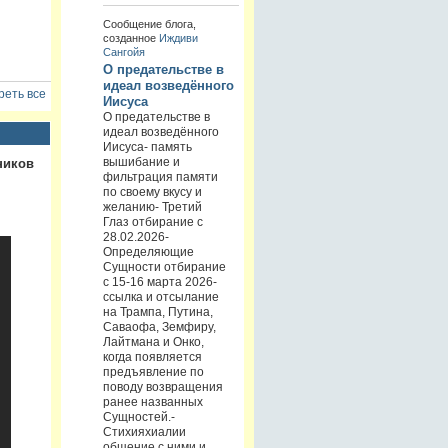
Сообщение блога,
созданное
Иждиви
Сангойя
О предательстве в
идеал возведённого
еть все
Иисуса
О предательстве в
идеал возведённого
Иисуса- память
вышибание и
ников
фильтрация памяти
по своему вкусу и
желанию- Третий
Глаз отбирание с
28.02.2026-
Определяющие
Сущности отбирание
с 15-16 марта 2026-
ссылка и отсылание
на Трампа, Путина,
Саваофа, Земфиру,
Лайтмана и Онко,
когда появляется
предъявление по
поводу возвращения
ранее названных
Сущностей.-
Стихияхиалии
общение с ними и