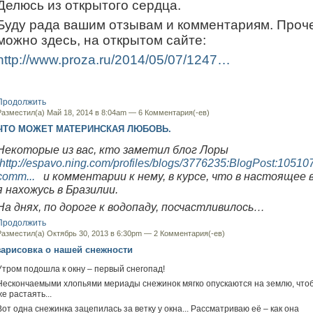
Делюсь из открытого сердца.
Буду рада вашим отзывам и комментариям. Проч
можно здесь, на открытом сайте:
http://www.proza.ru/2014/05/07/1247…
Продолжить
Разместил(а) Май 18, 2014 в 8:04am —
6 Комментария(-ев)
ЧТО МОЖЕТ МАТЕРИНСКАЯ ЛЮБОВЬ.
Некоторые из вас, кто заметил блог Лоры
http://espavo.ning.com/profiles/blogs/3776235:BlogPost:10510
comm...
и комментарии к нему, в курсе, что в настоящее 
я нахожусь в Бразилии.
На днях, по дороге к водопаду, посчастливилось…
Продолжить
Разместил(а) Октябрь 30, 2013 в 6:30pm —
2 Комментария(-ев)
зарисовка о нашей снежности
Утром подошла к окну – первый снегопад!
Нескончаемыми хлопьями мериады снежинок мягко опускаются на землю, чтоб
же растаять...
Вот одна снежинка зацепилась за ветку у окна... Рассматриваю её – как она