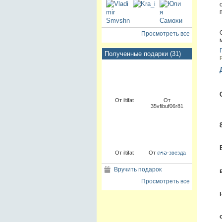
Просмотреть все
Полученные подарки (31)
От iltifat
От
35vfibuf06r81
От iltifat
От
ດາວ-звезда
Вручить подарок
Просмотреть все