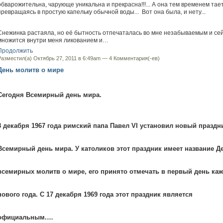
обварожительна, чарующе уникальна и прекрасна!!!... А она тем временем тает
превращаясь в простую капельку обычной воды... Вот она была, и нету...
Снежинка растаяла, но её бытность отпечаталась во мне незабываемым и се
множится внутри меня ликованием и…
Продолжить
Разместил(а) Октябрь 27, 2011 в 6:49am —
4 Комментария(-ев)
День молитв о мире
Сегодня Всемирный день мира.
8 декабря 1967 года римский папа Павел VI установил новый праздн
Всемирный день мира. У католиков этот праздник имеет название Д
всемирных молитв о мире, его принято отмечать в первый день каж
нового года. С 17 декабря 1969 года этот праздник является
официальным.…