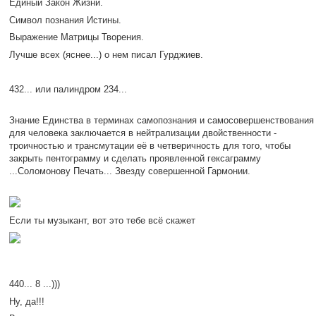
Единый Закон Жизни.
Символ познания Истины.
Выражение Матрицы Творения.
Лучше всех (яснее...) о нем писал Гурджиев.
432... или палиндром
234...
Знание Единства в терминах самопознания и самосовершенствования
для человека заключается в нейтрализации двойственности -
троичностью и трансмутации её в четверичность для того, чтобы
закрыть пентограмму и сделать проявленной гексаграмму
...Соломонову Печать... Звезду совершенной Гармонии.
Если ты музыкант, вот это тебе всё скажет
440... 8 ...)))
Ну, да!!!