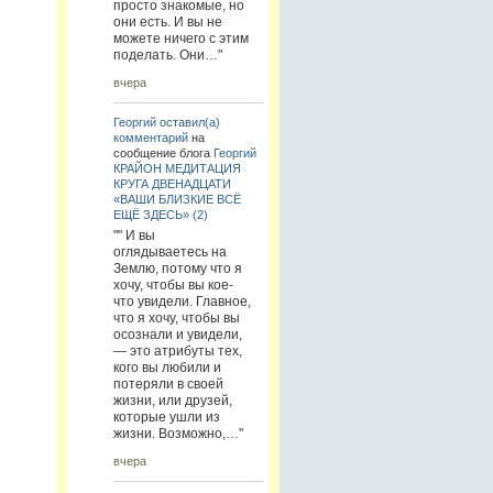
просто знакомые, но
они есть. И вы не
можете ничего с этим
поделать. Они…"
вчера
Георгий
оставил(а)
комментарий
на
сообщение блога
Георгий
КРАЙОН МЕДИТАЦИЯ
КРУГА ДВЕНАДЦАТИ
«ВАШИ БЛИЗКИЕ ВСЁ
ЕЩЁ ЗДЕСЬ» (2)
"" И вы
оглядываетесь на
Землю, потому что я
хочу, чтобы вы кое-
что увидели. Главное,
что я хочу, чтобы вы
осознали и увидели,
— это атрибуты тех,
кого вы любили и
потеряли в своей
жизни, или друзей,
которые ушли из
жизни. Возможно,…"
вчера