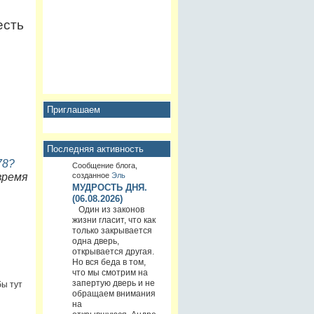
есть
Приглашаем
Последняя активность
78?
Сообщение блога,
созданное
Эль
время
МУДРОСТЬ ДНЯ.
(06.08.2026)
Один из законов
жизни гласит, что как
только закрывается
одна дверь,
открывается другая.
Но вся беда в том,
что мы смотрим на
запертую дверь и не
ы тут
обращаем внимания
на