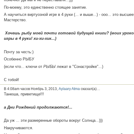
По-моему, это единственно стоящее занятие.
А научиться виртуозной игре в 4 руки (... и выше...) - ооо... это высшее
Мастерство.
Хочешь рыбу моей почти готовой будущей книги? (моих уроко
игры в 4 руки! хи-хи-хик...)
Почту за честь:)
Особенно РЫБУ
(если что... ключи от
РЫБЫ
лежат в "Сонастройке"...)
С тобой!
В 4:08am часов Ноябрь 3, 2013,
Aylaary Atma
сказал(а)…
Танюша, приветище!!!
а Дни Рождений продолжаются!...
Да уж ... эти размеренные обороты вокруг Солнца...)))
Накручиваются.