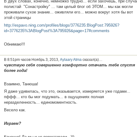
В двух словах, конечно, немножко трудно... если захочешь, при случа
полистай "Сонастройку" ... там целый блог об ЭТОМ... мы как могли
проживали сухое знание... оживляли его... можно вокруг хотя бы вот
этой страницы
http://espavo.ning.com/profiles/blogs/3776235:BlogPost:795926?
id=3776235%3ABlogPost%3A795926&page=17#comments
Обнимаю!!!
В 8:51pm часов Ноябрь 3, 2013,
Aylaary Atma
сказал(а)…
чувствую себя совершенно комфортно отвчать тебе спустя
более года!
Взаимно, Танюша!
Я даже удивилась, что это, оказывается, измеряется уже годами...
пффф... кто бы мог подумать... в ощущениях полная
неразделенность... единомоментность.
Весело как.
Играем?
Конечно! Да мы и не переставали...)))