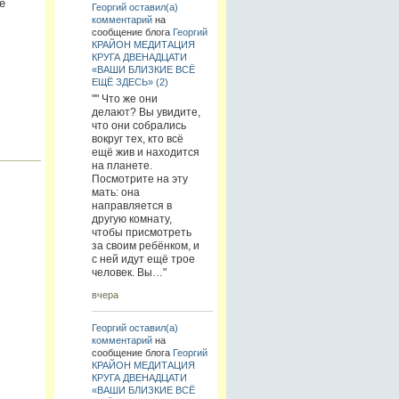
е
Георгий
оставил(а)
комментарий
на
сообщение блога
Георгий
КРАЙОН МЕДИТАЦИЯ
КРУГА ДВЕНАДЦАТИ
«ВАШИ БЛИЗКИЕ ВСЁ
ЕЩЁ ЗДЕСЬ» (2)
"" Что же они
делают? Вы увидите,
что они собрались
вокруг тех, кто всё
ещё жив и находится
на планете.
Посмотрите на эту
мать: она
направляется в
другую комнату,
чтобы присмотреть
за своим ребёнком, и
с ней идут ещё трое
человек. Вы…"
вчера
Георгий
оставил(а)
комментарий
на
сообщение блога
Георгий
КРАЙОН МЕДИТАЦИЯ
КРУГА ДВЕНАДЦАТИ
«ВАШИ БЛИЗКИЕ ВСЁ