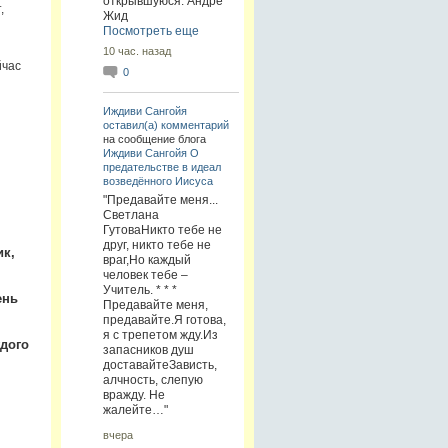
открывшуюся. Андре
,
Жид
Посмотреть еще
10 час. назад
йчас
0
Иждиви Сангойя
оставил(а) комментарий
на сообщение блога
Иждиви Сангойя
О
предательстве в идеал
возведённого Иисуса
"Предавайте меня...
Светлана
ГутоваНикто тебе не
друг, никто тебе не
ик,
враг,Но каждый
человек тебе –
Учитель. * * *
ень
Предавайте меня,
предавайте.Я готова,
я с трепетом жду.Из
дого
запасников душ
доставайтеЗависть,
алчность, слепую
вражду. Не
жалейте…"
вчера