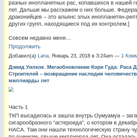
разных инопланетных рас, копавшихся в нашей г
лет. Дальше мы расскажем о них больше. Федер
драконийцев – это альянс злых инопланетян-реп
других групп, находящиеся под их контролем.]
Совсем недавно меня…
Продолжить
Добавил(а)
Lana
, Январь 23, 2018 в 3:24am —
1 Ком
Дэвид Уилкок. Мегаобновление Кори Гуда: Раса 
Строителей – возвращение наследия человечеств
миллиарды лет
Часть 1
ТКП высадилась и зашла внутрь Оумуамуа – заг
сигарообразного “астероида”, о котором в декаб
НАСА. Там они нашли технологическую страну чуд
по оценкам, свыше миллиарда лет. Она осталась о