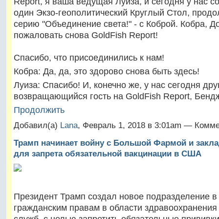
Report, я ваша ведущая Луиза, и сегодня у нас с
один Экзо-геополитический Круглый Стол, прод
серию "Объединение света!" - с Коброй. Кобра, Д
пожаловать снова GoldFish Report!
Спасибо, что присоединились к нам!
Кобра: Да, да, это здорово снова быть здесь!
Луиза: Спасибо! И, конечно же, у нас сегодня дру
возвращающийся гость на GoldFish Report, Бен
Продолжить
Добавил(а)
Lana
, Февраль 1, 2018 в 3:01am — Комм
Трамп начинает войну с Большой Фармой и закл
для запрета обязательной вакцинации в США
Президент Трамп создал новое подразделение в
гражданским правам в области здравоохранения
служб, с целью запретить обязательные прививки