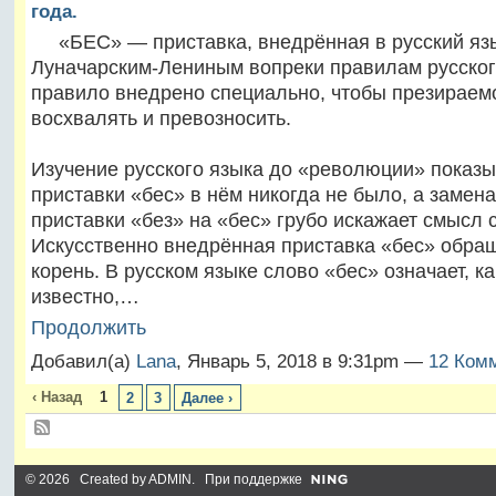
года.
«БЕС» — приставка, внедрённая в русский язы
Луначарским-Лениным вопреки правилам русског
правило внедрено специально, чтобы презираем
восхвалять и превозносить.
Изучение русского языка до «революции» показыв
приставки «бес» в нём никогда не было, а замен
приставки «без» на «бес» грубо искажает смысл 
Искусственно внедрённая приставка «бес» обра
корень. В русском языке слово «бес» означает, к
известно,…
Продолжить
Добавил(а)
Lana
, Январь 5, 2018 в 9:31pm —
12 Комм
‹ Назад
1
2
3
Далее ›
© 2026 Created by
ADMIN
. При поддержке