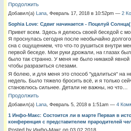
Продолжить
Добавил(а)
Lana
, Февраль 17, 2018 в 10:52pm —
2 К
Sophia Love: Сдвиг начинается - Поцелуй Солнца(1
Привет всем. Здесь я делюсь своей беседой с м
Я проснулась сегодня после необычайно долгого
сна с ощущением, что что-то рушиться внутри ме
первой беседе. Мои руки дрожали, на глазах был
было так странно. У меня не было никакой явной
чтобы разразиться слезами.
Я болею, и для меня это способ "удалиться" на н
недель. Было тяжело бросить всё, и я только се
становлюсь сильнее. Детали не важны, но что…
Продолжить
Добавил(а)
Lana
, Февраль 5, 2018 в 1:51am —
4 Ком
1 Инфо-Макс: Состоится ли в марте Первая в ист
конференция с представителем прародителей че
Posted by Инфо-Макс on 03.02.2018